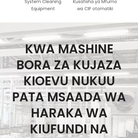
System Cleaning
Kusafisha ya Mfumo
Steril
Equipment
wa CIP otomatiki
KWA MASHINE
BORA ZA KUJAZA
KIOEVU NUKUU
PATA MSAADA WA
HARAKA WA
KIUFUNDI NA