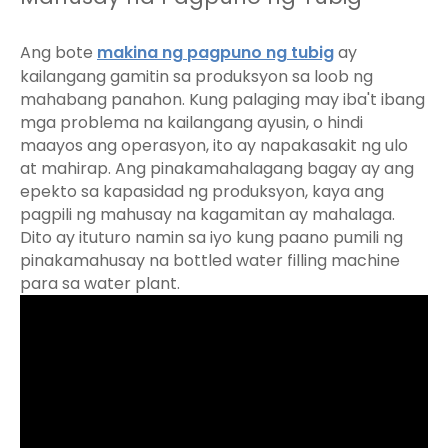
Ang bote
makina ng pagpuno ng tubig
ay
kailangang gamitin sa produksyon sa loob ng
mahabang panahon. Kung palaging may iba't ibang
mga problema na kailangang ayusin, o hindi
maayos ang operasyon, ito ay napakasakit ng ulo
at mahirap. Ang pinakamahalagang bagay ay ang
epekto sa kapasidad ng produksyon, kaya ang
pagpili ng mahusay na kagamitan ay mahalaga.
Dito ay ituturo namin sa iyo kung paano pumili ng
pinakamahusay na bottled water filling machine
para sa water plant.