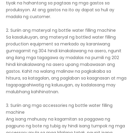
tiyak na hahantong sa pagtaas ng mga gastos sa
produksyon. At ang gastos na ito ay dapat sa huli ay
madala ng customer.
2. Suriin ang materyal ng bottle water filling machine
Sa kasalukuyan, ang materyal ng bottled water filling
production equipment sa merkado ay karaniwang
gumagamit ng 304 hindi kinakalawang na asero, ngunit
ang ilang mga tagagawa ay madalas na pumili ng 202
hindi kinakalawang na asero upang mabawasan ang
gastos. Kahit na walang malinaw na pagkakaiba sa
hitsura, sa katagalan, ang paglaban sa kaagnasan at mga
tagapagpahiwatig ng kalusugan, ay kadalasang may
malubhang kahihinatnan.
3. Suriin ang mga accessories ng bottle water filling
machine
Ang isang mahusay na kagamitan sa paggawa ng
pagpuno ng bote ng tubig ay hindi isang tumpok ng mga
accessory mula sa mga kilalang tatak, ngunit isang