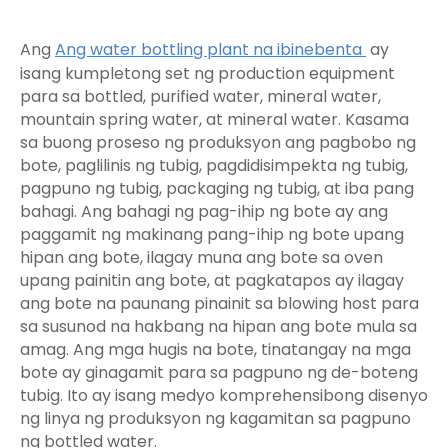
Ang
Ang water bottling plant na ibinebenta
ay
isang kumpletong set ng production equipment
para sa bottled, purified water, mineral water,
mountain spring water, at mineral water. Kasama
sa buong proseso ng produksyon ang pagbobo ng
bote, paglilinis ng tubig, pagdidisimpekta ng tubig,
pagpuno ng tubig, packaging ng tubig, at iba pang
bahagi. Ang bahagi ng pag-ihip ng bote ay ang
paggamit ng makinang pang-ihip ng bote upang
hipan ang bote, ilagay muna ang bote sa oven
upang painitin ang bote, at pagkatapos ay ilagay
ang bote na paunang pinainit sa blowing host para
sa susunod na hakbang na hipan ang bote mula sa
amag. Ang mga hugis na bote, tinatangay na mga
bote ay ginagamit para sa pagpuno ng de-boteng
tubig. Ito ay isang medyo komprehensibong disenyo
ng linya ng produksyon ng kagamitan sa pagpuno
ng bottled water.