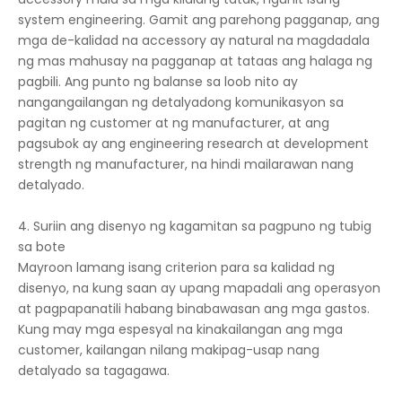
system engineering. Gamit ang parehong pagganap, ang
mga de-kalidad na accessory ay natural na magdadala
ng mas mahusay na pagganap at tataas ang halaga ng
pagbili. Ang punto ng balanse sa loob nito ay
nangangailangan ng detalyadong komunikasyon sa
pagitan ng customer at ng manufacturer, at ang
pagsubok ay ang engineering research at development
strength ng manufacturer, na hindi mailarawan nang
detalyado.
4. Suriin ang disenyo ng kagamitan sa pagpuno ng tubig
sa bote
Mayroon lamang isang criterion para sa kalidad ng
disenyo, na kung saan ay upang mapadali ang operasyon
at pagpapanatili habang binabawasan ang mga gastos.
Kung may mga espesyal na kinakailangan ang mga
customer, kailangan nilang makipag-usap nang
detalyado sa tagagawa.