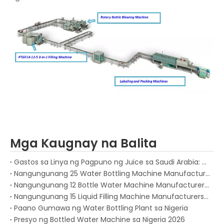
Mga Kaugnay na Balita
Gastos sa Linya ng Pagpuno ng Juice sa Saudi Arabia: Kumpleto 2026 Gabay sa Pamumuhunan para sa Mga Pabrika ng Inumin
Nangungunang 25 Water Bottling Machine Manufacturers sa Buong Mundo noong 2026
Nangungunang 12 Bottle Water Machine Manufacturers sa South Africa 2026
Nangungunang 15 Liquid Filling Machine Manufacturers sa Russia 2025
Paano Gumawa ng Water Bottling Plant sa Nigeria
Presyo ng Bottled Water Machine sa Nigeria 2026