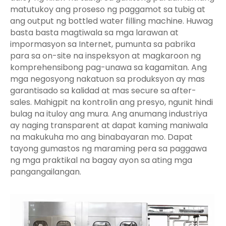
matutukoy ang proseso ng paggamot sa tubig at
ang output ng bottled water filling machine. Huwag
basta basta magtiwala sa mga larawan at
impormasyon sa Internet, pumunta sa pabrika
para sa on-site na inspeksyon at magkaroon ng
komprehensibong pag-unawa sa kagamitan. Ang
mga negosyong nakatuon sa produksyon ay mas
garantisado sa kalidad at mas secure sa after-
sales. Mahigpit na kontrolin ang presyo, ngunit hindi
bulag na ituloy ang mura. Ang anumang industriya
ay naging transparent at dapat kaming maniwala
na makukuha mo ang binabayaran mo. Dapat
tayong gumastos ng maraming pera sa paggawa
ng mga praktikal na bagay ayon sa ating mga
pangangailangan.