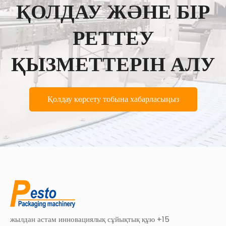
ҚОЛДАУ ЖӘНЕ БІР
РЕТТЕУ
ҚЫЗМЕТТЕРІН АЛУ
Қолдау көрсету тобына хабарласыңыз
15+ жылдан астам инновациялық сұйықтық құю