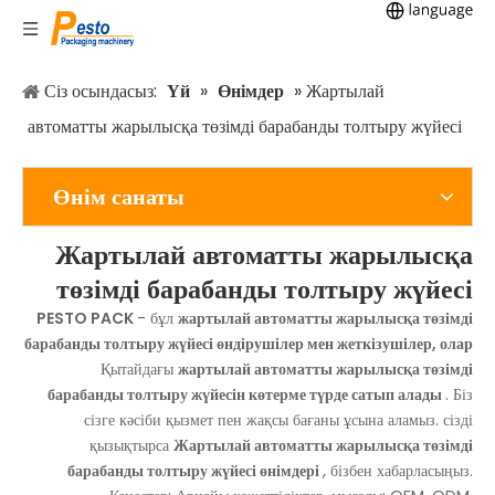
Сіз осындасыз:
Үй
»
Өнімдер
»
Жартылай
автоматты жарылысқа төзімді барабанды толтыру жүйесі
Өнім санаты
Жартылай автоматты жарылысқа
төзімді барабанды толтыру жүйесі
PESTO PACK
- бұл
жартылай автоматты жарылысқа төзімді
барабанды толтыру жүйесі өндірушілер мен жеткізушілер, олар
Қытайдағы
жартылай автоматты жарылысқа төзімді
барабанды толтыру жүйесін көтерме түрде сатып алады
. Біз
сізге кәсіби қызмет пен жақсы бағаны ұсына аламыз. сізді
қызықтырса
Жартылай автоматты жарылысқа төзімді
барабанды толтыру жүйесі өнімдері
, бізбен хабарласыңыз.