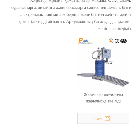
Кеңестер: Арнайы қажеттіліктер, мысалы: OEM, ODM,
сұраныстарға, дизайнға және басқаларға сәйкес теңшелген, бізге
электрондық поштаны жіберіңіз және бізге егжей-тегжейлі
қажеттіліктерді айтыңыз. Ар-ұжданның бағасы, адал қызмет
екеніне сенімдіміз.
Жартылай автоматты
жарылысқа төзімді
барабанды толтыру жүйесі
Сұрау