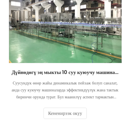
Дүйнөдөгү эң мыкты 10 суу куюучу машина өндүрүүчүлөр (2026-ж. колдонмо)
Суусундук өнөр жайы динамикалык пейзаж болуп саналат,
анда суу куюучу машиналарда эффективдүүлүк жана тактык
биринчи орунда турат. Бул маанилүү аспект тармактын
алдыңкы өндүрүүчүлөрү сунуш кылган инновациялык
чечимдер жана алдыңкы технологиялар менен шартталган.
Кененирээк окуу
Келгиле, суу куюучу машина секторунун эталондорун кайра
калыптандыруу жана аныктоо менен бул эң мыкты