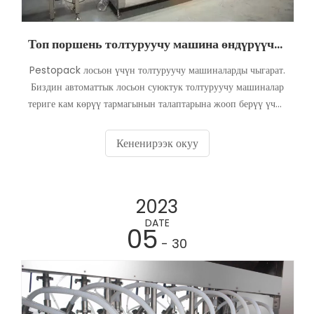
Топ поршень толтуруучу машина өндүрүүчүлөр
Pestopack лосьон үчүн толтуруучу машиналарды чыгарат.
Биздин автоматтык лосьон суюктук толтуруучу машиналар
териге кам көрүү тармагынын талаптарына жооп берүү үчүн
иштелип чыккан. Териге кам көрүү тармагында жука
илешкектен коюу илешкекке чейин кеңири ассортимент
Кененирээк окуу
бар. Лосьон продуктусу көбүктүү аз илешкектүү
продуктунун бир түрү. Биз сиздин өндүрүш
максаттарыңызга жетүү үчүн эң мыкты автоматтык лосьон
2023
толтуруучу машиналарды жана толтуруучу линияларды
ыңгайлаштырабыз. Pestopack лосьон азыктары үчүн серво
DATE
05
поршень толтуруучу машинаны сунуш кылат.
- 30