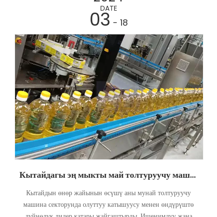
DATE
03
- 18
Кытайдагы эң мыкты май толтуруучу машина өндүрүүчүлөр
Кытайдын өнөр жайынын өсүшү аны мунай толтуруучу
машина секторунда олуттуу катышуусу менен өндүрүштө
дүйнөлүк лидер катары жайгаштырды. Ишенимдүү жана