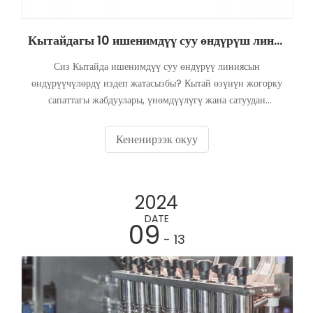
Кытайдагы 10 ишенимдүү суу өндүрүш линиясынын өндүрүүчүлөрү
Сиз Кытайда ишенимдүү суу өндүрүү линиясын
өндүрүүчүлөрдү издеп жатасызбы? Кытай өзүнүн жогорку
сапаттагы жабдуулары, үнөмдүүлүгү жана сатуудан
кийинки ишенимдүү кызматтарынын аркасында суу
чыгаруучу линияларды өндүрүү боюнча дүйнөлүк борборго
Кененирээк окуу
айланды. Эгер сиз өзүңүз үчүн суу чыгаруучу линияга
инвестиция салгыңыз келсе
2024
DATE
09
- 13