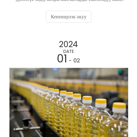
натыйжалуу май куюучу машиналарга инвестиция салууну
көздөгөн ишканалар үчүн Кытайдагы өндүрүүчүлөрдүн
Кененирээк окуу
пейзажын түшүнүү абдан маанилүү. Бул макалада май
куюучу машина өндүрүүчүсүн тандоодо эске алынышы
керек болгон факторлор, Кытайдан сатып алуунун
2024
артыкчылыктары жана бул тармактагы айрым алдыңкы
компаниялар баса белгиленет.
DATE
01
- 02