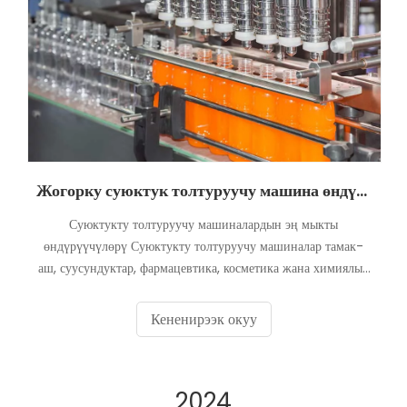
Жогорку суюктук толтуруучу машина өндүрүүчүлөр
Суюктукту толтуруучу машиналардын эң мыкты
өндүрүүчүлөрү Суюктукту толтуруучу машиналар тамак-
аш, суусундуктар, фармацевтика, косметика жана химиялык
заттар сыяктуу көптөгөн тармактар ​​үчүн зарыл. Туура
өндүрүүчүнү тандоо өндүрүш линияңыздын натыйжалуу
Кененирээк окуу
иштешин жана сапат стандарттарыңызга жооп беришин
камсыз кылуу үчүн абдан маанилүү. Бел
2024