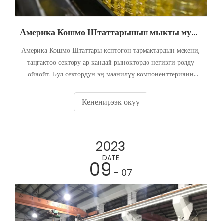
Америка Кошмо Штаттарынын мыкты мунай толтуруучу машина өндүрүүчүлөр
Америка Кошмо Штаттары көптөгөн тармактардын мекени,
таңгактоо сектору ар кандай рыноктордо негизги ролду
ойнойт. Бул сектордун эң маанилүү компоненттеринин
арасында тамак-ашты кайра иштетүүдөн баштап, унаа
майлоочу майларга чейинки ишканалар үчүн зарыл болгон
Кененирээк окуу
май куюучу машиналар бар. Бул макалада И
2023
DATE
09
- 07