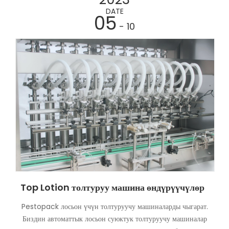
ыңгайлаштырабыз. Pestopack лосьон азыктары үчүн серво
DATE
05
поршень толтуруучу машинаны сунуш кылат.
- 10
Top Lotion толтуруу машина өндүрүүчүлөр
Pestopack лосьон үчүн толтуруучу машиналарды чыгарат.
Биздин автоматтык лосьон суюктук толтуруучу машиналар