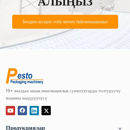
АЛЫҢЫЗ
Биздин колдоо тобу менен байланышыңыз
15+ жылдан ашык инновациялык суюктуктарды толтуруучу
машина өндүрүүчүсү
Продукциялар