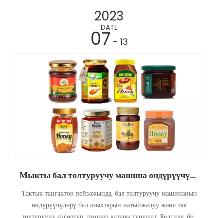
өндүрүүчүлөрдүн ар түрдүү жана таасирдүү салымдарын
2023
изилдеп көрөлү.
DATE
07
- 13
Мыкты бал толтуруучу машина өндүрүүчүлөр
Тактык таңгактоо пейзажында, бал толтуруучу машинанын
өндүрүүчүлөрү бал азыктарын натыйжалуу жана так
толтурууну өзгөртүп, пионер катары турушат. Келгиле, бул