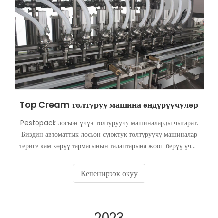
Top Cream толтуруу машина өндүрүүчүлөр
Pestopack лосьон үчүн толтуруучу машиналарды чыгарат.
Биздин автоматтык лосьон суюктук толтуруучу машиналар
териге кам көрүү тармагынын талаптарына жооп берүү үчүн
иштелип чыккан. Териге кам көрүү тармагында жука
илешкектен коюу илешкекке чейин кеңири ассортимент
Кененирээк окуу
бар. Лосьон продуктусу көбүктүү аз илешкектүү
продуктунун бир түрү. Биз сиздин өндүрүш
максаттарыңызга жетүү үчүн эң мыкты автоматтык лосьон
2023
толтуруучу машиналарды жана толтуруучу линияларды