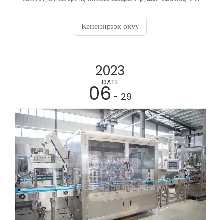
тармактагы он негизги оюнчуну изилдеп көрөлү, алардын
ар бири бул тармакка уникалдуу инновацияларды жана
Кененирээк окуу
чечимдерди киргизет.
2023
DATE
06
- 29