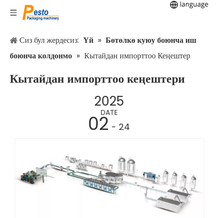
Сиз бул жердесиз:
Үй
»
Бөтөлкө куюу боюнча иш
боюнча колдонмо
»
Кытайдан импорттоо Кеңештер
Кытайдан импорттоо кеңештери
2025
DATE
02
- 24