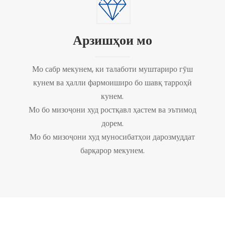
Арзишҳои мо
Мо сабр мекунем, ки талаботи муштариро гӯш
кунем ва ҳалли фармоиширо бо шавқ тарроҳӣ
кунем.
Мо бо мизоҷони худ ростқавл ҳастем ва эътимод
дорем.
Мо бо мизоҷони худ муносибатҳои дарозмуддат
барқарор мекунем.