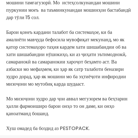
мошини тамғагузорӣ. Мо
истеҳсолкунандаи мошини
пуркунии моеъ
ва таъминкунандаи мошинҳои бастабандӣ
дар тӯли 15 сол.
Барои қонеъ кардани талабот ба системаҳое, ки ба
амалиёти мавҷуда бефосила мувофиқат мекунанд, мо як
қатор системаҳоро таҳия кардем
хати шишабандии об
ва
хати шишабандии нӯшокиҳо, ки аз ҷиҳати эътимоднокӣ,
самаранокӣ ва самаранокии хароҷот беҳамто аст. Ва
азбаски мо мефаҳмем, ки ҳар як сатр талаботи беназири
худро дорад, ҳар як мошини мо ба эҳтиёҷоти инфиродии
мизоҷони мо мутобиқ карда шудааст.
Мо мизоҷони худро дар ҷои аввал мегузорем ва беҳтарин
ҳалли фармоиширо барои онҳо то он даме, ки онҳо
қаноатманд бошанд.
Хуш омадед ба боздид аз PESTOPACK.