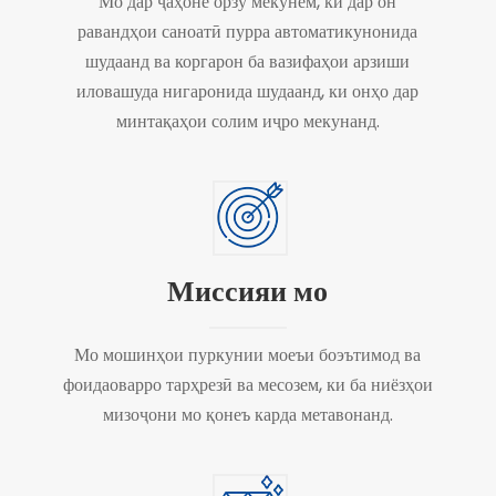
Мо дар ҷаҳоне орзу мекунем, ки дар он
равандҳои саноатӣ пурра автоматикунонида
шудаанд ва коргарон ба вазифаҳои арзиши
иловашуда нигаронида шудаанд, ки онҳо дар
минтақаҳои солим иҷро мекунанд.
Миссияи мо
Мо мошинҳои пуркунии моеъи боэътимод ва
фоидаоварро тарҳрезӣ ва месозем, ки ба ниёзҳои
мизоҷони мо қонеъ карда метавонанд.