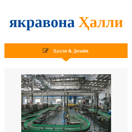
якравона
Ҳалли
Ҳалли & Дизайн