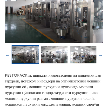
PESTOPACK як ширкати инноватсионӣ ва динамикӣ дар
тарҳрезӣ, истеҳсол, нигоҳдорӣ ва оптимизатсияи
мошини
пуркунии об
, мошини пуркунии нӯшокиҳо,
мошини
пуркунии нӯшокиҳои газдор
,
таҷҳизоти пуркунии пиво
,
мошини пуркунии равған
, мошини пуркунии чошнӣ,
мошинҳои пуркунии маҳсулоти маишӣ, мошини сарпӯш,