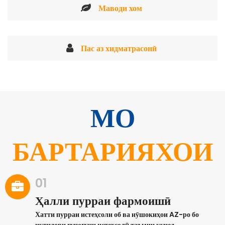
Маводи хом
Пас аз хидматрасонӣ
МО
БАРТАРИЯХОИ
01
Ҳалли пурраи фармоишӣ
Хатти пурраи истеҳсоли об ва нӯшокиҳои AZ-ро бо