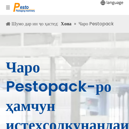
Шумо дар ин ҷо ҳастед:
Хона
»
Чаро Pestopack
Чаро
Pestopack-ро
ҳамчун
истеҳсолкунандаи