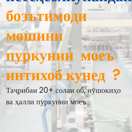
боэътимоди
мошини
пуркунии
моеъ
интихоб кунед
?
Таҷрибаи 20+ солаи об, нӯшокиҳо
ва ҳалли пуркунии моеъ