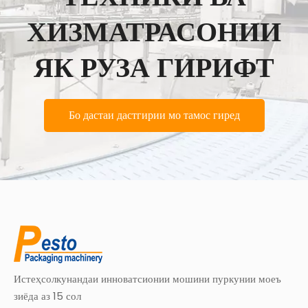
ХИЗМАТРАСОНИИ
ЯК РУЗА ГИРИФТ
Бо дастаи дастгирии мо тамос гиред
Истеҳсолкунандаи инноватсионии мошини пуркунии моеъ
зиёда аз 15 сол