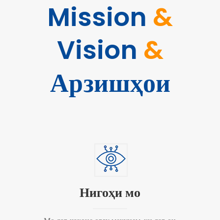
Mission
&
Vision
&
Арзишҳои
Нигоҳи мо