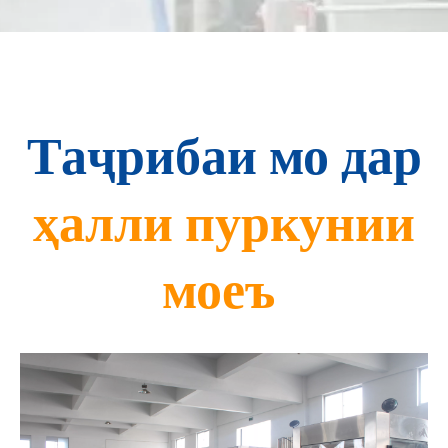
Таҷрибаи мо дар
ҳалли пуркунии
моеъ