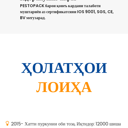
PESTOPACK барои қонеъ кардани талаботи
муштариён аз сертификатсияи IOS 9001, SGS, CE,
BV мегузарад.
ҲОЛАТҲОИ
ЛОИҲА

2015- Хатти пуркунии оби тоза, Иқтидор: 12000 шиша