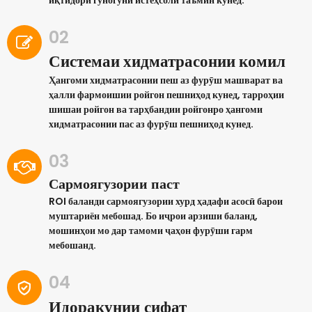
иқтидори гуногуни истеҳсолӣ таъмин кунед.
02
Системаи хидматрасонии комил
Ҳангоми хидматрасонии пеш аз фурӯш машварат ва
ҳалли фармоишии ройгон пешниҳод кунед, тарроҳии
шишаи ройгон ва тарҳбандии ройгонро ҳангоми
хидматрасонии пас аз фурӯш пешниҳод кунед.
03
Сармоягузории паст
ROI баланди сармоягузории хурд ҳадафи асосӣ барои
муштариён мебошад. Бо иҷрои арзиши баланд,
мошинҳои мо дар тамоми ҷаҳон фурӯши гарм
мебошанд.
04
Идоракунии сифат