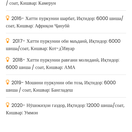
/ соат, Кишвар: Камерун

2016- Хатти пуркунии шарбат, Иқтидор: 6000 шиша/
соат, Кишвар: Африқои Ҷанубӣ

2017- Хатти пуркунии оби маъданӣ, Иқтидор: 6000
шиша/соат, Кишвар: Кот-д'Ивуар

2018- Хатти пуркунии равғани молиданӣ, Иқтидор:
6000 шиша / соат, Кишвар: АМА

2019- Мошини пуркунии оби тоза, Иқтидор: 6000
шиша / соат, Кишвар: Бангладеш

2020- Нӯшокиҳои газдор, Иқтидор: 12000 шиша/соат,
Кишвар: Уммон