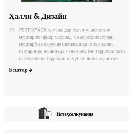
Ҳалли & Дизайн
PESTOPACK ҳамеша дар бораи манфиатҳои
муштариён фикр мекунад, мо мувофиқи буҷаи
муштарӣ ва берун аз интизориҳои онҳо ҳалли
беҳтаринро пешниҳод менамоем. Мо тарроҳии хати
истеҳсолӣ ва тарроҳии намунаи шишаро ройгон
медиҳем.
Бештар
Истеҳсолкунанда