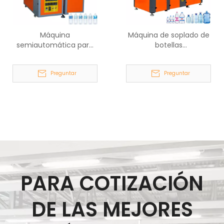
Máquina
Máquina de soplado de
semiautomática para
botellas
fabricar botellas de
completamente
agua 800BPH
automática 2000BPH
Preguntar
Preguntar
PARA COTIZACIÓN
DE LAS MEJORES