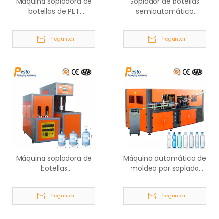
Máquina sopladora de
Soplador de botellas
botellas de PET
semiautomático
completamente
1600BPH
automática 12000BPH
Preguntar
Preguntar
Máquina sopladora de
Máquina automática de
botellas
moldeo por soplado
semiautomática de 5
con servomotor
galones
5000BPH
Preguntar
Preguntar