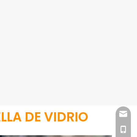
LLA DE VIDRIO
sales@
1815199