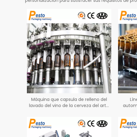
personalización para satisfacer sus requisitos de p
Máquina que capsula de relleno del
Lín
lavado del vino de la cerveza del arte
automá
4000BPH para la botella de cristal