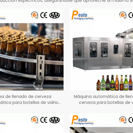
roducción específicos, asegurándole que aproveche al máximo su
ea de llenado de cerveza
Máquina automática de lle
tica para botellas de vidrio
cerveza para botellas de v
18000BPH