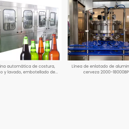
na automática de costura,
Línea de enlatado de alumin
do y lavado, embotellado de
cerveza 2000-18000B
s y cerveza, botella de vidrio
10000bph