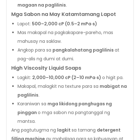
magaan na paglilinis
.
Mga Sabon na May Katamtamang Lapot
Lapot:
500–2,000 cP (0.5–2 mPa·s)
Mas makapal na pagkakapare-pareho, mas
mahusay na saklaw.
Angkop para sa
pangkalahatang paglilinis
at
pag-alis ng dumi at dumi.
High Viscosity Liquid Soaps
Lagkit:
2,000–10,000 cP (2–10 mPa·s)
o higit pa.
Makapal, malagkit na texture para sa
mabigat na
paglilinis
.
Karaniwan sa
mga likidong panghugas ng
pinggan
o mga sabon na pangtanggal ng
mantsa.
Ang pagtutugma ng
lagkit
sa tamang
detergent
filling machine
ay mahalaga para sa kahusayan at