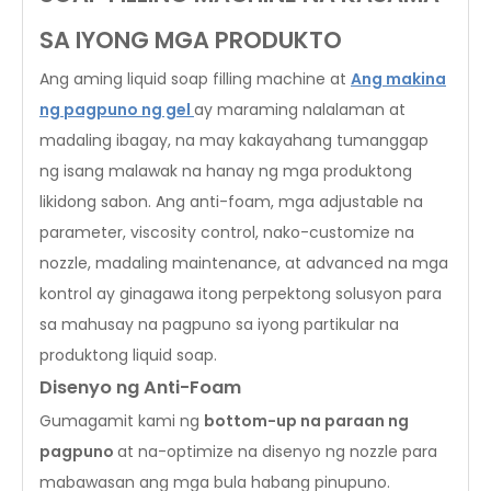
SA IYONG MGA PRODUKTO
Ang aming liquid soap filling machine at
Ang makina
ng pagpuno ng gel
ay maraming nalalaman at
madaling ibagay, na may kakayahang tumanggap
ng isang malawak na hanay ng mga produktong
likidong sabon. Ang anti-foam, mga adjustable na
parameter, viscosity control, nako-customize na
nozzle, madaling maintenance, at advanced na mga
kontrol ay ginagawa itong perpektong solusyon para
sa mahusay na pagpuno sa iyong partikular na
produktong liquid soap.
Disenyo ng Anti-Foam
Gumagamit kami ng
bottom-up na paraan ng
pagpuno
at na-optimize na disenyo ng nozzle para
mabawasan ang mga bula habang pinupuno.