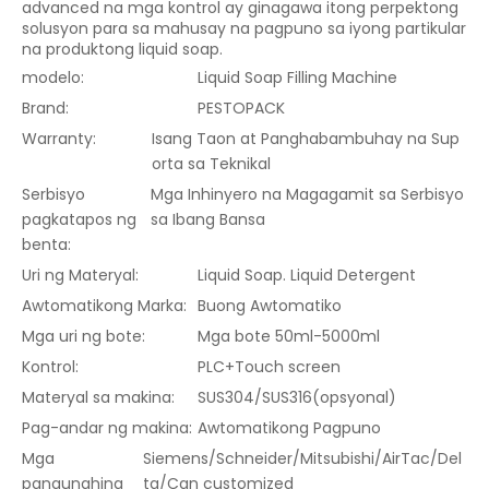
advanced na mga kontrol ay ginagawa itong perpektong
solusyon para sa mahusay na pagpuno sa iyong partikular
na produktong liquid soap.
modelo:
Liquid Soap Filling Machine
Brand:
PESTOPACK
Warranty:
Isang Taon at Panghabambuhay na Sup
orta sa Teknikal
Serbisyo
Mga Inhinyero na Magagamit sa Serbisyo
pagkatapos ng
sa Ibang Bansa
benta:
Uri ng Materyal:
Liquid Soap. Liquid Detergent
Awtomatikong Marka:
Buong Awtomatiko
Mga uri ng bote:
Mga bote 50ml-5000ml
Kontrol:
PLC+Touch screen
Materyal sa makina:
SUS304/SUS316(opsyonal)
Pag-andar ng makina:
Awtomatikong Pagpuno
Mga
Siemens/Schneider/Mitsubishi/AirTac/Del
pangunahing
ta/Can customized