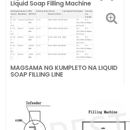
Liquid Soap Filling Machine
Mo
Mga
Angkop na
Bilis
Katumpakan
Laki ng
kapangyarihan
Supply
Presyon
del
ulo
Mga Bote
(500ml)
Machine (mm)
ng
o
hangin
PT-
20
Customized
≤5000
≤0.1%
2800×1300×2350
3.5KW
AC
0.6–
Z-
BPH
220/380V;
0.8Mpa
20S
50/60HZ
PT-
16
500ml
≤4000
≤0.1%
2800×1300×2350
3.5KW
AC
0.6–
Z-
BPH
220/380V;
0.8Mpa
16S
50/60HZ
PT-
12
500ml
≤3000
≤0.1%
2400×1300×235
3KW
AC
0.6–
Z-
BPH
0
220/380V;
0.8Mpa
12S
50/60HZ
PT-
8
500ml
≤2500
≤0.1%
2000×1300×2350
3KW
AC
0.6–
Z-
BPH
220/380V;
0.8Mpa
8S
50/60HZ
PT-
6
500ml
≤1600
≤0.1%
2000×1300×2350
3KW
AC
0.6–
Z-
BPH
220/380V;
0.8Mpa
6S
50/60HZ
MAGSAMA NG KUMPLETO NA LIQUID
SOAP FILLING LINE