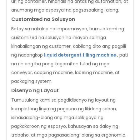
uri ng container, ninanais na antas ng automation, at
anumang mga espesyal na pagsasaalang-alang.
Customized na Solusyon
Batay sa nakalap na impormasyon, bumuo kami ng
customized na solusyon na iniayon sa mga
kinakailangan ng customer. Kabilang dito ang pagpili
ng naaangkop
liquid detergent filling machine
, pati
na rin ang iba pang kagamitan tulad ng mga
conveyor, capping machine, labeling machine, at
packaging system.
Disenyo ng Layout
Tumutulong kami sa pagdidisenyo ng layout ng
kumpletong linya ng pagpuno ng likidong sabon,
isinasaalang-alang ang mga salik gaya ng
pagkakaroon ng espasyo, kahusayan sa daloy ng
trabaho, at mga pagsasaalang-alang sa ergonomic.