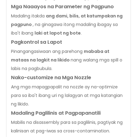
Mga Naaayos na Parameter ng Pagpuno
Madaling itakda
ang dami, bilis, at katumpakan ng
pagpuno
, na ginagawa itong madaling ibagay sa
iba't ibang
laki at lapot ng bote
.
Pagkontrol sa Lapot
Pinangangasiwaan ang parehong
mababa at
mataas na lagkit na likido
nang walang mga spill o
labis na pagbubula.
Nako-customize na Mga Nozzle
Ang mga mapagpapalit na nozzle ay na-optimize
para sa iba't ibang uri ng lalagyan at mga katangian
ng likido.
Madaling Paglilinis at Pagpapanatili
Mabilis na disassembly para sa paglilinis, pagtiyak ng
kalinisan at pag-iwas sa cross-contamination.