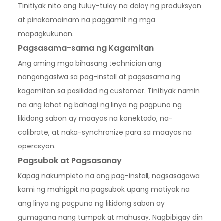
Tinitiyak nito ang tuluy-tuloy na daloy ng produksyon
at pinakamainam na paggamit ng mga
mapagkukunan.
Pagsasama-sama ng Kagamitan
Ang aming mga bihasang technician ang
nangangasiwa sa pag-install at pagsasama ng
kagamitan sa pasilidad ng customer. Tinitiyak namin
na ang lahat ng bahagi ng linya ng pagpuno ng
likidong sabon ay maayos na konektado, na-
calibrate, at naka-synchronize para sa maayos na
operasyon.
Pagsubok at Pagsasanay
Kapag nakumpleto na ang pag-install, nagsasagawa
kami ng mahigpit na pagsubok upang matiyak na
ang linya ng pagpuno ng likidong sabon ay
gumagana nang tumpak at mahusay. Nagbibigay din