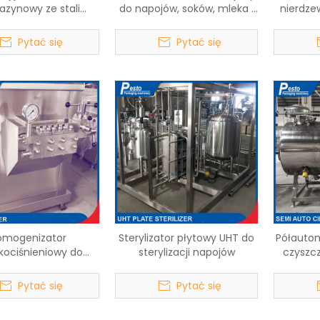
zynowy ze stali
do napojów, soków, mleka i
nierdze
ewnej dopuszczony
wina
500 l i
taktu z żywnością
Pytać się
Pytać się
omogenizator
Sterylizator płytowy UHT do
Półauto
kociśnieniowy do
sterylizacji napojów
czyszc
ojów mlecznych
Pytać się
Pytać się