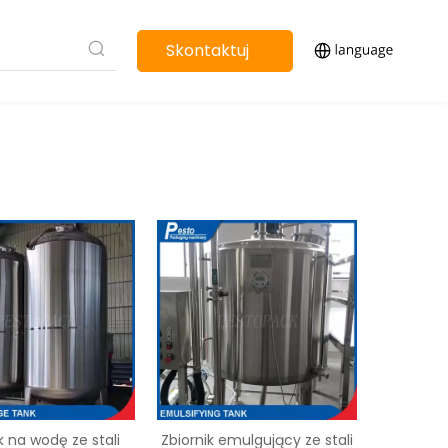
Skontaktuj
się z nami
k na wodę ze stali
Zbiornik emulgujący ze stali