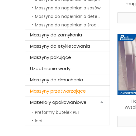
maga
Maszyna do napełniania sosów
nierdz
do kon
Maszyna do napełniania detergentów
Maszyna do napełniania środków chemicznych
Maszyny do zamykania
Maszyny do etykietowania
Maszyny pakujące
Uzdatnianie wody
Maszyny do dmuchania
Maszyny przetwarzające
H
Materiały opakowaniowe
wyso
Preformy butelek PET
nap
Inni