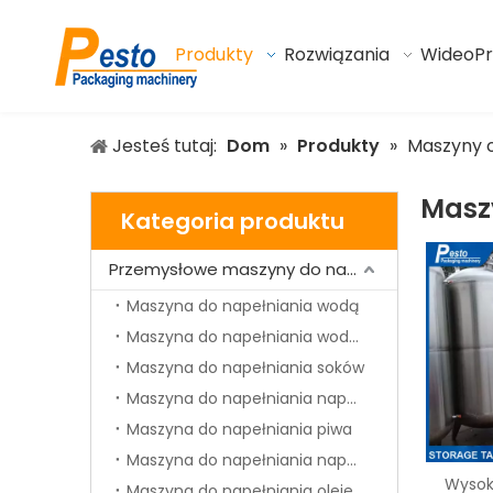
Produkty
Rozwiązania
Wideo
P
Jesteś tutaj:
Dom
»
Produkty
»
Maszyny 
Masz
Kategoria produktu
Przemysłowe maszyny do napełniania płynów
Maszyna do napełniania wodą
Maszyna do napełniania wodą o pojemności 5 galonów
Maszyna do napełniania soków
Maszyna do napełniania napojów gazowanych
Maszyna do napełniania piwa
Maszyna do napełniania napojów
Wysoki
Maszyna do napełniania olejem