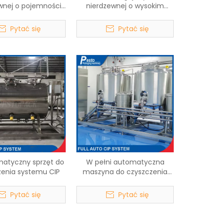
wnej o pojemności
nierdzewnej o wysokim
 pojemności 1000 l
ścinaniu
Pytać się
Pytać się
matyczny sprzęt do
W pełni automatyczna
zenia systemu CIP
maszyna do czyszczenia
systemu CIP
Pytać się
Pytać się