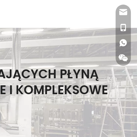
sales@
1815199
AJĄCYCH PŁYNĄ
E I KOMPLEKSOWE
WhatsA
Wecha