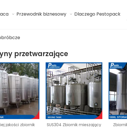
raca
Przewodnik biznesowy
Dlaczego Pestopack
obróbcze
yny przetwarzające
ej jakości zbiornik
SUS304 Zbiornik mieszający
Zbiorni