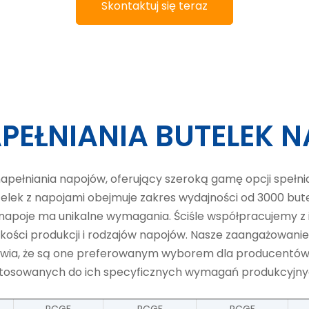
Skontaktuj się teraz
PEŁNIANIA BUTELEK
pełniania napojów, oferujący szeroką gamę opcji speł
elek z napojami obejmuje zakres wydajności od 3000 but
napoje ma unikalne wymagania. Ściśle współpracujemy z 
kości produkcji i rodzajów napojów. Nasze zaangażowani
awia, że ​​są one preferowanym wyborem dla producentów
ostosowanych do ich specyficznych wymagań produkcyjny
RCGF
RCGF
RCGF