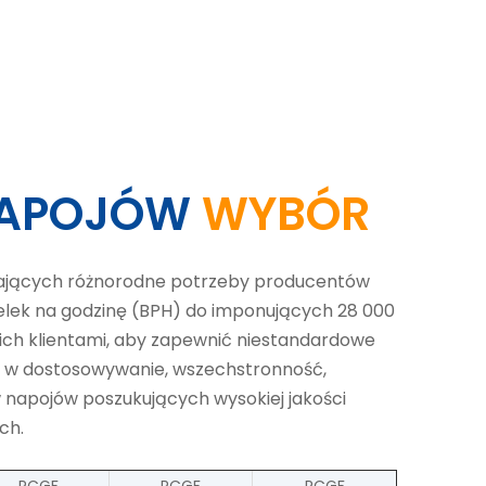
 NAPOJÓW
WYBÓR
niających różnorodne potrzeby producentów
elek na godzinę (BPH) do imponujących 28 000
ich klientami, aby zapewnić niestandardowe
e w dostosowywanie, wszechstronność,
 napojów poszukujących wysokiej jakości
ch.
RCGF
RCGF
RCGF