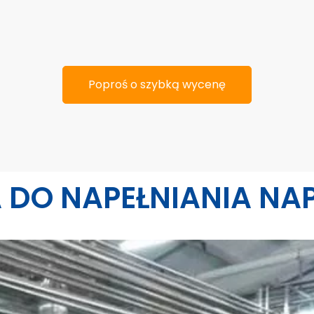
Poproś o szybką wycenę
 DO NAPEŁNIANIA N