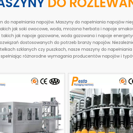
ASZYNY
DO ROZLEWA
n do napełniania napojów. Maszyny do napełniania napojów ni
akich jak soki owocowe, woda, mrożona herbata i napoje smak
 takich jak napoje gazowane, woda gazowana i napoje energety
wiązań dostosowanych do potrzeb branży napojów. Niezależnie
elkach szklanych czy puszkach, nasze maszyny do napełniania 
tu, spełniając różnorodne wymagania producentów napojów i typ