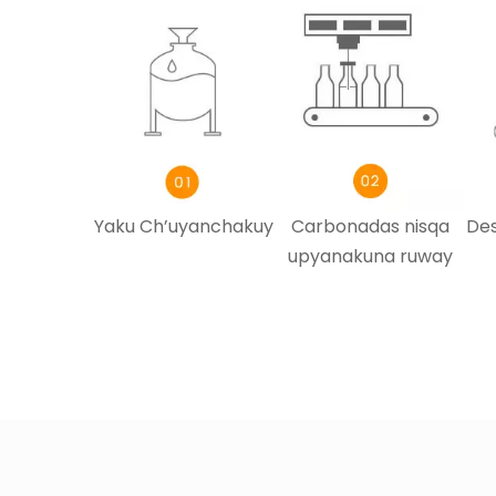
Yaku Ch’uyanchakuy
Carbonadas nisqa
Des
upyanakuna ruway