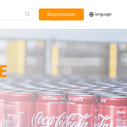
Ñoqaykuwan
rimanakuy
E