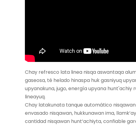
Chay refresco lata linea nisqa aswantaqa alu
gaseosa, té helado hinaspa huk gasniyuq upy
upyanakuna, jugo, energía upyana hunt'achiy r
lineayuq.
Chay latakunata tanque automático nisqawan 
envasado nisqawan, hukkunawan ima, llamk’ay 
cantidad nisqawan hunt’achiyta, confiable gar