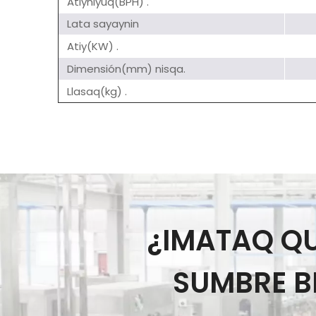
Atiyniyuq(BPH) .
Lata sayaynin
Atiy(KW) .
Dimensión(mm) nisqa.
Llasaq(kg) .
¿IMATAQ QU
SUMBRE B