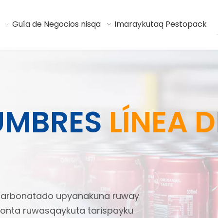
Guía de Negocios nisqa
Imaraykutaq Pestopack
UMBRES
LÍNEA D
 carbonatado upyanakuna ruway
cionta ruwasqaykuta tarispayku