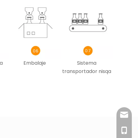
qa
Embalaje
Sistema
transportador nisqa
sales@
0086- 1