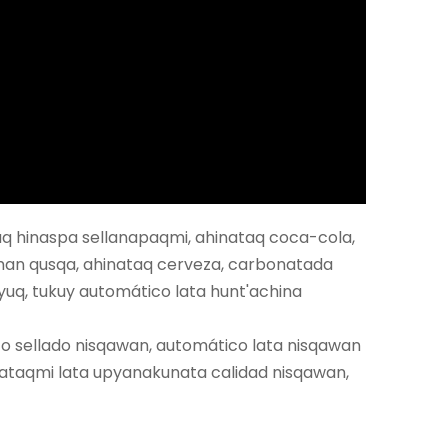
aq hinaspa sellanapaqmi, ahinataq coca-cola,
man qusqa, ahinataq cerveza, carbonatada
yuq, tukuy automático lata hunt'achina
 sellado nisqawan, automático lata nisqawan
tataqmi lata upyanakunata calidad nisqawan,