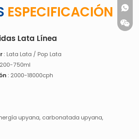
S
ESPECIFICACIÓN
das Lata Línea
or
: Lata Lata / Pop Lata
 200-750ml
ión
: 2000-18000cph
WhatsA
Wecha
 Energía upyana, carbonatada upyana,