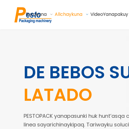
Rurukuna
Allchaykuna
Video
Yanapakuy
DE BEBOS S
LATADO
PESTOPACK yanapasunki huk hunt’asqa
linea sayarichinaykipaq. Tariwayku solu