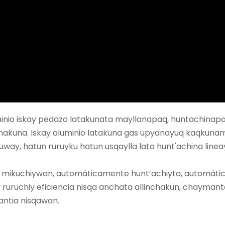
minio iskay pedazo latakunata mayllanapaq, huntachinap
anakuna. Iskay aluminio latakuna gas upyanayuq kaqkuna
uway, hatun ruruyku hatun usqaylla lata hunt'achina linea
mikuchiywan, automáticamente hunt’achiyta, automático
ruruchiy eficiencia nisqa anchata allinchakun, chayman
antia nisqawan.