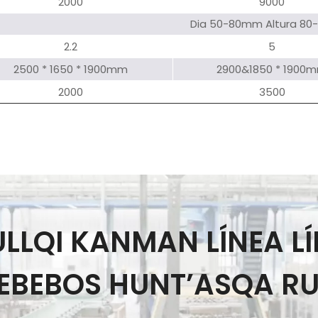
2000
9000
Dia 50-80mm Altura 8
2.2
5
2500 * 1650 * 1900mm
2900&1850 * 1900
2000
3500
LLQI KANMAN LÍNEA LÍ
EBEBOS HUNT’ASQA 