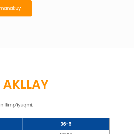
imanakuy
A
AKLLAY
 llimp’iyuqmi.
36-6