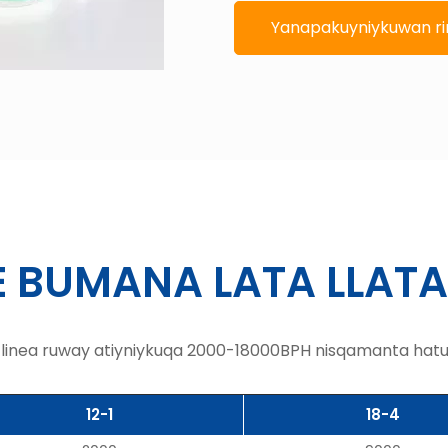
Yanapakuyniykuwan r
 BUMANA LATA LLAT
 linea ruway atiyniykuqa 2000-18000BPH nisqamanta hatun
12-1
18-4