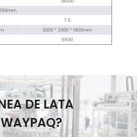
18000
0-150mm
7.5
mm
3200 * 2300 * 1900mm
5500
NEA DE LATA
RUWAYPAQ?