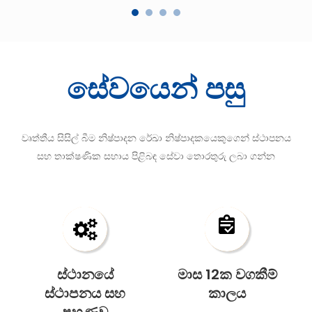
සේවයෙන් පසු
වෘත්තීය සිසිල් බීම නිෂ්පාදන රේඛා නිෂ්පාදකයෙකුගෙන් ස්ථාපනය
සහ තාක්ෂණික සහාය පිළිබඳ සේවා තොරතුරු ලබා ගන්න
ස්ථානයේ
මාස 12ක වගකීම්
ස්ථාපනය සහ
කාලය