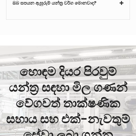
ඔබ සපයන ඇසුරුම් යන්ත්‍ර වර්ග මොනවාද?
හොඳම දියර පිරවුම්
යන්ත්‍ර සඳහා මිල ගණන්
වේගවත් තාක්ෂණික
සහාය සහ එක්-නැවතුම්
සේවා ලබා ගන්න