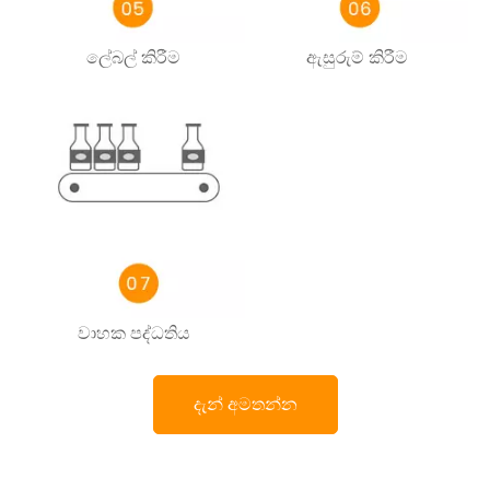
ලේබල් කිරීම
ඇසුරුම් කිරීම
වාහක පද්ධතිය
දැන් අමතන්න