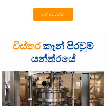
දැන් අමතන්න
විස්තර
කෑන් පිරවුම්
යන්ත්රයේ