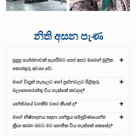
නිති අසන පැණ
සුදුසු යෝජනාවක් සැපයීමට පෙර අපට ඔබෙන් මූලික
තොරතුරු අවශ්‍ය වේ.
මගේ විද්‍යුත් තැපෑලට හෝ ප්‍රශ්නවලට පිළිතුරු
බලාපොරොත්තු විය හැක්කේ කවදාද?
යන්ත්රයේ වගකීම වසර කීයක් ද?
මගේ නිෂ්පාදනය සඳහා යන්ත්‍රය සම්පූර්ණයෙන්ම
ක්‍රියා කරන බවට මට සහතික විය හැක්කේ කෙසේද?