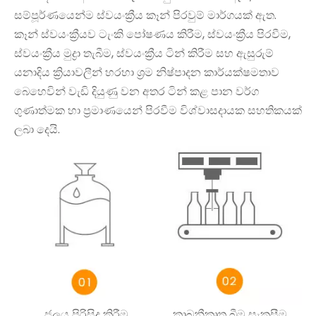
සම්පූර්ණයෙන්ම ස්වයංක්‍රීය කෑන් පිරවුම් මාර්ගයක් ඇත.
කෑන් ස්වයංක්‍රීයව ටැංකි පෝෂණය කිරීම, ස්වයංක්‍රීය පිරවීම,
ස්වයංක්‍රීය මුද්‍රා තැබීම, ස්වයංක්‍රීය ටින් කිරීම සහ ඇසුරුම්
යනාදිය ක්‍රියාවලීන් හරහා ශ්‍රම නිෂ්පාදන කාර්යක්ෂමතාව
බෙහෙවින් වැඩි දියුණු වන අතර ටින් කළ පාන වර්ග
ගුණාත්මක හා ප්‍රමාණයෙන් පිරවීම විශ්වාසදායක සහතිකයක්
ලබා දෙයි.
ජලය පිරිසිදු කිරීම
කාබනීකෘත බීම සැකසීම