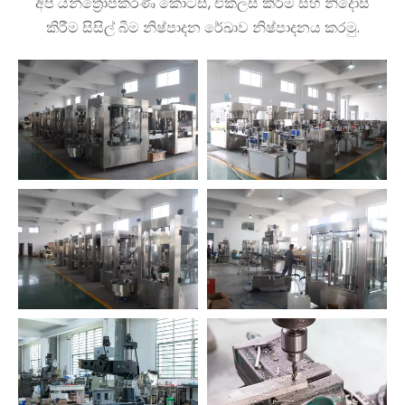
අපි යන්ත්‍රෝපකරණ කොටස්, එකලස් කිරීම සහ නිදොස්
කිරීම සිසිල් බීම නිෂ්පාදන රේඛාව නිෂ්පාදනය කරමු.