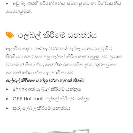
අඩු බලශක්ති පරිභෝජනය සමඟ සුමට හා විශ්වාසනීය
මෙහෙයුමක්.
ලේබල් කිරීමේ යන්ත්රය

ඇලවීම සඳහා බෝතල් වර්ගයේ ලේබලය අවශ්‍ය වූ විට
පිරවීමට පෙර සහ පසු ලේබල් කිරීම සඳහා සුදුසු වේ. ප්‍රධාන
වශයෙන් බීම වර්ග, දෛනික රසායනික ද්‍රව්‍ය, කුළුබඩු සහ
වෙනත් කර්මාන්ත වල භාවිතා වේ.
ලේබල් කිරීමේ යන්ත්‍ර වර්ග තුනක් තිබේ:
Shrink අත් ලේබල් කිරීමේ යන්ත්‍රය
OPP Hot melt ලේබල් කිරීමේ යන්ත්‍රය
කූරු ලේබල් කිරීමේ යන්ත්රය