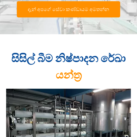
දැන් අපගේ සේවා කණ්ඩායම අමතන්න
සිසිල් බීම නිෂ්පාදන රේඛා
යන්ත්‍ර