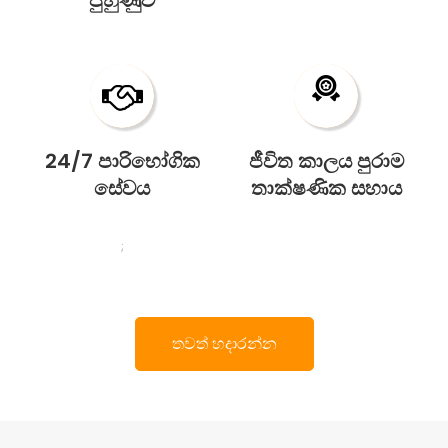
පුහුණුව
24/7 පාරිභෝගික
ජීවිත කාලය පුරාම
සේවය
තාක්ෂණික සහාය
;
තවත් හදාරන්න