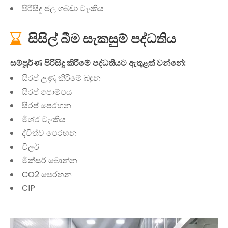
පිරිසිදු ජල ගබඩා ටැංකිය
සිසිල් බීම සැකසුම් පද්ධතිය

සම්පූර්ණ පිරිසිදු කිරීමේ පද්ධතියට ඇතුළත් වන්නේ:
සිරප් උණු කිරීමේ බඳුන
සිරප් පොම්පය
සිරප් පෙරහන
මිශ්ර ටැංකිය
ද්විත්ව පෙරහන
චිලර්
මික්සර් බොන්න
CO2 පෙරහන
CIP