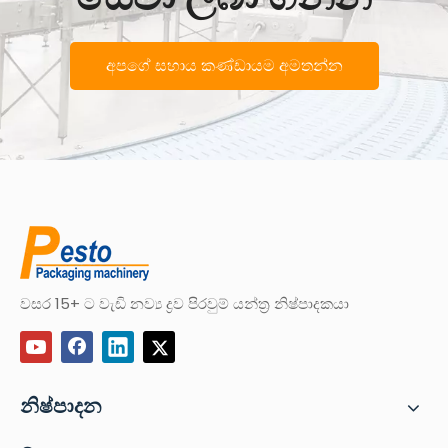
අපගේ සහාය කණ්ඩායම අමතන්න
වසර 15+ ට වැඩි නව්‍ය ද්‍රව පිරවුම් යන්ත්‍ර නිෂ්පාදකයා
නිෂ්පාදන