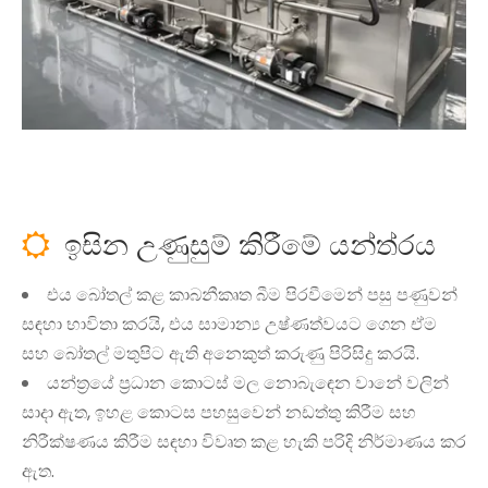
ඉසින උණුසුම් කිරීමේ යන්ත්රය

එය බෝතල් කළ කාබනීකෘත බීම පිරවීමෙන් පසු පණුවන්
සඳහා භාවිතා කරයි, එය සාමාන්‍ය උෂ්ණත්වයට ගෙන ඒම
සහ බෝතල් මතුපිට ඇති අනෙකුත් කරුණු පිරිසිදු කරයි.
යන්ත්‍රයේ ප්‍රධාන කොටස් මල නොබැඳෙන වානේ වලින්
සාදා ඇත, ඉහළ කොටස පහසුවෙන් නඩත්තු කිරීම සහ
නිරීක්ෂණය කිරීම සඳහා විවෘත කළ හැකි පරිදි නිර්මාණය කර
ඇත.