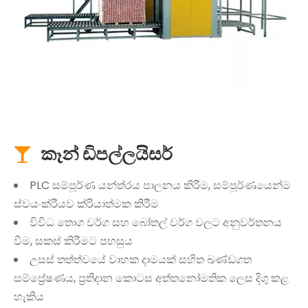
කෑන් ඩිපල්ලයිසර්

PLC සම්පූර්ණ යන්ත්රය පාලනය කිරීම, සම්පූර්ණයෙන්ම
ස්වයංක්රීයව ක්රියාත්මක කිරීම
විවිධ තොග වර්ග සහ බෝතල් වර්ග වලට අනුවර්තනය
වීම, සකස් කිරීමට පහසුය
උසස් තත්ත්වයේ වාහක දාමයක් සහිත ඛණ්ඩගත
සම්ප්‍රේෂණය, ප්‍රතිදාන කොටස අත්තනෝමතික ලෙස දිගු කළ
හැකිය