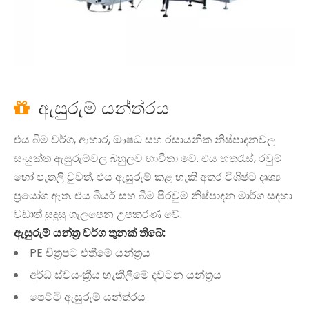
ඇසුරුම් යන්ත්රය

එය බීම වර්ග, ආහාර, ඖෂධ සහ රසායනික නිෂ්පාදනවල
සංයුක්ත ඇසුරුම්වල බහුලව භාවිතා වේ. එය හතරැස්, රවුම්
හෝ පැතලි වුවත්, එය ඇසුරුම් කළ හැකි අතර විශිෂ්ට දෘශ්‍ය
ප්‍රයෝග ඇත. එය බියර් සහ බීම පිරවුම් නිෂ්පාදන මාර්ග සඳහා
වඩාත් සුදුසු ගැලපෙන උපකරණ වේ.
ඇසුරුම් යන්ත්‍ර වර්ග තුනක් තිබේ:
PE චිත්‍රපට එතීමේ යන්ත්‍රය
අර්ධ ස්වයංක්‍රීය හැකිලීමේ දවටන යන්ත්‍රය
පෙට්ටි ඇසුරුම් යන්ත්රය