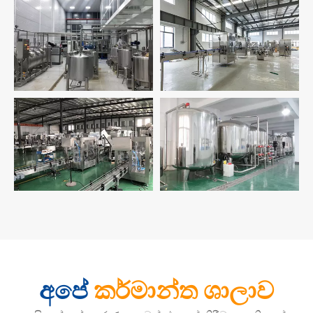
අපේ
කර්මාන්ත ශාලාව