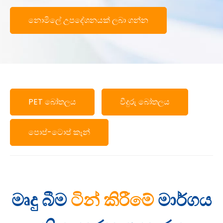
නොමිලේ උපදේශනයක් ලබා ගන්න
PET බෝතලය
වීදුරු බෝතලය
පොප්-ටොප් කෑන්
මෘදු බීම
ටින් කිරීමේ
මාර්ගය