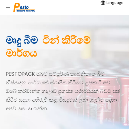
මෘදු බීම
ටින් කිරීමේ
මාර්ගය
PESTOPACK ඔබට සම්පූර්ණ කාබනීකෘත බීම
නිෂ්පාදන මාර්ගයක් ස්ථාපිත කිරීමට උපකාරී වේ.
ඔබේ කර්මාන්ත ශාලාව ප්‍රශස්ත යථාර්ථයක් බවට පත්
කිරීම සඳහා අභිරුචි කළ විසඳුමක් ලබා ගැනීම සඳහා
අපව සොයා ගන්න.