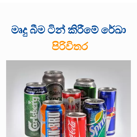
මෘදු බීම ටින් කිරීමේ රේඛා
පිරිවිතර