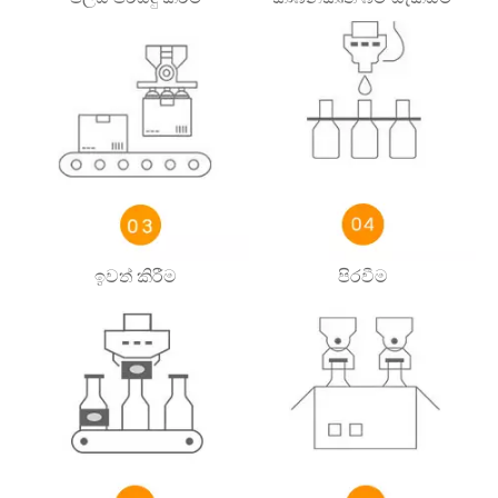
ඉවත් කිරීම
පිරවීම