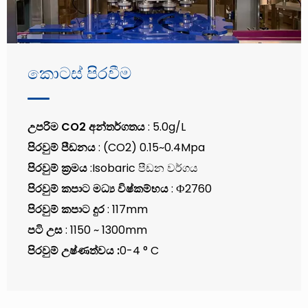
කොටස් පිරවීම
උපරිම CO2 අන්තර්ගතය
: 5.0g/L
පිරවුම් පීඩනය
: (CO2) 0.15~0.4Mpa
පිරවුම් ක්‍රමය
:Isobaric පීඩන වර්ගය
පිරවුම් කපාට මධ්‍ය විෂ්කම්භය
: Ф2760
පිරවුම් කපාට දුර
: 117mm
පටි උස
: 1150 ~ 1300mm
පිරවුම් උෂ්ණත්වය :
0-4 ° C