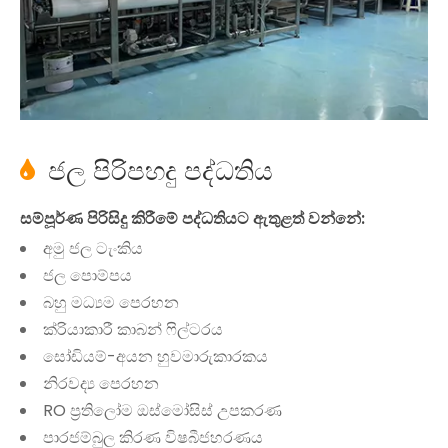
ජල පිරිපහදු පද්ධතිය

සම්පූර්ණ පිරිසිදු කිරීමේ පද්ධතියට ඇතුළත් වන්නේ:
අමු ජල ටැංකිය
ජල පොම්පය
බහු මධ්‍යම පෙරහන
ක්රියාකාරී කාබන් ෆිල්ටරය
සෝඩියම්-අයන හුවමාරුකාරකය
නිරවද්‍ය පෙරහන
RO ප්‍රතිලෝම ඔස්මෝසිස් උපකරණ
පාරජම්බුල කිරණ විෂබීජහරණය