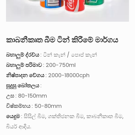
කාබනීකෘත බීම ටින් කිරීමේ මාර්ගය
බහාලුම් ද්රව්ය
: ටින් කෑන් / පොප් කෑන්
බහාලුම් පරිමාව
: 200-750ml
නිෂ්පාදන වේගය
: 2000-18000cph
සුදුසු බෝතලය
:
උස
: 80-150mm
විෂ්කම්භය
: 50-80mm
යෙදුම
: සිසිල් බීම, ශක්තිජනක බීම, කාබනීකෘත බීම,
බියර් ආදිය.