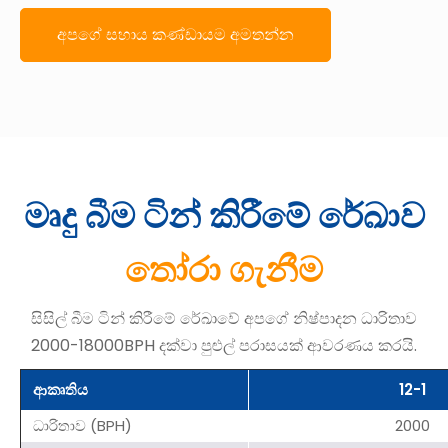
අපගේ සහාය කණ්ඩායම අමතන්න
මෘදු බීම ටින් කිරීමේ රේඛාව
තෝරා ගැනීම
සිසිල් බීම ටින් කිරීමේ රේඛාවේ අපගේ නිෂ්පාදන ධාරිතාව
2000-18000BPH දක්වා පුළුල් පරාසයක් ආවරණය කරයි.
ආකෘතිය
12-1
ධාරිතාව (BPH)
2000