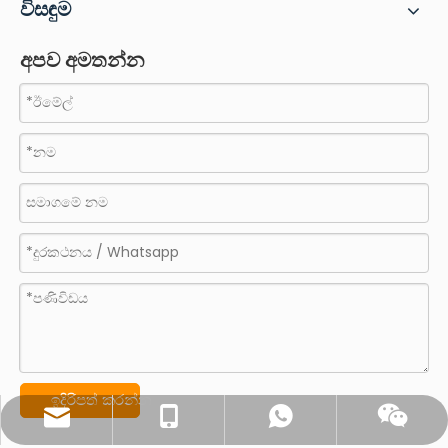
විසඳුම
අපව අමතන්න
ඉදිරිපත් කරන්න
sales@pestopack.com
0086- 18151995436
WhatsApp
Wechat