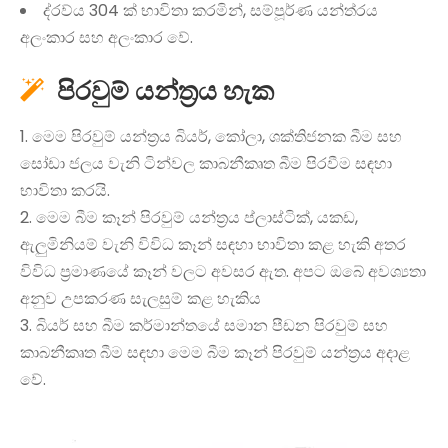
ද්රව්ය 304 ක් භාවිතා කරමින්, සම්පූර්ණ යන්ත්රය
අලංකාර සහ අලංකාර වේ.
පිරවුම් යන්ත්‍රය හැක

1. මෙම පිරවුම් යන්ත්‍රය බියර්, කෝලා, ශක්තිජනක බීම සහ
සෝඩා ජලය වැනි ටින්වල කාබනීකෘත බීම පිරවීම සඳහා
භාවිතා කරයි.
2. මෙම බීම කෑන් පිරවුම් යන්ත්‍රය ප්ලාස්ටික්, යකඩ,
ඇලුමිනියම් වැනි විවිධ කෑන් සඳහා භාවිතා කළ හැකි අතර
විවිධ ප්‍රමාණයේ කෑන් වලට අවසර ඇත. අපට ඔබේ අවශ්‍යතා
අනුව උපකරණ සැලසුම් කළ හැකිය
3. බියර් සහ බීම කර්මාන්තයේ සමාන පීඩන පිරවුම් සහ
කාබනීකෘත බීම සඳහා මෙම බීම කෑන් පිරවුම් යන්ත්‍රය අදාළ
වේ.