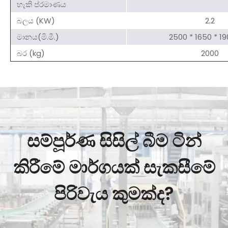
හැකි ප්රමාණය
බලය (KW)
2.2
මානය(මි.මී.)
2500 * 1650 * 190
බර (kg)
2000
සම්පූර්ණ සිසිල් බීම ටින්
කිරීමේ මාර්ගයක් සැකසීමේ
පිරිවැය කුමක්ද?