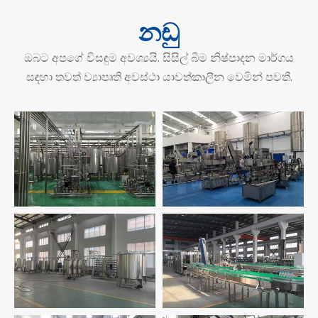
නඩු
ඔබට අපගේ විසඳුම අවශ්‍යයි. සිසිල් බීම නිෂ්පාදන මාර්ගය
සඳහා තවත් ව්‍යාපෘති අවස්ථා යාවත්කාලීන වෙමින් පවතී.