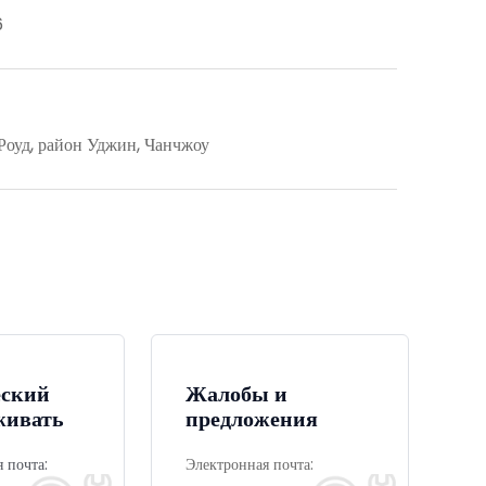
6
оуд, район Уджин, Чанчжоу
еский
Жалобы и
живать
предложения
 почта:
Электронная почта: