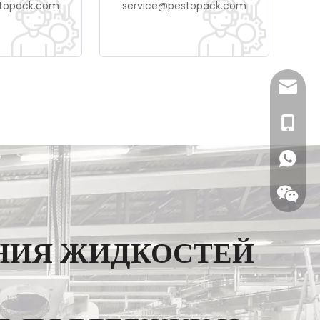
topack.com
service@pestopack.com
sales@
0086- 1
НИЯ ЖИДКОСТЕЙ