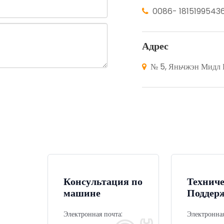
0086- 1815199543

Адрес
№ 5, Яньчжэн Мидл Р

 рассмотрение
Консультация по
Технич
машине
Поддер
Электронная почта:
Электронная