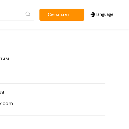
Связаться с
нами
ьным
та
k.com