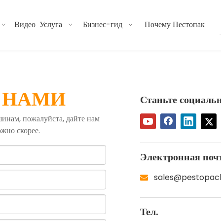
Видео
Услуга
Бизнес-гид
Почему Пестопак
 НАМИ
Станьте социал
инам, пожалуйста, дайте нам
ожно скорее.
Электронная поч
sales@pestopac

Тел.