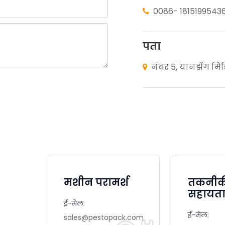
0086- 1815199543

पता
नंबर 5, यानझेंग मिड

मशीन परामर्श
तकनी
सहायत
ई-मेल:
ई-मेल:
sales@pestopack.com