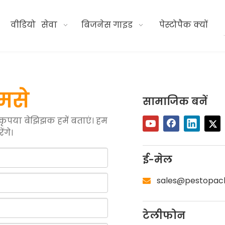
वीडियो
सेवा
बिजनेस गाइड
पेस्टोपैक क्यों
मसे
सामाजिक बनें
तो कृपया बेझिझक हमें बताएं। हम
ंगे।
ई-मेल
sales@pestopac

टेलीफोन