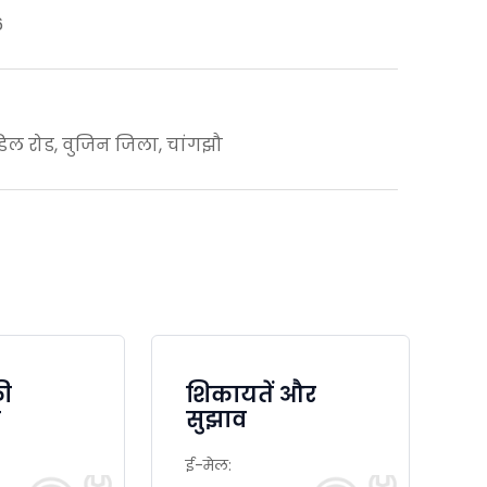
6
िल रोड, वुजिन जिला, चांगझौ
की
शिकायतें और
ा
सुझाव
ई-मेल: