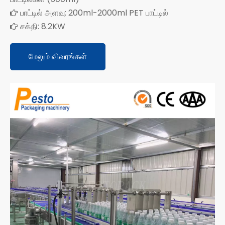
பாட்டில் அளவு: 200ml-2000ml PET பாட்டில்

சக்தி: 8.2KW

மேலும் விவரங்கள்