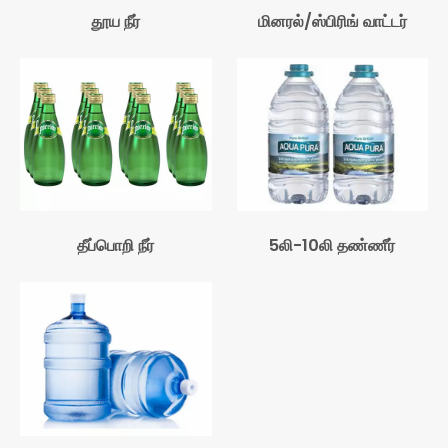
தூய நீர்
மினரல்/ஸ்பிரிங் வாட்டர்
தீப்பொறி நீர்
5லி-10லி தண்ணீர்