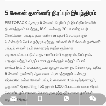
5 கேலன் தண்ணீர் நிரப்பும் இயந்திரம்
PESTOPACK ஆனது 5 கேலன் நீர் நிரப்பும் இயந்திரங்களில்
நிபுணத்துவம் பெற்றது, 18.9L அல்லது 20L போன்ற பெரிய
அளவிலான பாட்டில் தண்ணீரை உற்பத்தி செய்வதற்கும்
பேக்கேஜிங் செய்வதற்கும் ஏற்றது. எங்களின் 5 கேலன் தண்ணீர்
பாட்டில் லைன் உயர் சுகாதாரத் தரங்களுக்காக
வடிவமைக்கப்பட்டுள்ளது, தானியங்கி கழுவுதல், நிரப்புதல்,
மூடுதல் மற்றும் விருப்பமான துலக்குதல் மற்றும் பீப்பாய்
கண்டறிதல் அமைப்புகளுடன் முழுமையானது. நீங்கள் ஒரு புதிய
5 கேலன் தண்ணீர் ஆலையை அமைத்தாலும் அல்லது
ஏற்கனவே உள்ள கேலன் பாட்டில் லைனை மேம்படுத்தினாலும்,
ஒரு மணி நேரத்திற்கு 150 முதல் 1,200 பீப்பாய்கள் வரை திறன்
கொண்ட நம்பகமான, செலவு குறைந்த தீர்வுகளை நாங்கள்
வழங்குகிறோம்.
sales@pestopack.com
0086- 18151995436
வாட்ஸ்அப்
வெச்சாட்