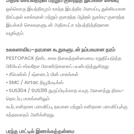
அதிக செயல்திறன் மற்றும் குறைந்த இயக்கச் செலவு
ஒவ்வொரு இயந்திரமும் உகந்த இயந்திர அமைப்பு, துல்லியமான
நிரப்புதல் வால்வுகள் மற்றும் குறைந்த ஆற்றல் நுகர்வு-குறைந்த
இயக்கச் செலவுகளுடன் அதிகபட்ச உற்பத்தித்திறனை
வழங்கும்.
உலகளாவிய-தரமான கூறுகளுடன் நம்பகமான தரம்
PESTOPACK நீண்ட கால நிலைத்தன்மையை உறுதிப்படுத்த
பிரீமியம் சர்வதேச பிராண்டுகளைப் பயன்படுத்துகிறது:
• சீமென்ஸ் / ஷ்னைடர் மின் பாகங்கள்
• SMC / Airtac நியூமேடிக்ஸ்
• SUS304 / SUS316 துருப்பிடிக்காத எஃகு அனைத்து திரவ-
தொடர்பு பாகங்களிலும்
உயர், எளிதான பராமரிப்பு, தரமான மற்றும் எளிதான பராமரிப்புக்கு
உத்தரவாதம் அளிக்கிறது.
பரந்த பாட்டில் இணக்கத்தன்மை