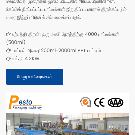
வெவ்வேறு முறைகள் மூலம் பாட்டிலில் நிரப்பப்படுகின்றன.
கேப்பிங் நிரப்பப்பட்ட பாட்டில்கள் இறுதிப் பயனரால் திறக்கப்படும்
வரை இந்தப் பிரிவில் சீல் வைக்கப்படும்.
உற்பத்தி திறன்: ஒரு மணி நேரத்திற்கு 4000 பாட்டில்கள்

(500ml)
பாட்டில் அளவு: 200ml-2000ml PET பாட்டில்

சக்தி: 4.3KW

மேலும் விவரங்கள்