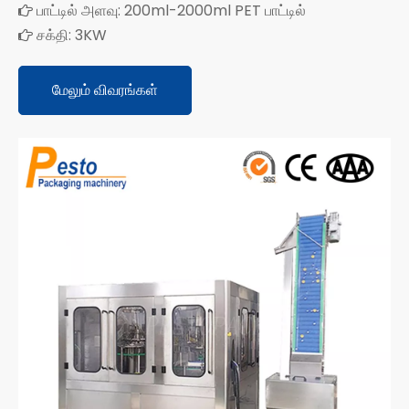
பாட்டில் அளவு: 200ml-2000ml PET பாட்டில்

சக்தி: 3KW

மேலும் விவரங்கள்