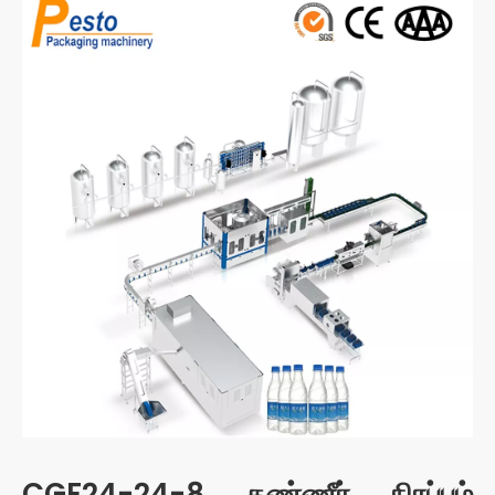
CGF24-24-8 தண்ணீர் நிரப்பும்