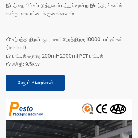
இடத்தை மிச்சப்படுத்தலாம் மற்றும் மூன்று இயந்திரங்களில்
காற்று மாசுபாட்டைக் குறைக்கலாம்.
உற்பத்தி திறன்: ஒரு மணி நேரத்திற்கு 18000 பாட்டில்கள்

(500ml)
பாட்டில் அளவு: 200ml-2000ml PET பாட்டில்

சக்தி: 9.5KW

மேலும் விவரங்கள்