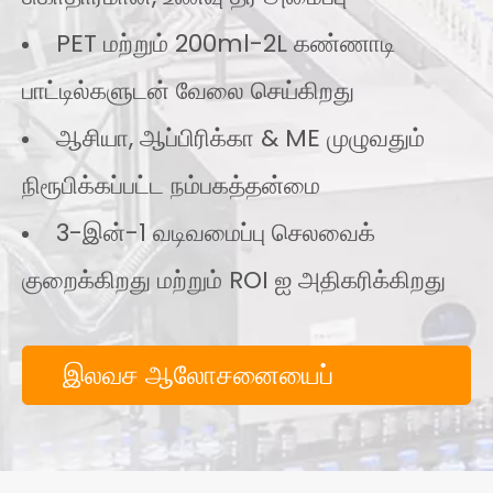
PET மற்றும் 200ml-2L கண்ணாடி
பாட்டில்களுடன் வேலை செய்கிறது
ஆசியா, ஆப்பிரிக்கா & ME முழுவதும்
நிரூபிக்கப்பட்ட நம்பகத்தன்மை
3-இன்-1 வடிவமைப்பு செலவைக்
குறைக்கிறது மற்றும் ROI ஐ அதிகரிக்கிறது
இலவச ஆலோசனையைப்
பெறுங்கள்