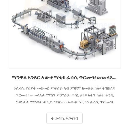
ማንዋል ኣንጻር ኣውቶማቲክ ፈሳሲ ጥርሙዝ መመላእታ ማሽናት፡ ኣየናይ እዩ ዝበለጸ ንዓኻ?
ንፈሳሲ ፍርያት መስመር ምፍራይ ኣብ ምቛም ክመጽእ ከሎ፡ ትኽክለኛ
ጥርሙዝ መመላእታ ማሽን ምምራጽ ወሳኒ እዩ። እተን ክልተ ቀንዲ
ዓይነታት ማሽናት ብኢድ ዝሰርሓን ኣውቶማቲክን ፈሳሲ ጥርሙዝ
ዝመልኣ ማሽናት እየን። ነፍሲ ወከፎም ብልጫታቶምን ጉድለታቶምን
ስለዘለዎም ንዝተፈላለዩ ዓይነት ዝምችኡ ይገብሮም
ተወሳኺ ኣንብብ