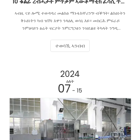
10 ቁልፊ ረብሓታት ምጥቃም ኣውቶማቲክ ፈሳሲ ጥርሙዝ ምምላእ ማሽናት
ኣብዚ ናይ ሎሚ ተወዳዳሪ መልክዕ ማኑፋክቸሪንግ፡ ብቕዓት፡ ልክዕነትን
ቅኑዕነትን ካብ ዝኾነ እዋን ንላዕሊ ወሳኒ እዩ። መስርሕ ምፍራይ
ንምዕባይን ፅሬት ፍርያት ንምርግጋፅን ንዝደልዩ ትካላት ንግዲ
ኣውቶማቲክ ፈሳሲ ጥርሙዝ መመላእታ ማሽን ኣዝዩ ኣገዳሲ እዩ።
ፈሳሲ መመላእታ ማሽን ኣፍራዪ ትኹን ወይ ንመሸጣ ፈሳሲ መመላእታ
ተወሳኺ ኣንብብ
ማሽን ትደሊ፡ ረብሓታት ናይዘን ማሽናት ምርዳእ ኣብ ውሳነኻ ዓቢ
ጽልዋ ክህልዎ ይኽእል። ኣብ ታሕቲ ዓሰርተ ቁልፊ ረብሓታት
ኣውቶማቲክ ፈሳሲ ጥርሙዝ ምምላእ ማሽናት ምጥቃም ኣሎ።
2024
ዕለት
07
- 15