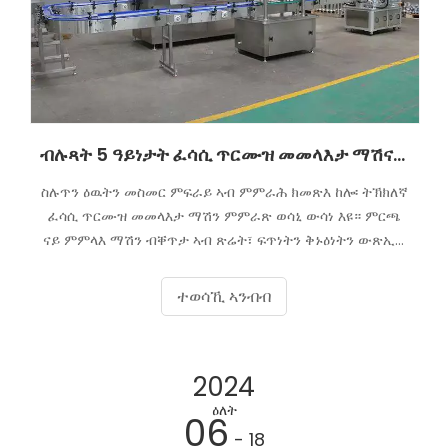
ብሉጻት 5 ዓይነታት ፈሳሲ ጥርሙዝ መመላእታ ማሽናትን ኣጠቓቕምኦምን።
ስሉጥን ዕዉትን መስመር ምፍራይ ኣብ ምምራሕ ክመጽእ ከሎ፡ ትኽክለኛ
ፈሳሲ ጥርሙዝ መመላእታ ማሽን ምምራጽ ወሳኒ ውሳነ እዩ። ምርጫ
ናይ ምምላእ ማሽን ብቐጥታ ኣብ ጽሬት፣ ፍጥነትን ቅኑዕነትን ውጽኢት
ፍርያትካ ይጸልዎ፣ እዚ ድማ ብግዲኡ ንዕግበትን መኽሰብን ዓማዊል
ይጸልዎ። ዝተፈላለዩ ዓይነታት ፈሳሲ ጥርሙዝ መመላእታ ማሽናት
ተወሳኺ ኣንብብ
ዝተፈላለየ ምልክዕነት ፍርያት፣ መጠንን ደረጃ ምፍራይን ንምሕላው
ዝተዳለዉ ኮይኖም፣ ንፍሉይ ድሌታት ዝተፈላለዩ ኢንዱስትሪታት
ዘማልኡ እዮም።
2024
ዕለት
06
- 18