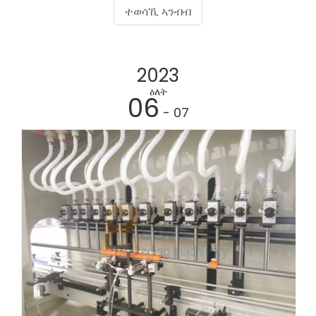
ምፍራይ ዘለዎ ቀንዲ ተራ ዝድህስስ እዩ።
ተወሳኺ ኣንብብ
2023
ዕለት
06
- 07