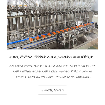
ፈሳሲ ምምላእ ማሽናት ኣብ ኢንዱስትሪ መመላኽዒታት
ኢንዱስትሪ መመላኽዒታት ኩሉ ልዑል ደረጃታት ጽሬት፣ ቅኑዕነትን ስነ-
ጽባቐን ዘማልኡ ፍርያት ጽባቐን ርእሰ-ሓልዮትን ምቕራብ እዩ። ነዚ
ንምዕዋት ልክዕን ስሉጥን መስርሕ ምፍራይ ኣገዳሲ እዩ። ፈሳሲ
መመላእታ ማሽናት ከም ሎሽን፡ ክሬም፡ ሴረምን ሽቶን ዝኣመሰሉ
ፍርያት ኣብ መትሓዚኦም ብትኽክልን ብቐጻልነትን ከም ዝምላእ
ተወሳኺ ኣንብብ
ብምርግጋጽ ኣብ ኢንዱስትሪ መመላኽዒታት ዓቢ ተራ ይጻወታ። ኣብዚ
ጽሑፍ እዚ፡ ፈሳሲ መመላእታ ማሽን ኣብ ምፍራይ መመላኽዒታት ዘለዎ