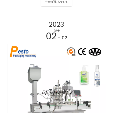
ተወሳኺ ኣንብብ
2023
ዕለት
02
- 02