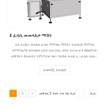
E ፈሳሲ መመላእታ ማሽን
እቲ ደረጃኡ ዝሓለወ ፈሳሲ ምምላእ ማሽንና ንመስርሕ ምምላእ
ንምምሕያሽ ዝተዳለወ ኮይኑ፡ ኣብ ነፍሲ ወከፍ ጥርሙዝ ትኽክለኛነት፡
ብቕዓትን ቅኑዕነትን ንምርግጋጽ እዩ። ንእሽቶ ቡቲክ ኢ-ፈሳሲ ኣፍራዪ
ትኹን ወይ ናይ ኢንዱስትሪ ዓቢ ትካል፡ ኢ-ፈሳሲ መመላእታ ማሽንና
ንፍርያትኩም ሰውራ ከምጽእ እዩ።
ተወሳኺ ኣንብብ
1
2
»
ጠቕላላ 2 ገጻት ናብ ገጽ ኪድ
ኪድ