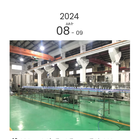
2024
ዕለት
08
- 09