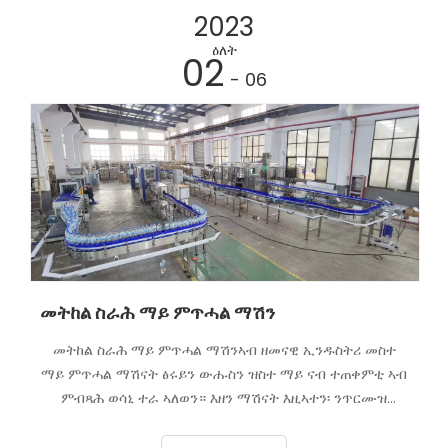
ወሳኒ ተራ ዕምቆት ብምእታው፡ ጽሬትን ቅኑዕነትን ፍርያት ንምዕቃብ
2023
ብኸመይ ኣበርክቶ ከም ዝገብሩ ክንምርምር ኢና።
ዕለት
02
- 06
መትከል ስራሕ ማይ ምጥሓል ማሽን
መትከል ስራሕ ማይ ምጥሓል ማሽንኣብ ዘመናዊ ኢንዱስትሪ መስተ
ማይ ምጥሓል ማሽናት ፅሩይን ውሑስን ዝስተ ማይ ናብ ተጠቀምቲ ኣብ
ምብጻሕ ወሳኒ ተራ ኣለወን። እዘን ማሽናት እዚኣተን፡ ንጥርሙዝ
ብብቕዓት ናይ ምጽራይ፡ ምምላእ፡ ምሽፋንን ምልክት ምግባርን
ብትኽክል ሓላፍነት ኣለወን። ምርዳእ