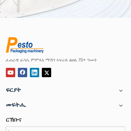
ፈጠራዊ ፈሳሲ ምምላእ ማሽን ኣፍራዪ ልዕሊ 15+ ዓመት
ፍርያት
መፍትሒ
ርኸቡና