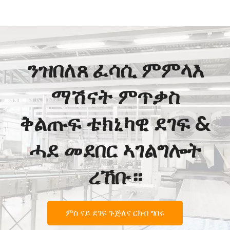
ንዝበለጸ ፈሳሲ ምምላእ
ማሽናት ምጥቃስ
ቅልጡፍ ቴክኒካዊ ደገፍ &
ሓደ መደበር ኣገልግሎት
ረኸቡ።
ምስ ናይ ደገፍ ጉጅለና ርክብ ግበሩ