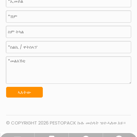
ኣእትው
© COPYRIGHT
2026
PESTOPACK ኩሉ መሰላት ዝተሓለወ እዩ።