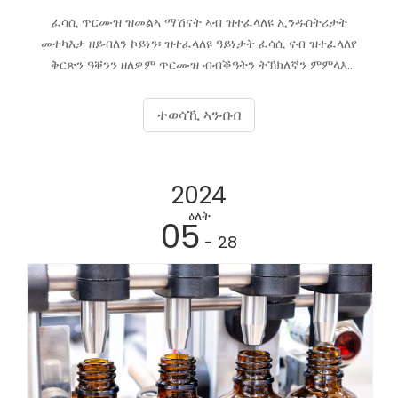
ፈሳሲ ጥርሙዝ ዝመልኣ ማሽናት ኣብ ዝተፈላለዩ ኢንዱስትሪታት
መተካእታ ዘይብለን ኮይነን፡ ዝተፈላለዩ ዓይነታት ፈሳሲ ናብ ዝተፈላለየ
ቅርጽን ዓቐንን ዘለዎም ጥርሙዝ ብብቕዓትን ትኽክለኛን ምምላእ
የረጋግጻ። እዞም ማሽናት እዚኦም ክሬም መመላእታ ማሽን፣ ማይ
ዝመልእ ማሽን፣ ዘይቲ ዝመልእ ማሽንን ሶስ መመላእታ ማሽንን ሓዊሱ
ተወሳኺ ኣንብብ
ብቕዓት ምፍራይ ንምዕቃብ ይሕግዙ። ይኹን እምበር ስርሒታት ክዕንቅፉ
ዝኽእሉ ጉዳያት ከጋጥሞም ይኽእል እዩ። እዚ ጽሑፍ እዚ ንልሙዳት
ጉዳያት ዝገልጽን ፈሳሲ መመላእታ ማሽናትካ ብዘይ ገለ ጸገም ንኽሰርሓ
2024
መፍትሒታት ዝህብን እዩ።
ዕለት
05
- 28