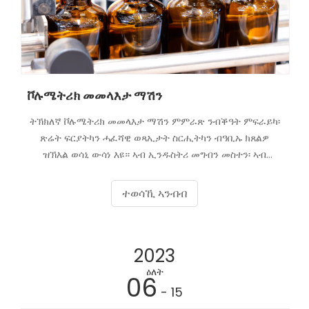
ቮሉሜትሪክ መመላእታ ማሽን
ትኽክለኛ ቮሉሜትሪክ መመላእታ ማሽን ምምራጽ ንብቕዓት ምፍራይካ፡
ጽሬት ፍርያትካን ሓፈሻዊ ወጻኢታት ስርሒትካን ብዓቢኡ ክጸልዎ
ዝኽእል ወሳኒ ውሳነ እዩ። ኣብ ኢንዱስትሪ መግብን መስተን፡ ኣብ
መድሃኒታት፡ መመላኽዒታት ወይ ኬሚካላት ትኹን፡ ቅኑዕ መመላእታ
ማሽን ንፍርያትካ ቅኑዕ፡ ቅኑዕን ስሉጥን ምምላእ የረጋግጽ። እዚ ሰፊሕ
ተወሳኺ ኣንብብ
መምርሒ እዚ፡ ኣብ ግምት ከተእትዎም ዘለካ ኣገደስቲ ረቛሒታት፡
ዓይነታት ማሽናት፡ ደረጃታት ዋጋታትን ብግቡእ ዝተሰነየ ውሳነ
ንኽትወስድ ዝሕግዙኻ ምኽርታትን ክመርሓካ እዩ። ውስብስብነት ናይ
2023
ቮሉሜትሪክ ምምላእ ማሽናት ብምርዳእ፡ ንፍሉይ ድሌታትካ ዘማልእን
ንዕብየትን ዓወትን ቢዝነስካ ዝድግፍን መፍትሒ ክትመርጽ ትኽእል።
ዕለት
06
- 15