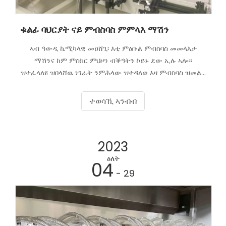
ቁልፊ ባህርያት ናይ ምብስባስ ምምላእ ማሽን
ኣብ ዓውዲ ኬሚካላዊ መዐሸጊ፡ እቲ ምዕቡል ምብስባስ መመላእታ
ማሽንና ከም ምስክር ምህዞን ብቕዓትን ኮይኑ ደው ኢሉ ኣሎ።
ዝተፈላለዩ ዝበላሸዉ ነገራት ንምሕላው ዝተዳለወ እዛ ምብስባስ ዝመልኣ
መመላእታ ማሽን፡ ገለ ፍልይቲ ዝገብሩዋ ወሰንቲ ባህርያት ዘጠቓለለት
እያ።
ተወሳኺ ኣንብብ
2023
ዕለት
04
- 29