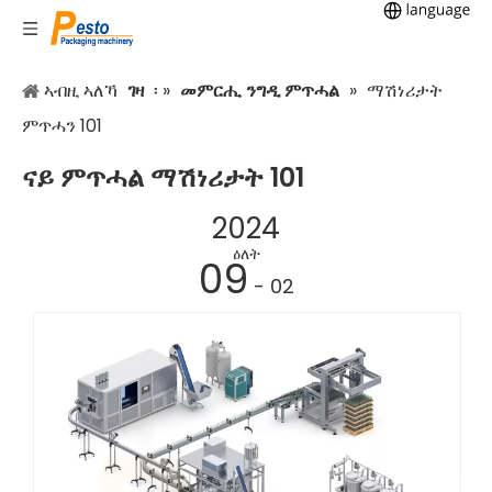
ኣብዚ ኣለኻ
ገዛ
፡ »
መምርሒ ንግዲ ምጥሓል
»
ማሽነሪታት
ምጥሓን 101
ናይ ምጥሓል ማሽነሪታት 101
2024
ዕለት
09
- 02