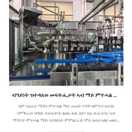
ብዓይነት ዝተዳለወ መፍትሒታት ኣብ ማይ ምጥሓል ማሽናት
ከም ኣፍራዪ ማሽን ምጥሓል ማይ መጠን፡ ንዓኻ ዝምጥን ፍታሕ
ንምቕራብ ዝግበር ተወፋይነት ልዕሊ ኩሉ እዩ። እዚ ጽሑፍ’ዚ፡ ኣብ
ማሽናት ምጥሓል ማይ፡ ኣገዳስነት ምምዕርራይ፡ ምስ ዝተፈላለዩ ጠለባት
ተኽሊ ብኸመይ ከም ዝሰማማዕ፡ ከምኡ’ውን ኣብ ምዕባይ ብቕዓት