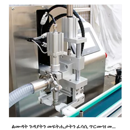
ልሙዳት ጉዳያትን መፍትሒታትን ፈሳሲ ጥርሙዝ መመላእታ ማሽናት