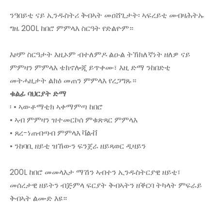
ንዓበይቲ ናይ ኢንዱስትሪ ቅብኣት መዐሸጊታት፡ ኣፍረይቲ መብዛሕትኡ
ግዜ 200L ከበሮ ምምላእ ስርዓት የድልዮም።
እዞም ስርዓታት እዚኦም ብተለምዶ ልዑል ትኽክለኛነት ዘለዎ ናይ
ምምዛን ምምላእ ቴክኖሎጂ ይጥቀሙ፣ እዚ ድማ ንከበድቲ
መትሓዚታት ልክዕ መጠን ምምላእ የረጋግጹ።
ቁልፊ ባህርያት ድማ
፡ • ኣውቶማቲክ ኣቀማምጣ ከበሮ
• ኣብ ምምዛን ዝተመርኮሰ ምቁጽጻር ምምላእ
• ጸረ-ነጠብጣብ ምምላእ ቫልቭ
• ንከባቢ ዘይቲ ዝኸውን ፍንጀራ ዘይጻወር ዲዛይን
200L ከበሮ መመላእታ ማሽን ኣብተን ኢንዱስትርያዊ ዘይቲ፣
መሰረታዊ ዘይትን ብጅምላ ፍርያት ቅብኣትን ዘቕርባ ትካላት ምፍራይ
ቅብኣት ልሙድ እዩ።