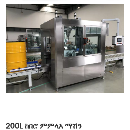
200L ከበሮ ምምላእ ማሽን