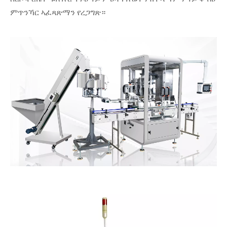
ምጥንኻር ኣፈጻጽማን የረጋግጽ።