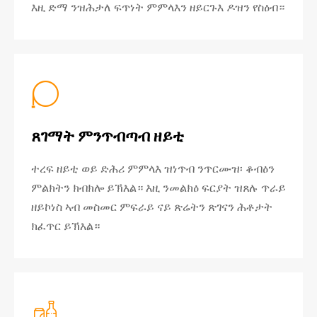
እዚ ድማ ንዝሕታለ ፍጥነት ምምላእን ዘይርጉእ ዶዝን የስዕብ።

ጸገማት ምንጥብጣብ ዘይቲ
ተረፍ ዘይቲ ወይ ድሕሪ ምምላእ ዝነጥብ ንጥርሙዝ፡ ቆብዕን
ምልክትን ክብክሎ ይኽእል። እዚ ንመልክዕ ፍርያት ዝጸሉ ጥራይ
ዘይኮነስ ኣብ መስመር ምፍራይ ናይ ጽሬትን ጽገናን ሕቶታት
ክፈጥር ይኽእል።
