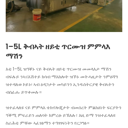
1–5L ቅብኣት ዘይቲ ጥርሙዝ ምምላእ
ማሽን
እቲ 1–5L ዝዓቐኑ ናይ ቅብኣት ዘይቲ ጥርሙዝ መመላእታ ማሽን
ብፍሉይ ንኣናእሽተይ ክሳብ ማእከሎት ዝኾኑ መትሓዚታት ንምዕሻግ
ዝተዳለወ ኮይኑ፡ ኣብ ዕዳጋታት መካይንን ኢንዱስትርያዊ ቅብኣትን
ብሰፊሑ ይጥቀመሉ።
ዝተፈላለዩ ናይ ምምላእ ቴክኖሎጂታት ብመሰረት ምልክዕነት ፍርያትን
ዓቕሚ ምፍራይን ጠለባት ክምረፁ ይኽእሉ፣ እዚ ድማ ንዝተፈላለዩ
ስራሕቲ ምቹው ኣፈፃፅማን ተዓፃፃፍነትን የረጋግፅ።