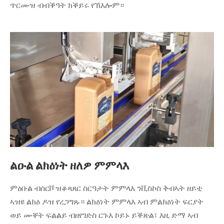
ጥርሙዝ ብብቕዓት ክቕይሩ የኽእሎም።
ልዑል ልክዕነት ዘለዎ ምምላእ
ምዕቡል ብሰርቮ ዝቆጻጸር ስርዓታት ምምላእ ንቪስኮስ ቅብኣት ዘይቲ
ኣዝዩ ልክዕ ዶዝ የረጋግጹ። ልክዕነት ምምላእ ኣብ ምልክዕነት ፍርያት
ወይ ሙቐት ፍልልይ ብዘየገድስ ርጉእ ኮይኑ ይቕጽል፣ እዚ ድማ ኣብ