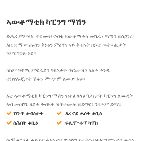
ኣውቶማቲክ ካፒንግ ማሽን
ድሕሪ ምምላእ፡ ጥርሙዝ ናብቲ ኣውቶማቲክ መሸፈኒ ማሽን ይሰጋገሩ፡
እዚ ድማ ውሑስን ቅኑዕን ምዕሻግ ናይ ቅብኣት ዘይቲ መትሓዚታት
ንምርግጋጽ እዩ።
ከከም ዓቕሚ ምፍራይን ዓይነታት ጥርሙዝን ክልተ ቀንዲ
ቴክኖሎጂታት ሽፋን ምጥቃም ልሙድ እዩ።
እቲ ኣውቶማቲክ ካፒንግ ማሽን ዝተፈላለዩ ዓይነታት ካፒንግ ልሙዳት
ኣብ መዐሸጊ ዘይቲ ቅብኣት ዝጥቀሙሉ ይድግፍ፣ ንሳቶም ድማ፤
ሽጉጥ ቆብዕታት
ጸረ ናይ ሓሶት ቆቢዕ


ስሕበት ቆቢዕ
ፍሊፕ-ቶፕ ካፕስ


ሰርቮ ቶርኬት ቁጽጽር ቅኑዕ ናይ ምዕሻግ ጽሬትን ዘተኣማምን ናይ ቆብዕ