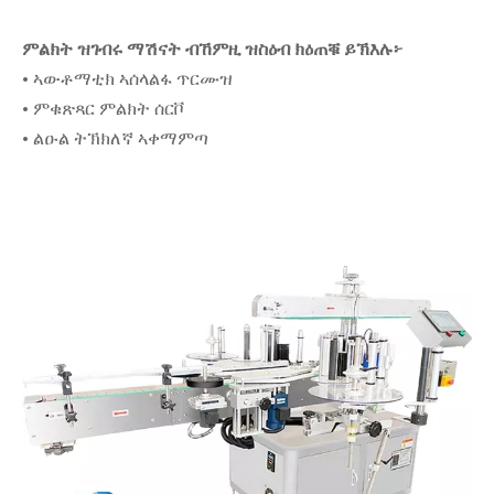
ምልክት ዝገብሩ ማሽናት ብኸምዚ ዝስዕብ ክዕጠቑ ይኽእሉ፦
• ኣውቶማቲክ ኣሰላልፋ ጥርሙዝ
• ምቁጽጻር ምልክት ሰርቮ
• ልዑል ትኽክለኛ ኣቀማምጣ