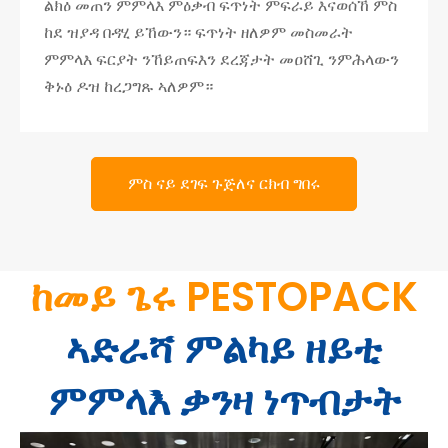
ልክዕ መጠን ምምላእ ምዕቃብ ፍጥነት ምፍራይ እናወሰኸ ምስ
ከደ ዝያዳ በዳሂ ይኸውን። ፍጥነት ዘለዎም መስመራት
ምምላእ ፍርያት ንኸይጠፍእን ደረጃታት መዐሸጊ ንምሕላውን
ቅኑዕ ዶዝ ከረጋግጹ ኣለዎም።
ምስ ናይ ደገፍ ጉጅለና ርክብ ግበሩ
ከመይ ጌሩ PESTOPACK
ኣድራሻ ምልካይ ዘይቲ
ምምላእ ቃንዛ ነጥብታት