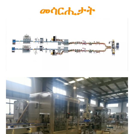
መሳርሒታት