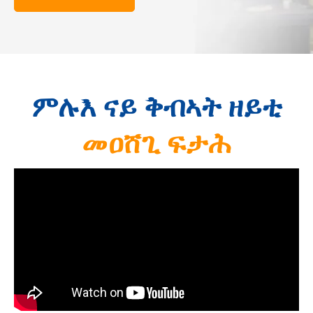
ምሉእ ናይ ቅብኣት ዘይቲ
መዐሸጊ ፍታሕ