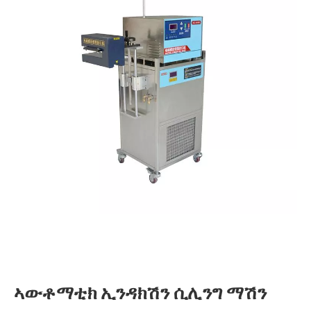
ኣውቶማቲክ ኢንዳክሽን ሲሊንግ ማሽን