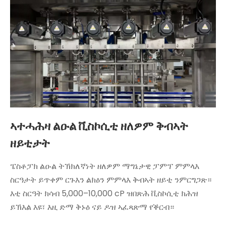
ኣተሓሕዛ ልዑል ቪስኮሲቲ ዘለዎም ቅብኣት
ዘይቲታት
ፔስቶፓክ ልዑል ትኽክለኛነት ዘለዎም ማግኔታዊ ፓምፕ ምምላእ
ስርዓታት ይጥቀም ርጉእን ልክዕን ምምላእ ቅብኣት ዘይቲ ንምርግጋጽ።
እቲ ስርዓት ክሳብ 5,000–10,000 cP ዝበጽሕ ቪስኮሲቲ ክሕዝ
ይኽእል እዩ፣ እዚ ድማ ቅኑዕ ናይ ዶዝ ኣፈጻጽማ የቕርብ።