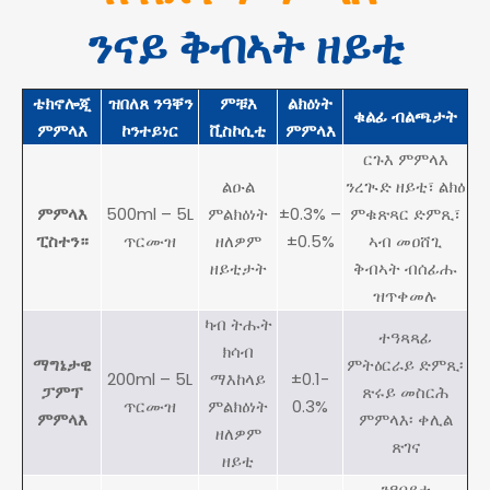
ንናይ ቅብኣት ዘይቲ
ቴክኖሎጂ
ዝበለጸ ንዓቐን
ምቹእ
ልክዕነት
ቁልፊ ብልጫታት
ምምላእ
ኮንተይነር
ቪስኮሲቲ
ምምላእ
ርጉእ ምምላእ
ልዑል
ንረጒድ ዘይቲ፣ ልክዕ
ምምላእ
500ml – 5L
ምልክዕነት
±0.3% –
ምቁጽጻር ድምጺ፣
ፒስተን።
ጥርሙዝ
ዘለዎም
±0.5%
ኣብ መዐሸጊ
ዘይቲታት
ቅብኣት ብሰፊሑ
ዝጥቀመሉ
ካብ ትሑት
ተዓጻጻፊ
ክሳብ
ማግኔታዊ
ምትዕርራይ ድምጺ፡
200ml – 5L
ማእከላይ
±0.1-
ፓምፕ
ጽሩይ መስርሕ
ጥርሙዝ
ምልክዕነት
0.3%
ምምላእ
ምምላእ፡ ቀሊል
ዘለዎም
ጽገና
ዘይቲ
ንዓበይቲ