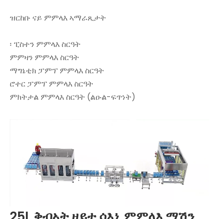
ዝርከቡ ናይ ምምላእ ኣማራጺታት
፡ ፒስተን ምምላእ ስርዓት
ምምዛን ምምላእ ስርዓት
ማግኔቲክ ፓምፕ ምምላእ ስርዓት
ሮተር ፓምፕ ምምላእ ስርዓት
ምክትታል ምምላእ ስርዓት (ልዑል-ፍጥነት)
25L ቅብኣት ዘይቲ ሳእኒ ምምላእ ማሽን