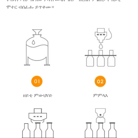
ሞተር ብሰፊሑ ይጥቀሙ።
ዘይቲ ምውህሃድ
ምምላእ