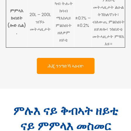
ካብ ትሑት
መትሓዚታት ልዑል
ምምላእ
ክሳብ
20L – 200L
ትኽክለኛነት፣
ክብደት
ማእከላይ
±0.1% –
ዝኾኑ
ብለውጢ ምልክዕነት
(ሎድ ሴል)
ምልክዕነት
±0.2%
መትሓዚታት
ዘይጽሎ፣ ንከበድቲ
.
ዘለዎም
መትሓዚታት ምቹእ
ዘይቲ
እዩ።
ሕጂ ንንግድኻ ኣዕብዮ
ምሉእ ናይ ቅብኣት ዘይቲ
ናይ ምምላእ መስመር