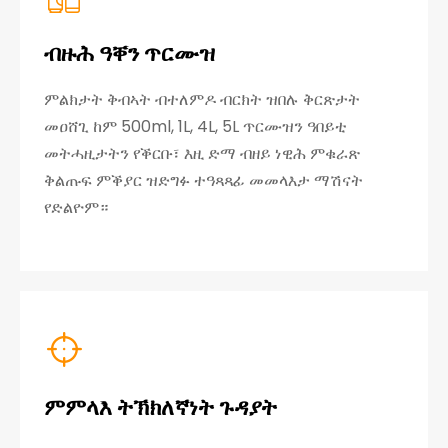
ብዙሕ ዓቐን ጥርሙዝ
ምልክታት ቅብኣት ብተለምዶ ብርክት ዝበሉ ቅርጽታት
መዐሸጊ ከም 500ml, 1L, 4L, 5L ጥርሙዝን ዓበይቲ
መትሓዚታትን የቕርቡ፣ እዚ ድማ ብዘይ ነዊሕ ምቁራጽ
ቅልጡፍ ምቕያር ዝድግፉ ተዓጻጻፊ መመላእታ ማሽናት
የድልዮም።

ምምላእ ትኽክለኛነት ጉዳያት