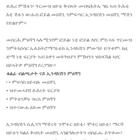
ድሕሪ ምሽፋን፡ ጥርሙዝ ዘይቲ ቅብኣት መብዛሕትኡ ግዜ ኣብ ትሕቲ
እቲ ሽፋን ውሑስ ፎይል መዕሸጊ ንምፍጣር ኢንዳክሽን መዕሸጊ ማሽን
የድልዮም።
መስርሕ ምዕሻግ ኣሉሚንየም ፎይል፡ ነቲ ፎይል ላየር ምስ ኣፍ ጥርሙዝ
ንምትእስሳር ኤሌክትሮማግኔቲክ ኢንዳክሽን ምውዓይ ይጥቀም፡ እዚ
ድማ ነቲ ፍርያት ኣብ እዋን መጓዓዝያን ምኽዛንን ዝከላኸል ኣየር
ዘይኣትዎ ምዕሻግ የረጋግጽ።
ቁልፊ ብልጫታት ናይ ኢንዳክሽን ምዕሻግ
፡ • ምፍሳስ ዘይብሉ መዐሸጊ
• ዝተመሓየሸ ድሕነት ፍርያት
• ምትዕንቓፍ ዝረአ ምዕሻግ
• ዝተናውሐ ዕድመ ምዕሻግ
ኢንዳክሽን ሲሊንግ ማሽናት ንሞተር ዘይቲ፣ ሞተር ዘይቲ፣ ማርሻ
ዘይቲን ካልእ ቅብኣት መዐሸጊ ኣገልግሎታትን ብሰፊሑ ይጥቀሙ፣