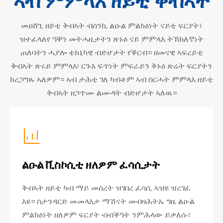
ኣብ ምምላእ ዘይቲ ቅብኣት
መዐሸጊ ዘይቲ ቅብኣት ብሰንኪ ልዑል ምልክዕነት ናይቲ ፍርያት፣
ዝተፈላለየ ዓቐን መትሓዚታትን ጽኑዕ ናይ ምምላእ ትኽክለኛነት
ጠለባትን ሓያሎ ቴክኒካዊ ብድሆታት የቕርብ። ዘመናዊ ኣፍረይቲ
ቅብኣት ጽሩይ ምምላእ፡ ርጉእ ፍጥነት ምፍራይን ቅኑዕ ጽሬት ፍርያትን
ከረጋግጹ ኣለዎም። ኣብ ታሕቲ ገለ ካብቶም ኣብ ስርሓት ምምላእ ዘይቲ
ቅብኣት ዘጋጥሙ ልሙዳት ብድሆታት ኣለዉ።

ልዑል ቪስኮሲቲ ዘለዎም ፈሳሲታት
ቅብኣት ዘይቲ ካብ ማይ መሰረት ዝገበረ ፈሳሲ ኣዝዩ ዝረገፈ
እዩ። ስታንዳርድ መመላእታ ማሽናት መብዛሕትኡ ግዜ ልዑል
ምልክዕነት ዘለዎም ፍርያት ብብቕዓት ንምሕላው ይቃለሱ፣