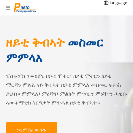
ዘይቲ ቅብኣት
መስመር
ምምላእ
ፔስቶፓክ ንመዐሸጊ ዘይቲ ሞተር፣ ዘይቲ ሞተርን ዘይቲ
ማርሻን ምሉእ ናይ ቅብኣት ዘይቲ ምምላእ መስመር ፍታሕ
ይህብ። ምምላእ፣ ምዕሻግ፣ ምልክት ምግባርን ምዕሻግን ሓዊሱ
ኣውቶማቲክ ስርዓታት ምጥሓል ዘይቲ ቅብኣት።
ነጻ ምኽሪ ውሰዱ