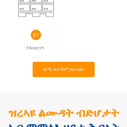
ፓለቲዚንግ
ሎሚ ሕቶኹም ስደዱልና
ዝረኣዩ ልሙዳት ብድሆታት