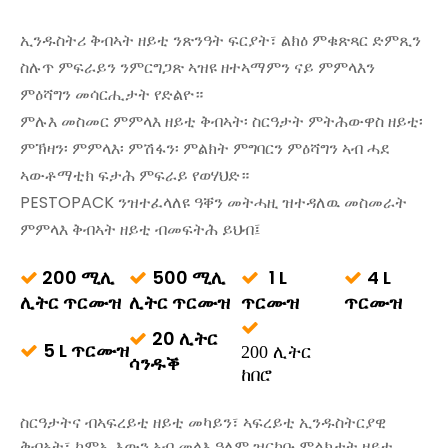
ኢንዱስትሪ ቅብኣት ዘይቲ ንጽንዓት ፍርያት፣ ልክዕ ምቁጽጻር ድምጺን
ስሉጥ ምፍራይን ንምርግጋጽ ኣዝዩ ዘተኣማምን ናይ ምምላእን
ምዕሻግን መሳርሒታት የድልዮ።
ምሉእ መስመር ምምላእ ዘይቲ ቅብኣት፡ ስርዓታት ምትሕውዋስ ዘይቲ፡
ምኽዛን፡ ምምላእ፡ ምሽፋን፡ ምልክት ምግባርን ምዕሻግን ኣብ ሓደ
ኣውቶማቲክ ፍታሕ ምፍራይ የወሃህድ።
PESTOPACK ንዝተፈላለዩ ዓቐን መትሓዚ ዝተዳለዉ መስመራት
ምምላእ ቅብኣት ዘይቲ ብመፍትሕ ይህብ፤
200 ሚሊ
500 ሚሊ
1 L
4 L




ሊትር ጥርሙዝ
ሊትር ጥርሙዝ
ጥርሙዝ
ጥርሙዝ

20 ሊትር

5 L ጥርሙዝ

200 ሊትር
ሳንዱቕ
ከበሮ
ስርዓታትና ብኣፍረይቲ ዘይቲ መካይን፣ ኣፍረይቲ ኢንዱስትርያዊ
ቅብኣት፣ ከምኡ እውን ኣብ መላእ ዓለም ዝርከቡ ምልክታት ዘይቲ