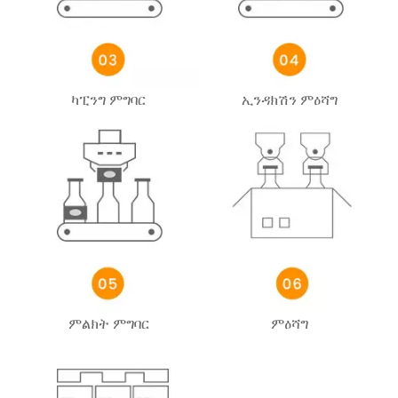
ካፒንግ ምግባር
ኢንዳክሽን ምዕሻግ
ምልክት ምግባር
ምዕሻግ