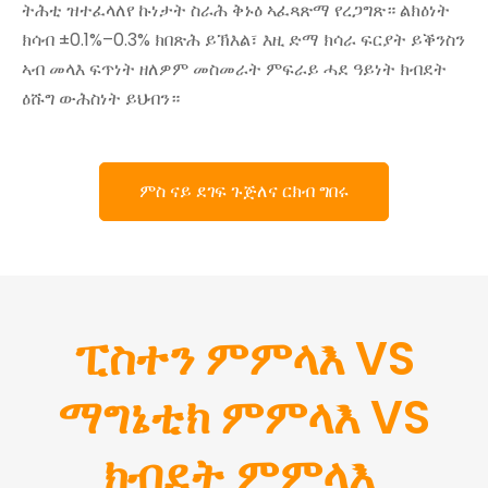
ትሕቲ ዝተፈላለየ ኩነታት ስራሕ ቅኑዕ ኣፈጻጽማ የረጋግጽ። ልክዕነት
ክሳብ ±0.1%–0.3% ክበጽሕ ይኽእል፣ እዚ ድማ ክሳራ ፍርያት ይቕንስን
ኣብ መላእ ፍጥነት ዘለዎም መስመራት ምፍራይ ሓደ ዓይነት ክብደት
ዕሹግ ውሕስነት ይህብን።
ምስ ናይ ደገፍ ጉጅለና ርክብ ግበሩ
ፒስተን ምምላእ VS
ማግኔቲክ ምምላእ VS
ክብደት ምምላእ