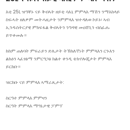
እቲ 25L ዝዓቐኑ ናይ ቅብኣት ዘይቲ ሳእኒ ምምላእ ማሽን ንማእከላይ
ስፍሓት ዘለዎም መትሓዚታት ንምምላእ ዝተዳለወ ኮይኑ፡ ኣብ
ኢንዱስትርያዊ ምክፍፋል ቅብኣትን ንግዳዊ መዐሸጊን ብሰፊሑ
ይጥቀመሉ።
ከከም ጠለባት ምፍራይን ድሌታት ትኽክለኛነት ምምላእን ርጉእን
ልክዕን ኣፈፃፅማ ንምርግጋፅ ክልተ ቀንዲ ቴክኖሎጂታት ምምላእ
ይርከቡ።
ዝርከቡ ናይ ምምላእ ኣማራጺታት:
ስርዓተ ምምላእ ምምዛን
ስርዓት ምምላእ ማግኔታዊ ፓምፕ