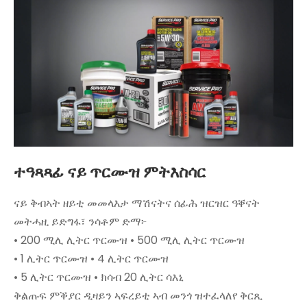
ተዓጻጻፊ ናይ ጥርሙዝ ምትእስሳር
ናይ ቅብኣት ዘይቲ መመላእታ ማሽናትና ሰፊሕ ዝርዝር ዓቐናት
መትሓዚ ይድግፋ፣ ንሳቶም ድማ፦
• 200 ሚሊ ሊትር ጥርሙዝ • 500 ሚሊ ሊትር ጥርሙዝ
• 1 ሊትር ጥርሙዝ • 4 ሊትር ጥርሙዝ
• 5 ሊትር ጥርሙዝ • ክሳብ 20 ሊትር ሳእኒ
ቅልጡፍ ምቕያር ዲዛይን ኣፍረይቲ ኣብ መንጎ ዝተፈላለየ ቅርጺ