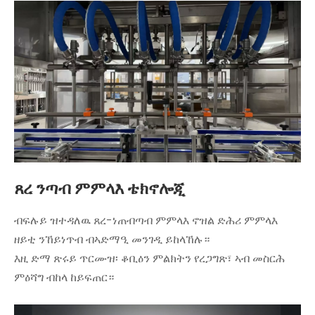
ጸረ ንጣብ ምምላእ ቴክኖሎጂ
ብፍሉይ ዝተዳለዉ ጸረ-ነጠብጣብ ምምላእ ኖዝል ድሕሪ ምምላእ
ዘይቲ ንኸይነጥብ ብኣድማዒ መንገዲ ይከላኸሉ።
እዚ ድማ ጽሩይ ጥርሙዝ፡ ቆቢዕን ምልክትን የረጋግጽ፣ ኣብ መስርሕ
ምዕሻግ ብከላ ከይፍጠር።