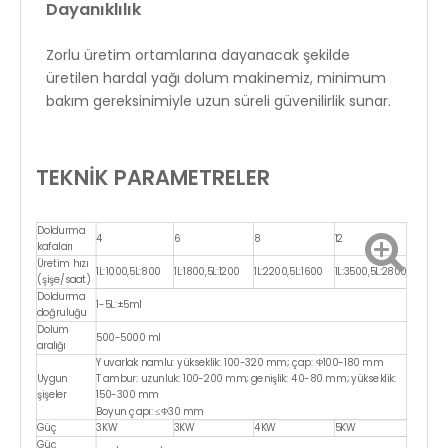
Dayanıklılık
Zorlu üretim ortamlarına dayanacak şekilde
üretilen hardal yağı dolum makinemiz, minimum
bakım gereksinimiyle uzun süreli güvenilirlik sunar.
TEKNİK PARAMETRELER
Doldurma
4
6
8
12
kafaları
Üretim hızı
1L:1000,5L:800
1L:1800,5L:1200
1L:2200,5L:1600
1L:3500,5L:2800
(şişe/saat)
Doldurma
1-5L:±5ml
doğruluğu
Dolum
500-5000 ml
aralığı
Yuvarlak namlu: yükseklik: 100-320 mm; çap: Φ100-180 mm
Uygun
Tambur: uzunluk: 100-200 mm; genişlik: 40-80 mm; yükseklik:
şişeler
150-300 mm
Boyun çapı: ≤Φ30 mm
Güç
3KW
3KW
4KW
5KW
Güç