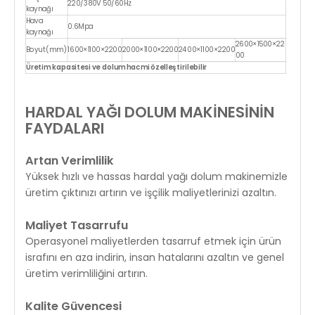
220/380V 50/60Hz
kaynağı
Hava
0.6Mpa
kaynağı
2600×1500×22
Boyut(mm)
1600×1100×2200
2000×1100×2200
2400×1100×2200
00
Üretim kapasitesi ve dolum hacmi özelleştirilebilir
HARDAL YAĞI DOLUM MAKİNESİNİN
FAYDALARI
Artan Verimlilik
Yüksek hızlı ve hassas hardal yağı dolum makinemizle
üretim çıktınızı artırın ve işçilik maliyetlerinizi azaltın.
Maliyet Tasarrufu
Operasyonel maliyetlerden tasarruf etmek için ürün
israfını en aza indirin, insan hatalarını azaltın ve genel
üretim verimliliğini artırın.
Kalite Güvencesi