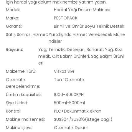
için hardal yağı dolum makinemize yatırım yapın.
Modeli:
Hardal Yağı Dolum Makinası
Marka:
PESTOPACK
Garanti:
Bir Yıl ve Ömür Boyu Teknik Destek
Satış Sonrası Hizmet:
Yurtdışında Hizmet Verebilecek Mühe
ndisler
Başvuru:
Yağ, Temizlik, Deterjan, Baharat, Yağ, Koz
metik, Cilt Bakım Ürünleri, Saç Bakım Ürünl
eri
Malzeme Türü:
Viskoz Sıvı
Otomatik
Tam Otomatik
Derecelendirme:
Üretim kapasitesi:
1000-4000BPH
Şişe türleri:
500ml-5000ml
Kontrol:
PLC+Dokunmatik ekran
Makine malzemesi:
SUS304/SUS316(isteğe bağlı)
Makine işlevi:
Otomatik Dolum