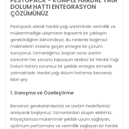
PESTOPACK - KOMPLE HARDAL YAĞI
DOLUM HATTI ENTEGRASYON
ÇÖZÜMÜNÜZ
Pestopack olarak hardal yağı üretiminde verimlilik ve
mükemmelliğe ulaşmanın kapsamlı bir yaklaşım
gerektirdiğinin bilincindeyiz. Bu nedenle bağımsız
makinelerin ötesine geçen entegre bir çözüm
sunuyoruz. Uzmanlığımız, baştan sona üretim
sürecinin her yönünü kapsayan eksiksiz bir Hardal Yağı
Dolum Hattını sorunsuz bir şekilde entegre etmede
yatmaktadır. Hardal yağı dolum hattımızı benzersiz
kılan şey:
1. Danışma ve Özelleştirme
Benzersiz gereksinimlerinizi ve üretim hedeflerinizi
anlayarak başlıyoruz. Uzmanlardan oluşan ekibimiz,
ihtiyaçlarınıza mükemmel şekilde uyum sağlayan,
optimum performans ve verimlilik sağlayan bir hardal