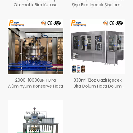
Otomatik Bira Kutusu
Şişe Bira İçecek Şişeleme
Doldurucu ve Seamer
Yıkama Dolum Kapatma
Makinesi
2000-18000BPH Bira
330ml 12oz Gazlı İçecek
Alüminyum Konserve Hattı
Bira Dolum Hattı Dolum
Hattı