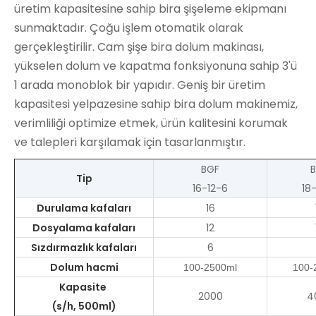
üretim kapasitesine sahip bira şişeleme ekipmanı
sunmaktadır. Çoğu işlem otomatik olarak
gerçekleştirilir. Cam şişe bira dolum makinası,
yükselen dolum ve kapatma fonksiyonuna sahip 3'ü
1 arada monoblok bir yapıdır. Geniş bir üretim
kapasitesi yelpazesine sahip bira dolum makinemiz,
verimliliği optimize etmek, ürün kalitesini korumak
ve talepleri karşılamak için tasarlanmıştır.
BGF
Tip
16-12-6
18
Durulama kafaları
16
Dosyalama kafaları
12
Sızdırmazlık kafaları
6
Dolum hacmi
100-2500ml
100-
Kapasite
2000
4
(s/h, 500ml)