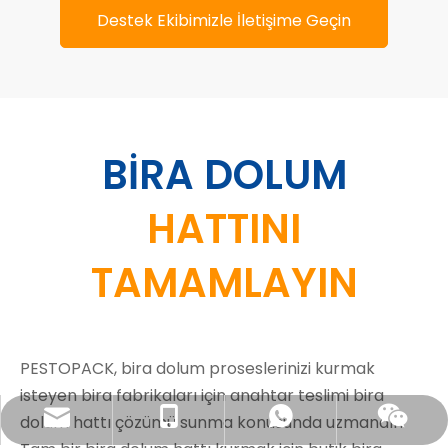
Destek Ekibimizle İletişime Geçin
BİRA DOLUM
HATTINI
TAMAMLAYIN
PESTOPACK, bira dolum proseslerinizi kurmak
isteyen bira fabrikaları için anahtar teslimi bira
sales@pestopack.com
18151995436
WhatsApp
Wechat
dolum hattı çözümü sunma konusunda uzmandır.