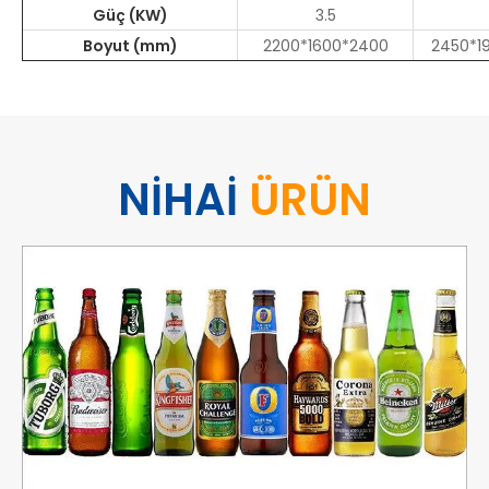
Güç (KW)
3.5
Boyut (mm)
2200*1600*2400
2450*1
NİHAİ
ÜRÜN