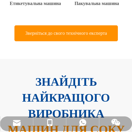
Етикетувальна машина
Пакувальна машина
Зверніться до свого технічного експерта
ЗНАЙДІТЬ
НАЙКРАЩОГО
ВИРОБНИКА
sales@pestopack.com
18151995436
WhatsApp
Wechat
МАШИН ДЛЯ СОКУ