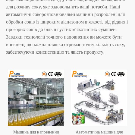
для розливу соку, яке задовольнить ваші потреби. Наші
автоматичні сокорозповнювальні машини розроблені для
обробки соків із широким діапазоном в’язкості, від рідких і
прозорих соків до більш густих м’якотистих сумішей.
Завдяки технології точного наповнення ви можете бути
впевнені, що кожна пляшка отримає точну кількість соку,
забезпечуючи консистенцію та якість продукту.
Машина для наповнення
Автоматична машина для