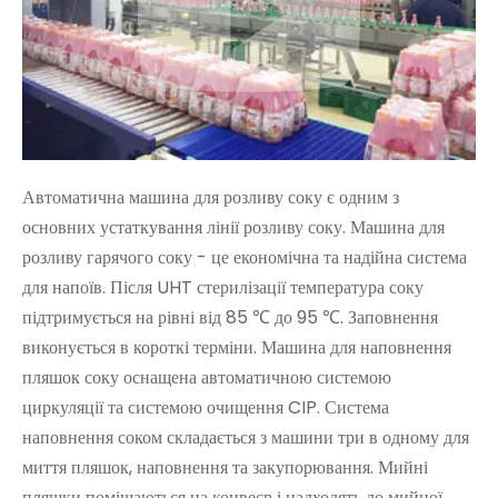
Автоматична машина для розливу соку є одним з
основних устаткування лінії розливу соку. Машина для
розливу гарячого соку - це економічна та надійна система
для напоїв. Після UHT стерилізації температура соку
підтримується на рівні від 85 ℃ до 95 ℃. Заповнення
виконується в короткі терміни. Машина для наповнення
пляшок соку оснащена автоматичною системою
циркуляції та системою очищення CIP. Система
наповнення соком складається з машини три в одному для
миття пляшок, наповнення та закупорювання. Мийні
пляшки поміщаються на конвеєр і надходять до мийної