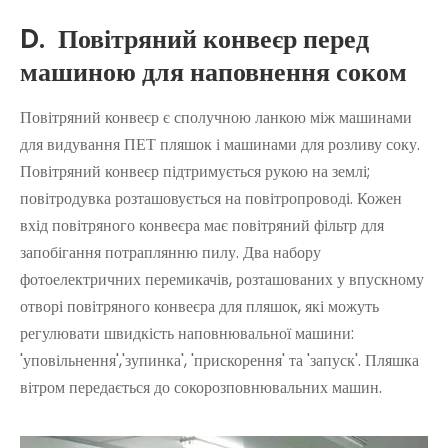
D.
Повітряний конвеєр перед
машиною для наповнення соком
Повітряний конвеєр є сполучною ланкою між машинами
для видування ПЕТ пляшок і машинами для розливу соку.
Повітряний конвеєр підтримується рукою на землі;
повітродувка розташовується на повітропроводі. Кожен
вхід повітряного конвеєра має повітряний фільтр для
запобігання потраплянню пилу. Два набору
фотоелектричних перемикачів, розташованих у впускному
отворі повітряного конвеєра для пляшок, які можуть
регулювати швидкість наповнювальної машини:
'уповільнення','зупинка', 'прискорення' та 'запуск'. Пляшка
вітром передається до сокорозповнювальних машин.