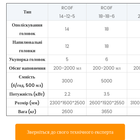
RCGF
RCGF
Тип
14-12-5
18-18-6
Ополіскування
14
18
головок
Напилювальні
12
18
головки
Укупорка головок
5
6
Обсяг наповнення
200-2000 мл
200-2000 мл
20
Ємність
3000
5000
(б/год, 500 мл)
Потужність (кВт)
2.2
3.5
Розмір (мм)
2300*1600*2500
2600*1920*2550
310
Вага (кг)
2600
3650
Зверніться до свого технічного експерта