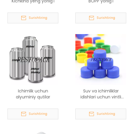
Kichkina yeng yorlig'i
BOPP yorlig'i
Surishtiring
Surishtiring
Ichimlik uchun
Suv va ichimliklar
alyuminiy qutilar
idishlari uchun vintli
qopqoqlar
Surishtiring
Surishtiring