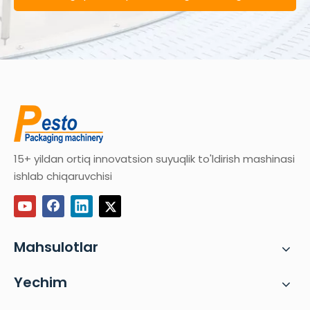
murojaat qiling
15+ yildan ortiq innovatsion suyuqlik to'ldirish mashinasi
ishlab chiqaruvchisi
Mahsulotlar
Yechim