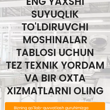
ENG YAXSHI
SUYUQLIK
TO'LDIRUVCHI
MOSHINALAR
TABLOSI UCHUN
TEZ TEXNIK YORDAM
VA BIR OXTA
XIZMATLARNI OLING
Bizning qo'llab-quvvatlash guruhimizga