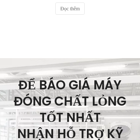
nhất quán các sản phẩm nhớt và bán lỏng. Hãy cùng
Đọc thêm
khám phá một số nhà sản xuất hàng đầu trong
ngành này, những đóng góp của họ và lý do tại sao
họ nổi bật.
ĐỂ BÁO GIÁ MÁY
ĐÓNG CHẤT LỎNG
TỐT NHẤT
NHẬN HỖ TRỢ KỸ