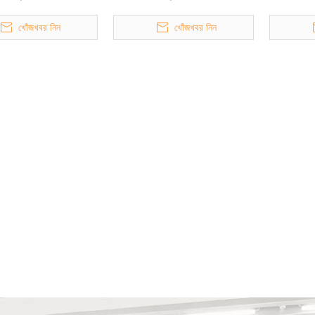
খোঁজখবর নিন
খোঁজখবর নিন