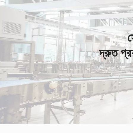
স
দ্রুত প্