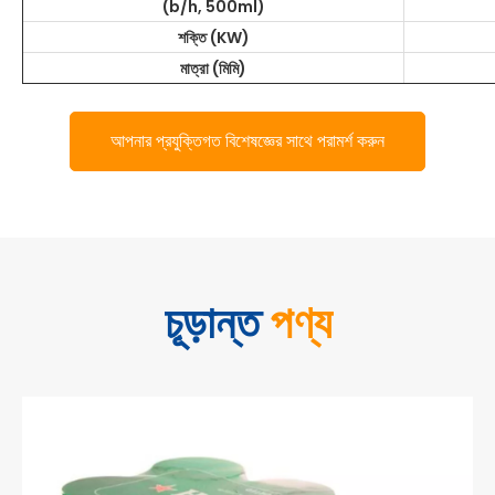
(b/h, 500ml)
শক্তি (KW)
মাত্রা (মিমি)
আপনার প্রযুক্তিগত বিশেষজ্ঞের সাথে পরামর্শ করুন
চূড়ান্ত
পণ্য