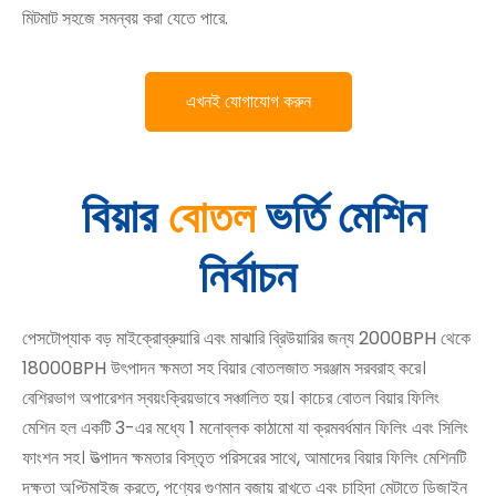
মিটমাট সহজে সমন্বয় করা যেতে পারে.
এখনই যোগাযোগ করুন
বিয়ার
ভর্তি মেশিন
বোতল
নির্বাচন
পেসটোপ্যাক বড় মাইক্রোব্রুয়ারি এবং মাঝারি ব্রিউয়ারির জন্য 2000BPH থেকে
18000BPH উৎপাদন ক্ষমতা সহ বিয়ার বোতলজাত সরঞ্জাম সরবরাহ করে।
বেশিরভাগ অপারেশন স্বয়ংক্রিয়ভাবে সঞ্চালিত হয়। কাচের বোতল বিয়ার ফিলিং
মেশিন হল একটি 3-এর মধ্যে 1 মনোব্লক কাঠামো যা ক্রমবর্ধমান ফিলিং এবং সিলিং
ফাংশন সহ। উত্পাদন ক্ষমতার বিস্তৃত পরিসরের সাথে, আমাদের বিয়ার ফিলিং মেশিনটি
দক্ষতা অপ্টিমাইজ করতে, পণ্যের গুণমান বজায় রাখতে এবং চাহিদা মেটাতে ডিজাইন