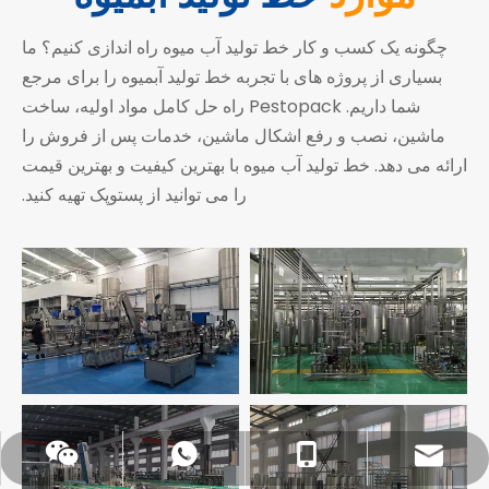
چگونه یک کسب و کار خط تولید آب میوه راه اندازی کنیم؟ ما
بسیاری از پروژه های با تجربه خط تولید آبمیوه را برای مرجع
شما داریم. Pestopack راه حل کامل مواد اولیه، ساخت
ماشین، نصب و رفع اشکال ماشین، خدمات پس از فروش را
ارائه می دهد. خط تولید آب میوه با بهترین کیفیت و بهترین قیمت
را می توانید از پستوپک تهیه کنید.
وی چت
واتس اپ
0086- 18151995436
sales@pestopack.com