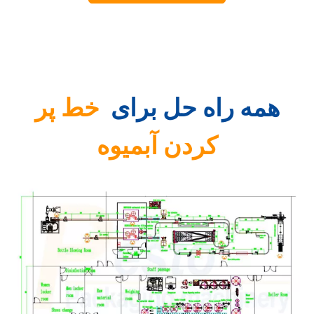
همه راه حل برای
خط پر
کردن آبمیوه