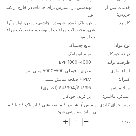
خدمات پس از
مهندسین در دسترس برای خدمات در خارج از کش
فروش:
ور
کاربرد:
روغن، پاک کننده، شوینده، چاشنی، روغن، لوازم آرا
یشی، محصولات مراقبت از پوست، محصولات مراق
بت از مو
نوع مواد:
مایع چسبناک
درجه خودکار:
تمام اتوماتیک
ظرفیت تولید:
1000-4000 BPH
انواع بطری:
بطری و قوطی 500-5000 میلی لیتر
کنترل:
PLC + صفحه نمایش لمسی
مواد ماشین:
SUS304/SUS316 (اختیاری)
عملکرد ماشین:
پر کردن خودکار
برند اجزای کلیدی:
زیمنس / اشنایدر / میتسوبیشی / ایر تاک / دلتا / م
ی تواند سفارشی شود
تعداد: