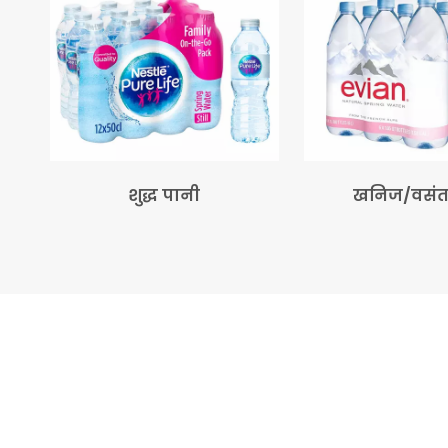
शुद्ध पानी
खनिज/वसं