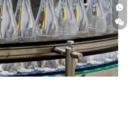
WhatsA
WeCha