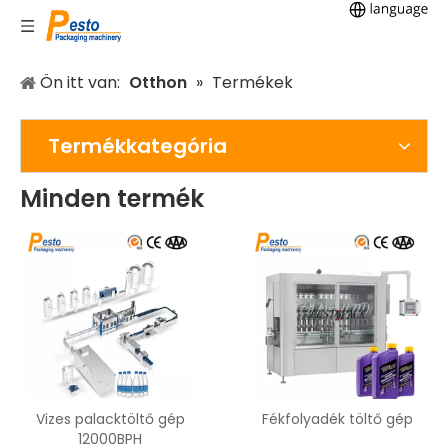
Ön itt van:
Otthon
»
Termékek
Termékkategória
Minden termék
Vizes palacktöltő gép
Fékfolyadék töltő gép
12000BPH