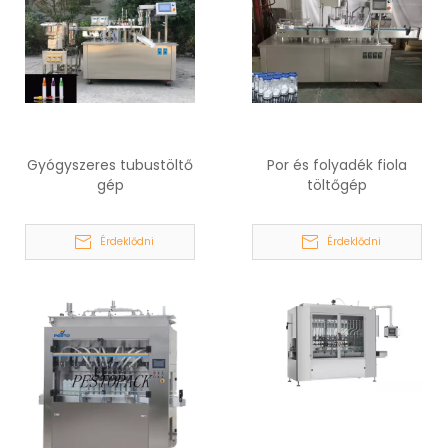
Gyógyszeres tubustöltő
Por és folyadék fiola
gép
töltőgép
Érdeklődni
Érdeklődni