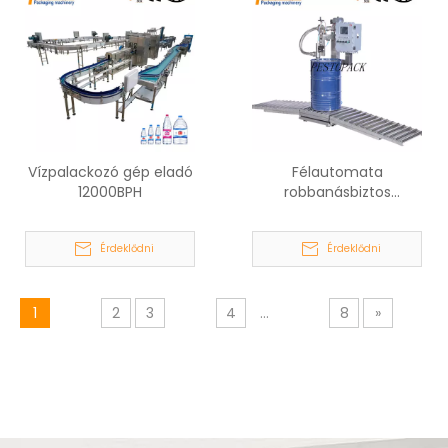
Vízpalackozó gép eladó
Félautomata
12000BPH
robbanásbiztos
dobtöltő rendszer
Érdeklődni
Érdeklődni
1
2
3
4
...
8
»