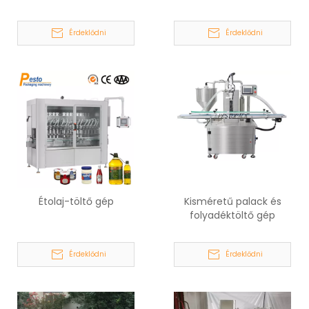
Érdeklődni
Érdeklődni
Étolaj-töltő gép
Kisméretű palack és
folyadéktöltő gép
Érdeklődni
Érdeklődni