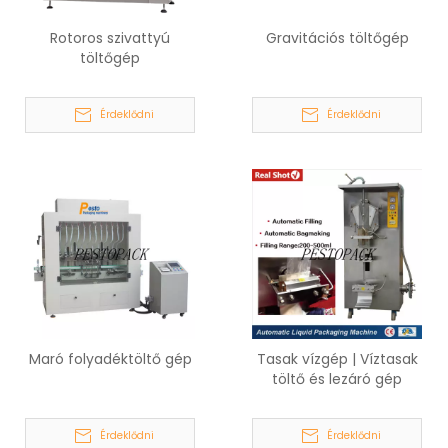
Rotoros szivattyú
Gravitációs töltőgép
töltőgép
Érdeklődni
Érdeklődni
Maró folyadéktöltő gép
Tasak vízgép | Víztasak
töltő és lezáró gép
Érdeklődni
Érdeklődni