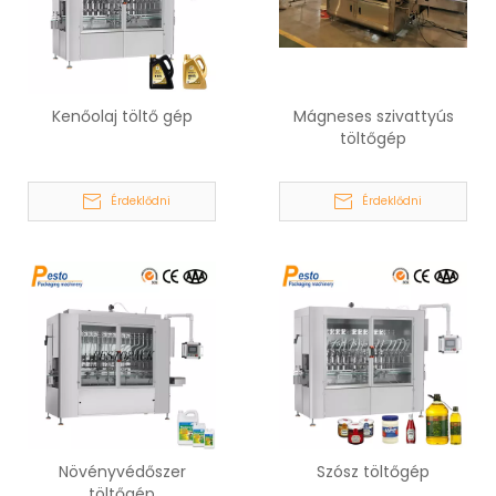
Kenőolaj töltő gép
Mágneses szivattyús
töltőgép
Érdeklődni
Érdeklődni
Növényvédőszer
Szósz töltőgép
töltőgép