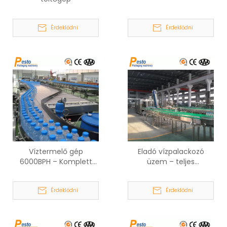
Érdeklődni
Érdeklődni
Víztermelő gép
Eladó vízpalackozó
6000BPH – Komplett
üzem – teljes
palackozott vízvezeték
kulcsrakész palackozott
ásványvíz és tisztavíz
víz gyártósor (2000–
Érdeklődni
Érdeklődni
üzemekhez
24000 BPH)