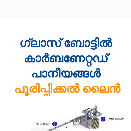
ഗ്ലാസ് ബോട്ടിൽ
കാർബണേറ്റഡ്
പാനീയങ്ങൾ
പൂരിപ്പിക്കൽ ലൈൻ