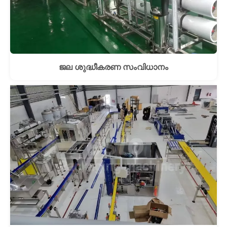
ജല ശുദ്ധീകരണ സംവിധാനം