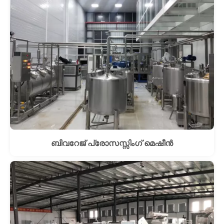
ബിവറേജ് പ്രോസസ്സിംഗ് മെഷീൻ