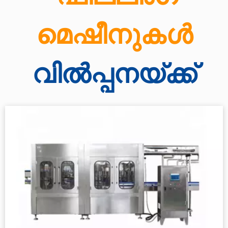
മെഷീനുകൾ
വിൽപ്പനയ്ക്ക്