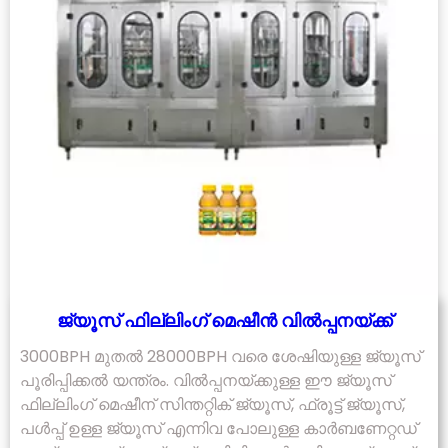
ജ്യൂസ് ഫില്ലിംഗ് മെഷീൻ വിൽപ്പനയ്ക്ക്
3000BPH മുതൽ 28000BPH വരെ ശേഷിയുള്ള ജ്യൂസ്
പൂരിപ്പിക്കൽ യന്ത്രം. വിൽപ്പനയ്‌ക്കുള്ള ഈ ജ്യൂസ്
ഫില്ലിംഗ് മെഷീന് സിന്തറ്റിക് ജ്യൂസ്, ഫ്രൂട്ട് ജ്യൂസ്,
പൾപ്പ് ഉള്ള ജ്യൂസ് എന്നിവ പോലുള്ള കാർബണേറ്റഡ്