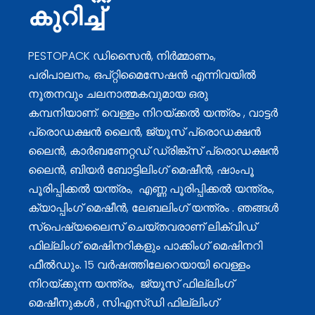
കുറിച്ച്
PESTOPACK ഡിസൈൻ, നിർമ്മാണം,
പരിപാലനം, ഒപ്റ്റിമൈസേഷൻ എന്നിവയിൽ
നൂതനവും ചലനാത്മകവുമായ ഒരു
കമ്പനിയാണ്.
വെള്ളം നിറയ്ക്കൽ യന്ത്രം
, വാട്ടർ
പ്രൊഡക്ഷൻ ലൈൻ, ജ്യൂസ് പ്രൊഡക്ഷൻ
ലൈൻ, കാർബണേറ്റഡ് ഡ്രിങ്ക്‌സ് പ്രൊഡക്ഷൻ
ലൈൻ, ബിയർ ബോട്ടിലിംഗ് മെഷീൻ,
ഷാംപൂ
പൂരിപ്പിക്കൽ യന്ത്രം
,
എണ്ണ പൂരിപ്പിക്കൽ യന്ത്രം
,
ക്യാപ്പിംഗ് മെഷീൻ
,
ലേബലിംഗ് യന്ത്രം
. ഞങ്ങൾ
സ്പെഷ്യലൈസ് ചെയ്തവരാണ്
ലിക്വിഡ്
ഫില്ലിംഗ് മെഷിനറികളും പാക്കിംഗ് മെഷിനറി
ഫീൽഡും.
15 വർഷത്തിലേറെയായി
വെള്ളം
നിറയ്ക്കുന്ന യന്ത്രം
,
ജ്യൂസ് ഫില്ലിംഗ്
മെഷീനുകൾ
, സിഎസ്‌ഡി ഫില്ലിംഗ്