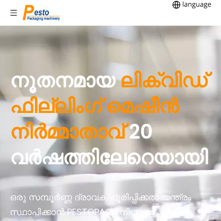
നൂതനമായ
ലിക്വിഡ്
ഫില്ലിംഗ് മെഷീൻ
നിർമ്മാതാവ്
20
വർഷത്തിലേറെയായി
ഒരു സമ്പൂർണ്ണ ദ്രാവക പൂരിപ്പിക്കൽ യന്ത്രം
സ്ഥാപിക്കാൻ PESTOPACK നിങ്ങളെ