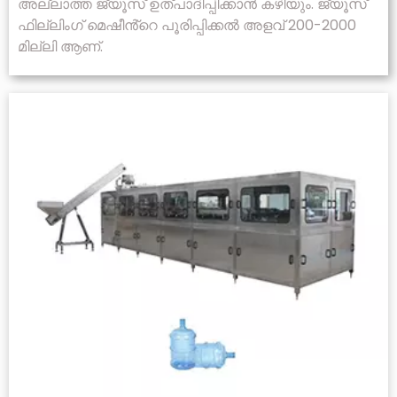
അല്ലാത്ത ജ്യൂസ് ഉത്പാദിപ്പിക്കാൻ കഴിയും. ജ്യൂസ്
ഫില്ലിംഗ് മെഷീൻ്റെ പൂരിപ്പിക്കൽ അളവ് 200-2000
മില്ലി ആണ്.