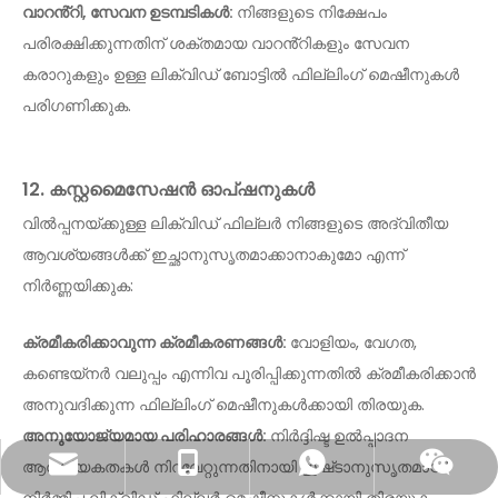
വാറൻ്റി, സേവന ഉടമ്പടികൾ:
നിങ്ങളുടെ നിക്ഷേപം
പരിരക്ഷിക്കുന്നതിന് ശക്തമായ വാറൻ്റികളും സേവന
കരാറുകളും ഉള്ള ലിക്വിഡ് ബോട്ടിൽ ഫില്ലിംഗ് മെഷീനുകൾ
പരിഗണിക്കുക.
12. കസ്റ്റമൈസേഷൻ ഓപ്ഷനുകൾ
വിൽപ്പനയ്ക്കുള്ള ലിക്വിഡ് ഫില്ലർ നിങ്ങളുടെ അദ്വിതീയ
ആവശ്യങ്ങൾക്ക് ഇച്ഛാനുസൃതമാക്കാനാകുമോ എന്ന്
നിർണ്ണയിക്കുക:
ക്രമീകരിക്കാവുന്ന ക്രമീകരണങ്ങൾ:
വോളിയം, വേഗത,
കണ്ടെയ്നർ വലുപ്പം എന്നിവ പൂരിപ്പിക്കുന്നതിൽ ക്രമീകരിക്കാൻ
അനുവദിക്കുന്ന ഫില്ലിംഗ് മെഷീനുകൾക്കായി തിരയുക.
അനുയോജ്യമായ പരിഹാരങ്ങൾ:
നിർദ്ദിഷ്ട ഉൽപ്പാദന
ആവശ്യകതകൾ നിറവേറ്റുന്നതിനായി ഇഷ്‌ടാനുസൃതമായി
sales@pestopack.com
0086- 18151995436
WhatsApp
വെചാറ്റ്