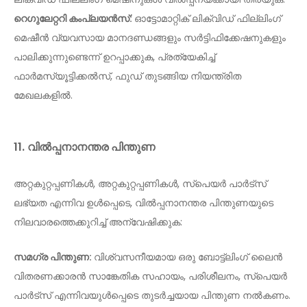
റെഗുലേറ്ററി കംപ്ലയൻസ്:
ഓട്ടോമാറ്റിക് ലിക്വിഡ് ഫില്ലിംഗ്
മെഷീൻ വ്യവസായ മാനദണ്ഡങ്ങളും സർട്ടിഫിക്കേഷനുകളും
പാലിക്കുന്നുണ്ടെന്ന് ഉറപ്പാക്കുക, പ്രത്യേകിച്ച്
ഫാർമസ്യൂട്ടിക്കൽസ്, ഫുഡ് തുടങ്ങിയ നിയന്ത്രിത
മേഖലകളിൽ.
11. വിൽപ്പനാനന്തര പിന്തുണ
അറ്റകുറ്റപ്പണികൾ, അറ്റകുറ്റപ്പണികൾ, സ്പെയർ പാർട്സ്
ലഭ്യത എന്നിവ ഉൾപ്പെടെ, വിൽപ്പനാനന്തര പിന്തുണയുടെ
നിലവാരത്തെക്കുറിച്ച് അന്വേഷിക്കുക:
സമഗ്ര പിന്തുണ:
വിശ്വസനീയമായ ഒരു ബോട്ട്ലിംഗ് ലൈൻ
വിതരണക്കാരൻ സാങ്കേതിക സഹായം, പരിശീലനം, സ്പെയർ
പാർട്സ് എന്നിവയുൾപ്പെടെ തുടർച്ചയായ പിന്തുണ നൽകണം.