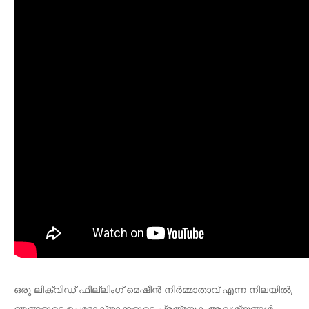
ഒരു ലിക്വിഡ് ഫില്ലിംഗ് മെഷീൻ നിർമ്മാതാവ് എന്ന നിലയിൽ,