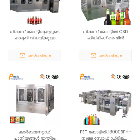
ഗ്ലാസ് ബോട്ടിലുകളുടെ
ഗ്ലാസ് ബോട്ടിൽ CSD
ഫാക്ടറി വിലയ്ക്കുള്ള
ഫില്ലിംഗ് മെഷീൻ
കാർബണേറ്റഡ് ഡ്രിങ്ക്‌സ്
ഫില്ലിംഗ് ലൈൻ
അന്വേഷിക്കുക
അന്വേഷിക്കുക
കാർബണേറ്റഡ്
PET ബോട്ടിൽ 18000BPH-
പാനീയങ്ങൾ യന്ത്രം
നുള്ള സോഫ്റ്റ് ഡ്രിങ്ക്‌സ്