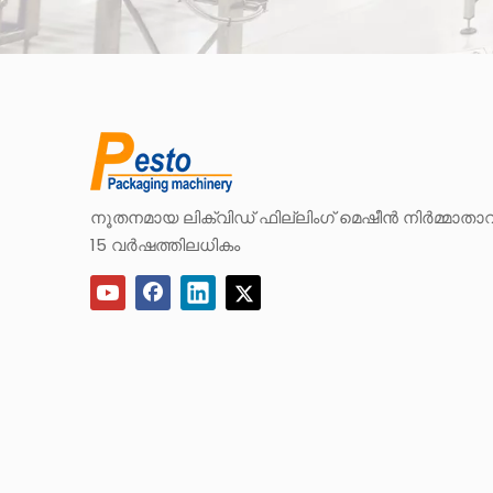
നൂതനമായ ലിക്വിഡ് ഫില്ലിംഗ് മെഷീൻ നിർമ്മാതാവ
15 വർഷത്തിലധികം