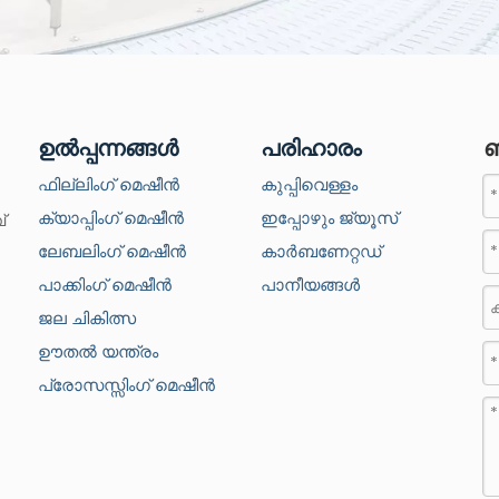
ഉൽപ്പന്നങ്ങൾ
പരിഹാരം
ഞ
ഫില്ലിംഗ് മെഷീൻ
കുപ്പിവെള്ളം
ക്യാപ്പിംഗ് മെഷീൻ
ഇപ്പോഴും ജ്യൂസ്
്
ലേബലിംഗ് മെഷീൻ
കാർബണേറ്റഡ്
പാക്കിംഗ് മെഷീൻ
പാനീയങ്ങൾ
ജല ചികിത്സ
ഊതൽ യന്ത്രം
പ്രോസസ്സിംഗ് മെഷീൻ