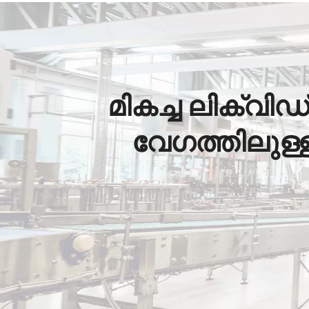
മികച്ച ലിക്വി
വേഗത്തിലുള