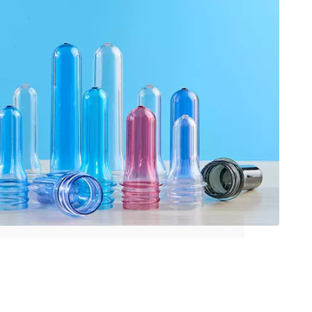
WhatsA
വെചാറ്റ്