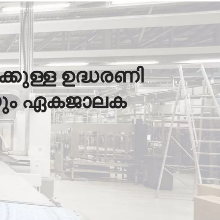
്കുള്ള ഉദ്ധരണി
ണയും ഏകജാലക