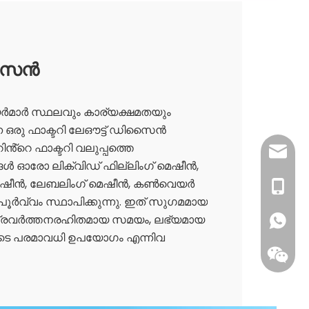
ിസൈൻ
ർമാർ സ്ഥലവും കാര്യക്ഷമതയും
്ന ഒരു ഫാക്ടറി ലേഔട്ട് ഡിസൈൻ
റിൻ്റെ ഫാക്ടറി വലുപ്പത്തെ
sales@
ങൾ ഓരോ ലിക്വിഡ് ഫില്ലിംഗ് മെഷീൻ,
് മെഷീൻ, ലേബലിംഗ് മെഷീൻ, കൺവെയർ
0086- 1
ധാപൂർവ്വം സ്ഥാപിക്കുന്നു. ഇത് സുഗമമായ
 പ്രവർത്തനരഹിതമായ സമയം, ലഭ്യമായ
ുടെ പരമാവധി ഉപയോഗം എന്നിവ