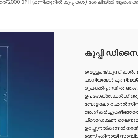
ത് 2000 BPH (മണിക്കൂറിൽ കുപ്പികൾ) ശേഷിയിൽ ആരംഭിക്കു
കുപ്പി ഡിസ
വെള്ളം, ജ്യൂസ്, കാർബണ
പാനീയങ്ങൾ എന്നിവയ്‌ക
രൂപകൽപ്പനയിൽ ഞങ്ങ
ഉപഭോക്താക്കൾക്ക് ഒ
ബോട്ടിലോ റഫറൻസിന
അംഗീകരിച്ചുകഴിഞ്ഞാൽ,
പ്രൊഡക്ഷൻ ലൈനുമായ
ഉറപ്പുനൽകുന്നതിനായി
ടെസ്റ്റിംഗിനായി സാമ്പി