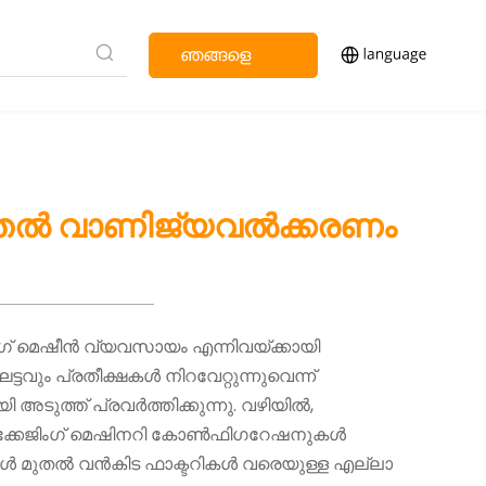
ഞങ്ങളെ
സമീപിക്കുക
ൽ വാണിജ്യവൽക്കരണം
ംഗ് മെഷീൻ വ്യവസായം എന്നിവയ്ക്കായി
ം പ്രതീക്ഷകൾ നിറവേറ്റുന്നുവെന്ന്
ടുത്ത് പ്രവർത്തിക്കുന്നു. വഴിയിൽ,
ക്കേജിംഗ് മെഷിനറി കോൺഫിഗറേഷനുകൾ
കൾ മുതൽ വൻകിട ഫാക്ടറികൾ വരെയുള്ള എല്ലാ