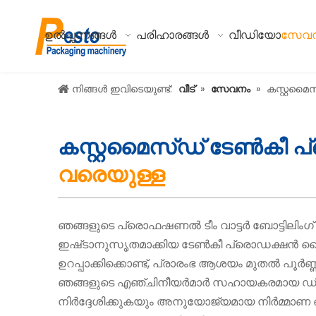
ഉൽപ്പന്നങ്ങൾ
പരിഹാരങ്ങൾ
വീഡിയോ
സേവ
നിങ്ങൾ ഇവിടെയുണ്ട്:
വീട്
»
സേവനം
»
കസ്റ്റമ
കസ്റ്റമൈസ്ഡ് ടേൺകീ
വരെയുള്ള
ഞങ്ങളുടെ പ്രൊഫഷണൽ ടീം വാട്ടർ ബോട്ടിലിംഗ്
ഇഷ്‌ടാനുസൃതമാക്കിയ ടേൺകീ പ്രൊഡക്ഷൻ ലൈൻ 
ഉറപ്പാക്കിക്കൊണ്ട്, പ്രാരംഭ ആശയം മുതൽ പൂർ
ഞങ്ങളുടെ എഞ്ചിനീയർമാർ സഹായകരമായ ഡി
നിർദ്ദേശിക്കുകയും അനുയോജ്യമായ നിർമ്മാ