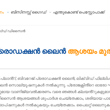
നം
ബിസിനസ്സ് ഗൈഡ്
എന്തുകൊണ്ട് പെസ്റ്റോപാക്ക്
ൈസ്ഡ് ഡിസൈൻ
 പ്രൊഡക്ഷൻ ലൈൻ
ആശയം മുത
 പ്ലാൻ്റ്, ബിവറേജ് പ്രൊഡക്ഷൻ ലൈൻ, ലിക്വിഡ് ഫില്ലി
സൊല്യൂഷനുകൾ നൽകുന്നു. പ്രോജക്റ്റിൻ്റെ ഓരോ ഘട്ടവു
ണ്ണമായ വാണിജ്യവൽക്കരണം വരെ ഞങ്ങൾ ക്ലയൻ്റുകളുമായി അ
സൈൻ ആശയങ്ങൾ ശുപാർശ ചെയ്‌തേക്കാം, ശരിയായ പാ
ണ ഓപ്ഷനുകൾ നൽകുകയും ചെയ്‌തേക്കാം. പൈലറ്റ് ലൈനു