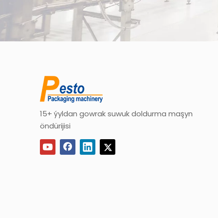
15+ ýyldan gowrak suwuk doldurma maşyn
öndürijisi