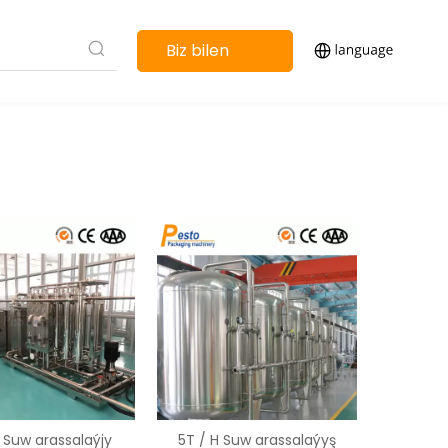
Biz bilen
habarlaşyň
 Suw arassalaýjy
5T / H Suw arassalaýyş