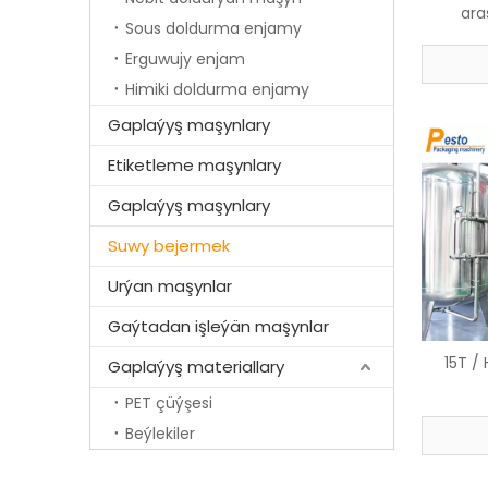
ara
Sous doldurma enjamy
Erguwujy enjam
Himiki doldurma enjamy
Gaplaýyş maşynlary
Etiketleme maşynlary
Gaplaýyş maşynlary
Suwy bejermek
Urýan maşynlar
Gaýtadan işleýän maşynlar
15T /
Gaplaýyş materiallary
PET çüýşesi
Beýlekiler