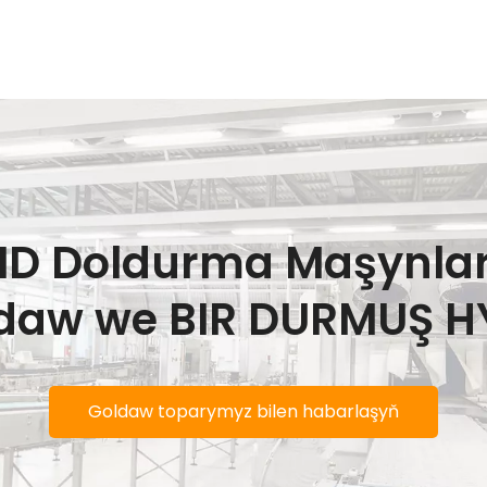
UID Doldurma Maşynla
oldaw we BIR DURMUŞ 
Goldaw toparymyz bilen habarlaşyň