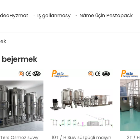
ideo
Hyzmat
Iş gollanmasy
Näme üçin Pestopack
mek
 bejermek
H Ters Osmoz suwy
10T / H Suw süzgüçli maşyn
2T / H