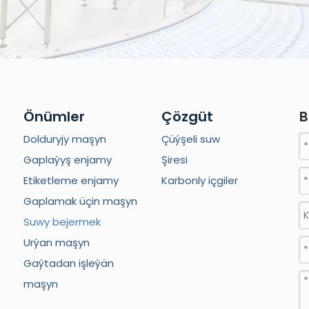
Önümler
Çözgüt
B
Dolduryjy maşyn
Çüýşeli suw
Gaplaýyş enjamy
Şiresi
Etiketleme enjamy
Karbonly içgiler
Gaplamak üçin maşyn
Suwy bejermek
Urýan maşyn
Gaýtadan işleýän
maşyn