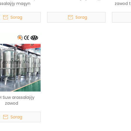
ssalaýjy maşyn
zawod 
Sorag
Sorag
 H Suw arassalaýjy
zawod
Sorag