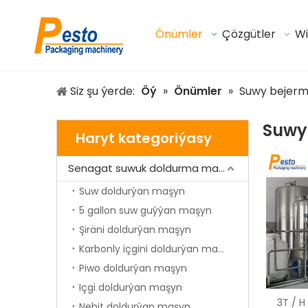
Önümler
Çözgütler
W
Siz şu ýerde:
Öý
»
Önümler
»
Suwy bejer
Suwy
Haryt kategoriýasy
Senagat suwuk doldurma maşynlary
Suw doldurýan maşyn
5 gallon suw guýýan maşyn
Şiräni doldurýan maşyn
Karbonly içgini doldurýan maşyn
Piwo doldurýan maşyn
Içgi doldurýan maşyn
3T / 
Nebit doldurýan maşyn