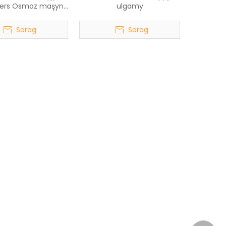
ters Osmoz maşyn
ulgamy
ulgamy
Sorag
Sorag