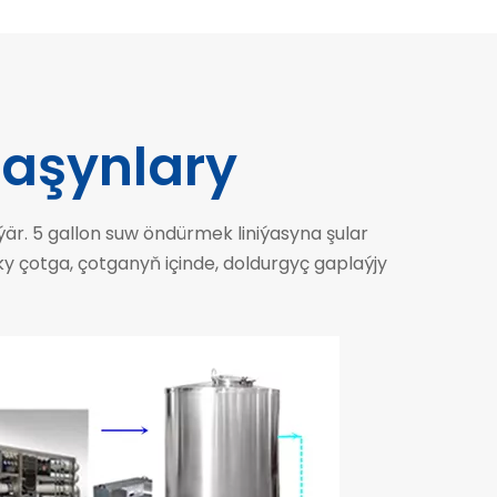
aşynlary
är. 5 gallon suw öndürmek liniýasyna şular
ky çotga, çotganyň içinde, doldurgyç gaplaýjy