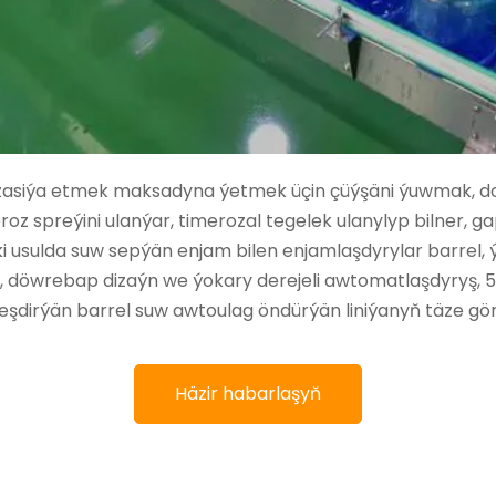
zasiýa etmek maksadyna ýetmek üçin çüýşäni ýuwmak, dol
z spreýini ulanýar, timerozal tegelek ulanylyp bilner, g
ki usulda suw sepýän enjam bilen enjamlaşdyrylar barrel
 döwrebap dizaýn we ýokary derejeli awtomatlaşdyryş, 5
eşdirýän barrel suw awtoulag öndürýän liniýanyň täze görn
Häzir habarlaşyň