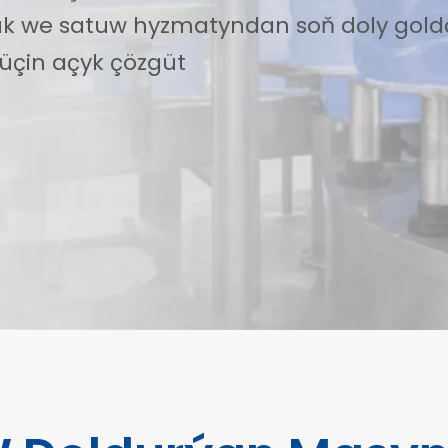
mak we satuw hyzmatyndan soň doly gol
üçin açyk çözgüt