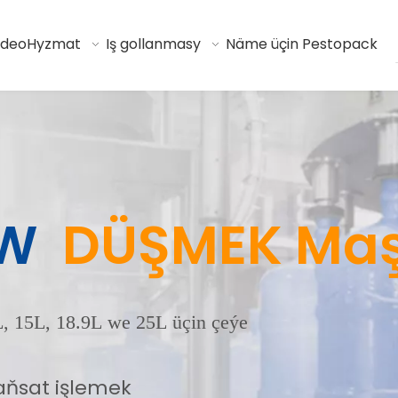
ideo
Hyzmat
Iş gollanmasy
Näme üçin Pestopack
UW
DÜŞMEK Ma
, 15L, 18.9L we 25L üçin çeýe
n aňsat işlemek