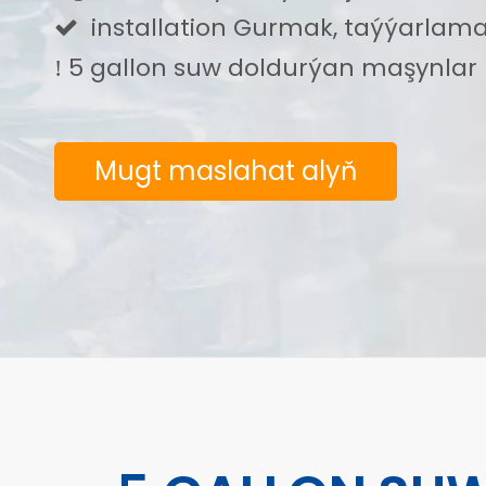
installation Gurmak, taýýarla

5 gallon suw doldurýan maşynlar 
!
Mugt maslahat alyň