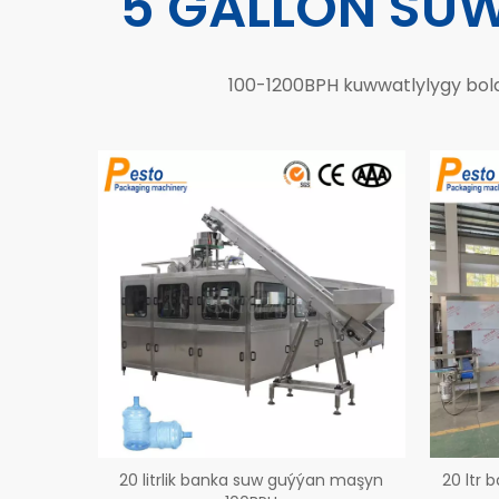
5 GALLON SUW
100-1200BPH kuwwatlylygy bolan
20 litrlik banka suw guýýan maşyn
20 ltr