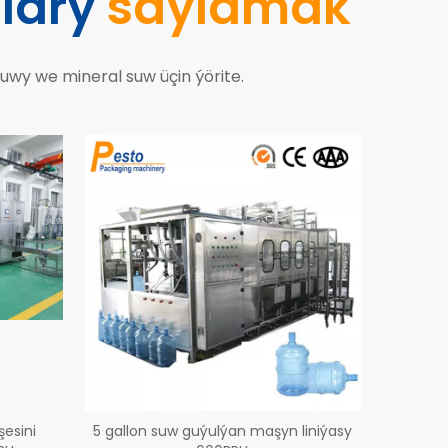
lary
saýlamak
uwy we mineral suw üçin ýörite.
esini
5 gallon suw guýulýan maşyn liniýasy