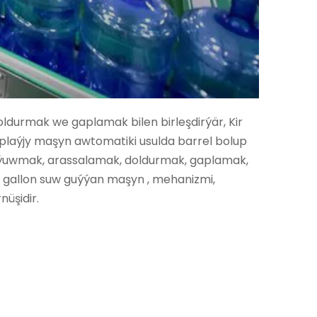
durmak we gaplamak bilen birleşdirýär, Kir
aplaýjy maşyn awtomatiki usulda barrel bolup
, ýuwmak, arassalamak, doldurmak, gaplamak,
 gallon
suw guýýan maşyn
, mehanizmi,
üşidir.