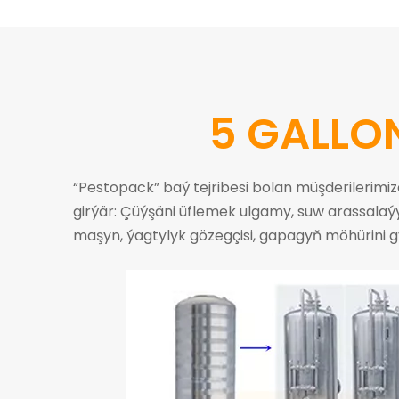
5 GALLO
“Pestopack” baý tejribesi bolan müşderilerimi
girýär: Çüýşäni üflemek ulgamy, suw arassalaýy
maşyn, ýagtylyk gözegçisi, gapagyň möhürini 