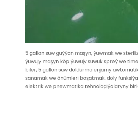
5 gallon suw guýýan maşyn, ýuwmak we sterili
ýuwujy maşyn köp ýuwujy suwuk spreý we timero
biler, 5 gallon suw doldurma enjamy awtomati
sanamak we önümleri boşatmak, doly funksiýa,
elektrik we pnewmatika tehnologiýalaryny birl