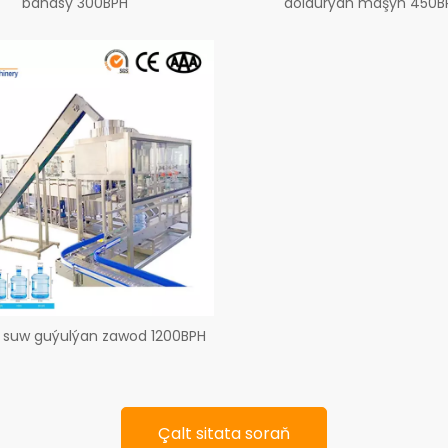
bahasy 300BPH
doldurýan maşyn 450B
n suw guýulýan zawod 1200BPH
Çalt sitata soraň