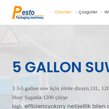
Önümler
Çözgütler
W
5 GALLON S
3 3-5 gallon suw üçin ýörite dizaýn,
11L, 12L
Hour Sagatda 1200 çüýşe
efficiencyokary netijelilik bile
high