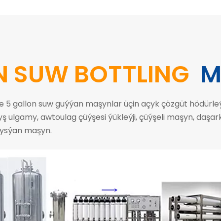
N SUW BOTTLING
M
ze 5 gallon suw guýýan maşynlar üçin açyk çözgüt hödürleý
ş ulgamy, awtoulag çüýşesi ýükleýji, çüýşeli maşyn, daşar
gysýan maşyn.