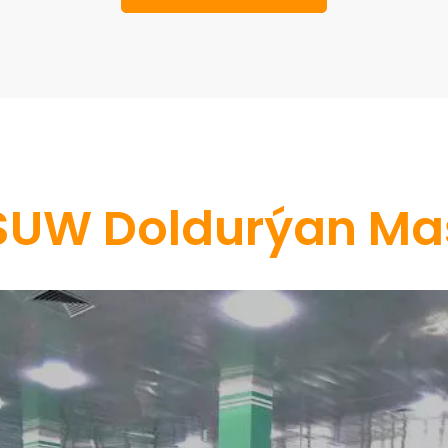
 SUW Doldurýan M