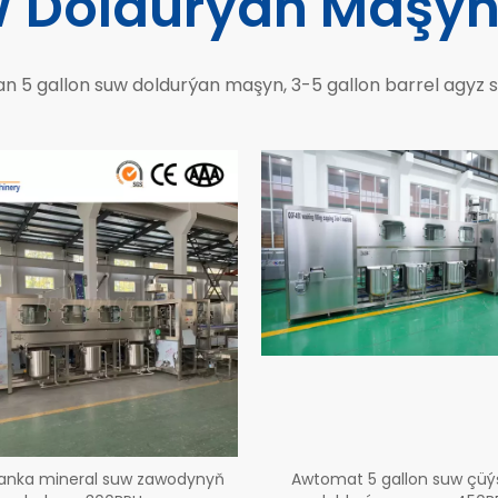
 Doldurýan Maşyn
 5 gallon suw doldurýan maşyn, 3-5 gallon barrel agyz s
 banka mineral suw zawodynyň
Awtomat 5 gallon suw çüýş