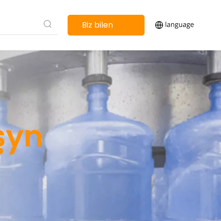
Biz bilen
habarlaşyň
şyn