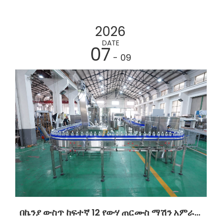
2026
DATE
07
- 09
በኬንያ ውስጥ ከፍተኛ 12 የውሃ ጠርሙስ ማሽን አምራቾች (2026)