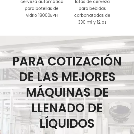
cerveza automática
latas de cerveza
al
para botellas de
para bebidas
ce
vidrio 18000BPH
carbonatadas de
330 ml y 12 oz
PARA COTIZACIÓN
DE LAS MEJORES
MÁQUINAS DE
LLENADO DE
LÍQUIDOS