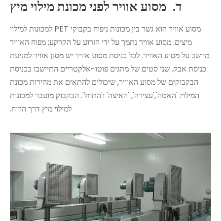
ד.
מסוע אוויר לפני מכונת מילוי מיץ
מסוע אוויר הוא גשר בין מכונות ניפוח בקבוקי PET למכונות למילוי
מיצים. מסוע אוויר נתמך על ידי הזרוע על הקרקע; מפוח האוויר
מיושב על מסוע האוויר. לכל כניסת מסוע אוויר יש מסנן אוויר למניעת
כניסת אבק. שני סטים של מתגים פוטו-אלקטריים התיישבו בכניסת
הבקבוקים של מסוע האוויר, שיכולים להתאים את מהירות מכונת
המילוי: 'האטה','עצירה', 'האיצה' ו'התחל'. הבקבוק מועבר למכונות
למילוי מיץ דרך הרוח.