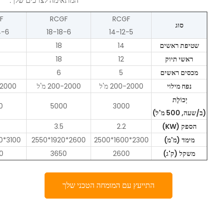
המתאימה לצרכים שלך.
F
RCGF
RCGF
סוּג
4-6
18-18-6
14-12-5
שטיפת ראשים
14
18
ראשי תיוק
12
18
מכסים ראשים
5
6
נפח מילוי
200-2000 מ'ל
200-2000 מ'ל
0-2000
יְכוֹלֶת
0
5000
3000
(ב/שעה, 500 מ'ל)
הספק (KW)
2.2
3.5
מימד (מ'מ)
2300*1600*2500
2600*1920*2550
3100*2100*2800
משקל (ק'ג)
2600
3650
0
התייעץ עם המומחה הטכני שלך