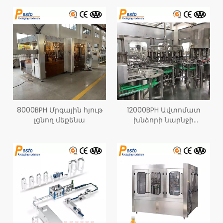
8000BPH Մրգային հյութ
12000BPH Ավտոմատ
լցնող մեքենա
խնձորի նարնջի
մանգոյի հյութ լցնող
մեքենա