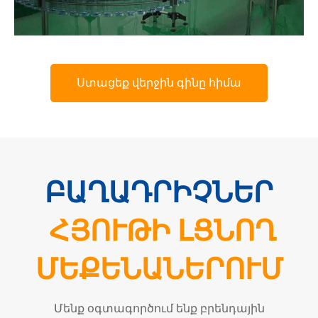
Ստացեք վերջին գինը հիմա
ԲԱՂԱԴՐԻՉՆԵՐ
ՀՅՈՒԹԻ ԼՑՆՈՂ
ՄԵՔԵՆԱՆԵՐՈՒՄ
Մենք օգտագործում ենք բրենդային