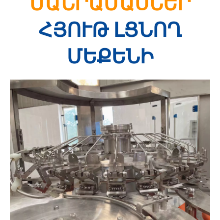
ՄԱՆՐԱՄԱՍՆԵՐ
ՀՅՈՒԹ ԼՑՆՈՂ
ՄԵՔԵՆԻ