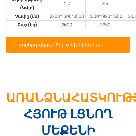
2.2
3.5
(ԿՎտ)
Չափը (մմ)
2300*1600*2500
2600*1920*2550
310
Քաշ (կգ)
2600
3650
Խորհրդակցեք ձեր տեխնիկական
փորձագետի հետ
ԱՌԱՆՁՆԱՀԱՏԿՈՒԹ
ՀՅՈՒԹ ԼՑՆՈՂ
ՄԵՔԵՆԻ