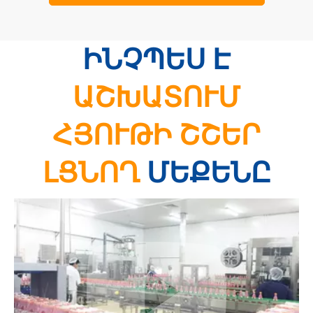
ԻՆՉՊԵՍ Է
ԱՇԽԱՏՈՒՄ
ՀՅՈՒԹԻ ՇՇԵՐ
ԼՑՆՈՂ
ՄԵՔԵՆԸ