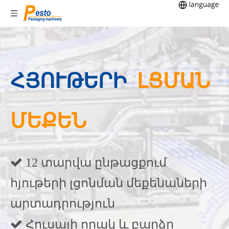
ՀՅՈՒԹԵՐԻ
ԼՑՄԱՆ
ՄԵՔԵՆ
 12 տարվա ընթացքում
հյութերի լցոնման մեքենաների
արտադրություն
 Հուսալի որակ և բարձր