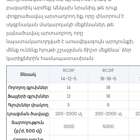
բացառիկ արժեք: Անկախ նրանից, թե դուք
փոքրածավալ արտադրող եք, որը փնտրում է
սկզբնական մակարդակի մեքենաներ, թե
լայնածավալ արտադրող, որը
նպատակաուղղված է առավելագույն արդյունքի,
մենք ունենք հյութի շշալցման ճիշտ մեքենա՝ ձեր
կարիքներին համապատասխան:
RCGF
RCGF
Տեսակ
14-12-5
18-18-6
Ողողող գլուխներ
14
18
Ֆայլերի գլուխներ
12
18
Գլուխներ փակող
5
6
Լրացման ծավալը
200-2000 մլ
200-2000 մլ
2
Տարողություն
3000
5000
(բ/ժ, 500 մլ)
Հզորությունը