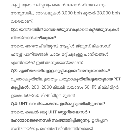
കുപ്പിയുടെ വലിപ്പവും ലൈൻ കോൺഫിഗറേഷനും
അനുസരിച്ച് മോഡലുകൾ 3,000 bph മുതൽ 28,000 bph
വരെയാണ്.
Q2: യന്ത്രത്തിന് മാമ്പഴ ജ്യൂസ് കൂടാതെ മറ്റ് ജ്യൂസുകൾ
നിറയ്ക്കാൻ കഴിയുമോ?
അതെ, ഓറഞ്ച് ജ്യൂസ്, ആപ്പിൾ ജ്യൂസ്, മിക്സഡ്
ഫ്രൂട്ട് പാനീയങ്ങൾ, ചായ, മറ്റ് ചൂടുള്ള പാനീയങ്ങൾ
എന്നിവയ്ക്ക് ഇത് അനുയോജ്യമാണ്.
Q3: ഏത് തരത്തിലുള്ള കുപ്പികളാണ് അനുയോജ്യം?
വൃത്താകൃതിയിലുള്ളതും
ചതുരാകൃതിയിലുള്ളതുമായ PET
കുപ്പികൾ .
200-2000 മില്ലി, വ്യാസം 50-115 മില്ലിമീറ്റർ,
ഉയരം 150-350 മില്ലിമീറ്റർ മുതൽ
Q4: UHT വന്ധ്യംകരണം ഉൾപ്പെടുത്തിയിട്ടുണ്ടോ?
അതെ, ലൈൻ ഒരു
UHT സ്റ്റെറിലൈസർ +
ഹോമോജെനൈസർ സംയോജിപ്പിക്കുന്നു.
ഉൽപ്പന്ന
സ്ഥിരതയ്ക്കും ഷെൽഫ് ജീവിതത്തിനുമായി