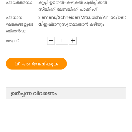
പ്രവർത്തനം:
കുപ്പി ഊതൽ-കഴുകൽ പൂരിപ്പിക്കൽ
സീലിംഗ്-ലേബലിംഗ്-പാക്കിംഗ്
പ്രധാന
Siemens/Schneider/Mitsubishi/AirTac/Delt
ഘടകങ്ങളുടെ
a/ഇഷ്‌ടാനുസൃതമാക്കാൻ കഴിയും
ബ്രാൻഡ്:
അളവ്:
അന്വേഷിക്കുക
ഉൽപ്പന്ന വിവരണം