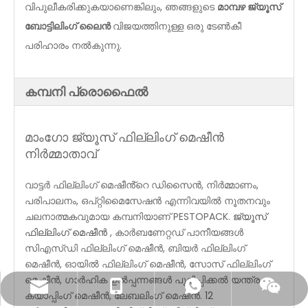
വിപുലീകരിക്കുകയാണെങ്കിലും, ഞങ്ങളുടെ
മാമ്പഴ ജ്യൂസ്
ബോട്ടിലിംഗ് ലൈൻ
വിജയത്തിനുള്ള ഒരു ടേൺകീ
പരിഹാരം നൽകുന്നു.
കമ്പനി പ്രൊഫൈൽ
മാംഗോ ജ്യൂസ് ഫില്ലിംഗ് മെഷീൻ
നിർമ്മാതാവ്
വാട്ടർ ഫില്ലിംഗ് മെഷീൻ്റെ ഡിസൈൻ, നിർമ്മാണം,
പരിപാലനം, ഒപ്റ്റിമൈസേഷൻ എന്നിവയിൽ നൂതനവും
ചലനാത്മകവുമായ കമ്പനിയാണ് PESTOPACK.
ജ്യൂസ്
ഫില്ലിംഗ് മെഷീൻ
, കാർബണേറ്റഡ് പാനീയങ്ങൾ
സിഎസ്ഡി ഫില്ലിംഗ് മെഷീൻ, ബിയർ ഫില്ലിംഗ്
മെഷീൻ, ഓയിൽ ഫില്ലിംഗ് മെഷീൻ, സോസ് ഫില്ലിംഗ്
മെഷീൻ, ഗാർഹിക ഉൽപ്പന്നങ്ങൾ പൂരിപ്പിക്കൽ യന്ത്രം,
sales@pestopack.com
0086- 18151995436
WhatsApp
വെചാറ്റ്
ക്യാപ്പിംഗ് മെഷീൻ, ലേബലിംഗ് മെഷീൻ. 12