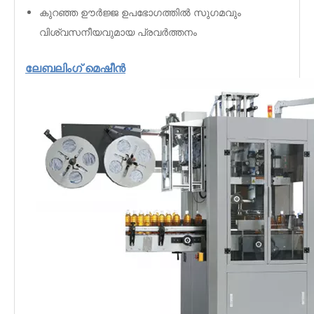
കുറഞ്ഞ ഊർജ്ജ ഉപഭോഗത്തിൽ സുഗമവും
വിശ്വസനീയവുമായ പ്രവർത്തനം
ലേബലിംഗ് മെഷീൻ