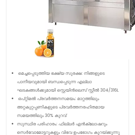
മെച്ചപ്പെടുത്തിയ ഭക്ഷ്യ സുരക്ഷ: നിങ്ങളുടെ
പാനീയവുമായി ബന്ധപ്പെടുന്ന എല്ലാ
ഘടകങ്ങൾക്കുമായി സ്റ്റെയിൻലെസ് സ്റ്റീൽ 304/316L
ഒപ്റ്റിമൽ പ്രവർത്തനസമയം: മാറ്റത്തിലും
അറ്റകുറ്റപ്പണികളുടെ പ്രവർത്തനരഹിതമായ
സമയത്തിലും 30% കുറവ്
സുസ്ഥിര പരിഹാരം: ഫില്ലർ എൻക്ലോഷറും
സെർവോമോട്ടറുകളും വിഭവ ഉപഭോഗം കുറയ്ക്കുന്നു