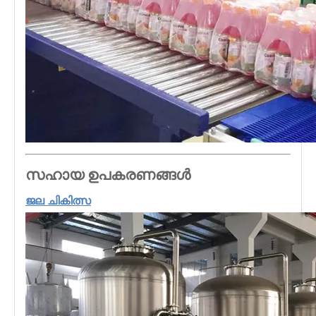
സഹായ ഉപകരണങ്ങൾ
ജല ചികിത്സ