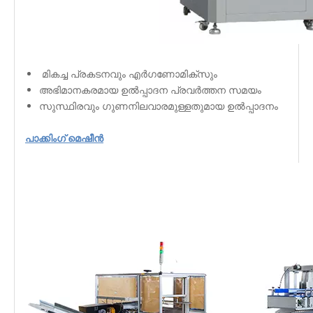
മികച്ച പ്രകടനവും എർഗണോമിക്സും
അഭിമാനകരമായ ഉൽപ്പാദന പ്രവർത്തന സമയം
സുസ്ഥിരവും ഗുണനിലവാരമുള്ളതുമായ ഉൽപ്പാദനം
പാക്കിംഗ് മെഷീൻ