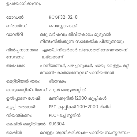
ഉപയോഗിക്കുന്നു.
മോഡൽ:
RCGF32-32-8
ബ്രാൻഡ്:
പെസ്റ്റോപാക്ക്
വാറൻ്റി:
ഒരു വർഷവും ജീവിതകാലം മുഴുവൻ
നീണ്ടുനിൽക്കുന്ന സാങ്കേതിക പിന്തുണയും
വിൽപ്പനാനന്തര
എഞ്ചിനീയർമാർ വിദേശത്ത് സേവനത്തിന്
സേവനം:
ലഭ്യമാണ്
അപേക്ഷ:
പാനീയങ്ങൾ, പഴച്ചാറുകൾ, ചായ, വെള്ളം, മറ്റ്
നോൺ-കാർബണേറ്റഡ് പാനീയങ്ങൾ
മെറ്റീരിയൽ തരം:
ദ്രാവകം
ഓട്ടോമാറ്റിക് ഗ്രേഡ്:
ഫുൾ ഓട്ടോമാറ്റിക്
ഉൽപ്പാദന ശേഷി:
മണിക്കൂറിൽ 12000 കുപ്പികൾ
കുപ്പി തരങ്ങൾ:
PET കുപ്പികൾ 200-2000 മില്ലി
നിയന്ത്രണം:
PLC+ടച്ച് സ്ക്രീൻ
മെഷീൻ മെറ്റീരിയൽ:
SUS304
മെഷീൻ
വെള്ളം ശുദ്ധീകരിക്കുക-പാനീയ സംസ്കരണം-