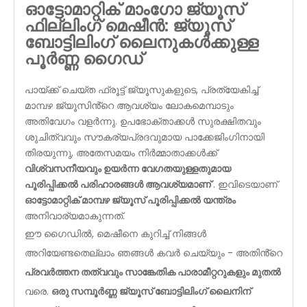
ഓട്ടോമാറ്റിക് മാംഗോ ജ്യൂസ്
ഫില്ലിംഗ് മെഷീൻ: ജ്യൂസ്
ബോട്ടിലിംഗ് ലൈനുകൾക്കുള്ള
പൂർണ്ണ ഗൈഡ്
പായ്ക്ക് ചെയ്ത ഫ്രൂട്ട് ജ്യൂസുകളുടെ, പ്രത്യേകിച്ച്
മാമ്പഴ ജ്യൂസിൻ്റെ ആവശ്യം ലോകമെമ്പാടും
അതിവേഗം വളർന്നു. ഉപഭോക്താക്കൾ സുരക്ഷിതവും
ശുചിത്വവും സൗകര്യപ്രദവുമായ പാക്കേജിംഗിനായി
തിരയുന്നു, അതേസമയം നിർമ്മാതാക്കൾക്ക്
വിശ്വസനീയവും ഉയർന്ന വേഗതയുള്ളതുമായ
പൂരിപ്പിക്കൽ പരിഹാരങ്ങൾ ആവശ്യമാണ്
. ഇവിടെയാണ്
ഓട്ടോമാറ്റിക് മാമ്പഴ ജ്യൂസ് പൂരിപ്പിക്കൽ യന്ത്രം
അനിവാര്യമാകുന്നത്.
ഈ ഗൈഡിൽ, മെഷീനെ കുറിച്ച് നിങ്ങൾ
അറിയേണ്ടതെല്ലാം ഞങ്ങൾ കവർ ചെയ്യും - അതിൻ്റെ
പ്രവർത്തന തത്വവും സാങ്കേതിക പാരാമീറ്ററുകളും മുതൽ
വരെ.
ഒരു സമ്പൂർണ്ണ ജ്യൂസ് ബോട്ടിലിംഗ് ലൈനിന്