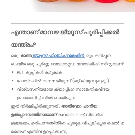
എന്താണ് മാമ്പഴ ജ്യൂസ് പൂരിപ്പിക്കൽ
യന്ത്രം?
ഒരു
മാങ്ങ
ജ്യൂസ് ഫില്ലിംഗ് മെഷീൻ
രൂപകൽപ്പന
ചെയ്ത ഒരു പൂർണ്ണ ഓട്ടോമേറ്റഡ് ബോട്ടിലിംഗ് സിസ്റ്റമാണ്:
PET കുപ്പികൾ കഴുകുക
ഹോട്ട്-ഫിൽ മാമ്പഴ ജ്യൂസ് (മറ്റ് ജ്യൂസുകളും)
വിശ്വസനീയമായ ക്യാപ്പിംഗ് സാങ്കേതികവിദ്യ
ഉപയോഗിച്ച് സീൽ ചെയ്യുക
ഇത് നിർമ്മിച്ചിരിക്കുന്നത് .
അതിവേഗ പാനീയ
ഉൽപ്പാദനത്തിനായാണ്
കുറഞ്ഞ ഓക്‌സിജൻ്റെ
ഉള്ളടക്കം, ഉൽപന്നത്തിൻ്റെ പുതുമ, വിപുലീകൃത ഷെൽഫ്
ലൈഫ് എന്നിവ ഉറപ്പാക്കുന്ന,