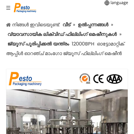
നിങ്ങൾ ഇവിടെയുണ്ട്:
വീട്
»
ഉൽപ്പന്നങ്ങൾ
»
വ്യാവസായിക ലിക്വിഡ് ഫില്ലിംഗ് മെഷീനുകൾ
»
ജ്യൂസ് പൂരിപ്പിക്കൽ യന്ത്രം
12000BPH
ഓട്ടോമാറ്റിക്
ആപ്പിൾ ഓറഞ്ച് മാംഗോ ജ്യൂസ് ഫില്ലിംഗ് മെഷീൻ