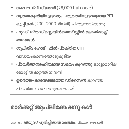
ഹൈ-സ്പീഡ് ശേഷി
(28,000 bph വരെ)
വൃത്താകൃതിയിലുള്ളതും ചതുരത്തിലുള്ളതുമായ PET
കുപ്പികൾ
(200-2000 മില്ലി) പിന്തുണയ്ക്കുന്നു
ഫുഡ്-ഗ്രേഡ് സ്റ്റെയിൻലെസ് സ്റ്റീൽ കോൺടാക്റ്റ്
ഭാഗങ്ങൾ
ശുചിത്വ ഹോട്ട്-ഫിൽ പ്രക്രിയ
UHT
വന്ധ്യംകരണത്തോടുകൂടിയ
പ്രവർത്തനരഹിതമായ സമയം കുറഞ്ഞു
ഓട്ടോമാറ്റിക്
ബോട്ടിൽ മാറ്റത്തിന് നന്ദി,
ഊർജ്ജ-കാര്യക്ഷമമായ ഡിസൈൻ
കുറഞ്ഞ
പ്രവർത്തന ചെലവുകൾക്കായി
മാർക്കറ്റ് ആപ്ലിക്കേഷനുകൾ
മാമ്പഴ
ജ്യൂസ് പൂരിപ്പിക്കൽ യന്ത്രം
വ്യാപകമായി