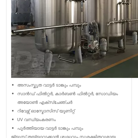
അസംസ്കൃത വാട്ടർ ടാങ്കും പമ്പും
സാൻഡ് ഫിൽറ്റർ, കാർബൺ ഫിൽറ്റർ, സോഡിയം
അയോൺ എക്സ്ചേഞ്ചർ
റിവേഴ്സ് ഓസ്മോസിസ് യൂണിറ്റ്
UV വന്ധ്യംകരണം
പൂർത്തിയായ വാട്ടർ ടാങ്കും പമ്പും
ജ്യൂസ് തയ്യാറാക്കാൻ ശുദ്ധവും സുരക്ഷിതവുമായ