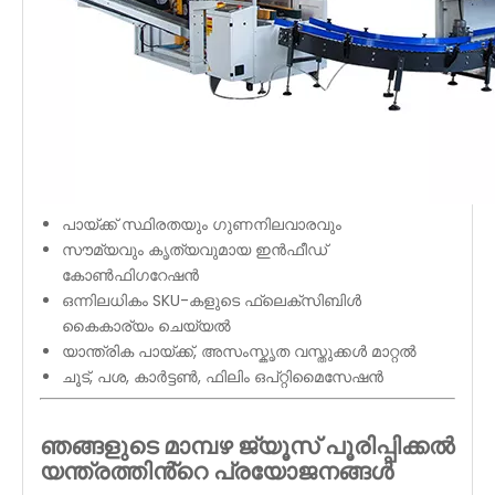
പായ്ക്ക് സ്ഥിരതയും ഗുണനിലവാരവും
സൗമ്യവും കൃത്യവുമായ ഇൻഫീഡ്
കോൺഫിഗറേഷൻ
ഒന്നിലധികം SKU-കളുടെ ഫ്ലെക്സിബിൾ
കൈകാര്യം ചെയ്യൽ
യാന്ത്രിക പായ്ക്ക്, അസംസ്കൃത വസ്തുക്കൾ മാറ്റൽ
ചൂട്, പശ, കാർട്ടൺ, ഫിലിം ഒപ്റ്റിമൈസേഷൻ
ഞങ്ങളുടെ മാമ്പഴ ജ്യൂസ് പൂരിപ്പിക്കൽ
യന്ത്രത്തിൻ്റെ പ്രയോജനങ്ങൾ