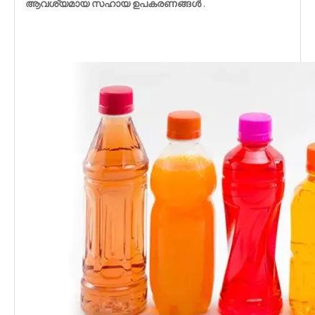
ആവശ്യമായ സഹായ ഉപകരണങ്ങൾ
.