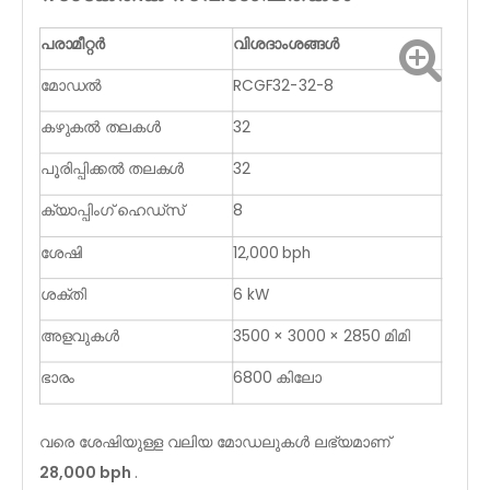
പരാമീറ്റർ
വിശദാംശങ്ങൾ
മോഡൽ
RCGF32-32-8
കഴുകൽ തലകൾ
32
പൂരിപ്പിക്കൽ തലകൾ
32
ക്യാപ്പിംഗ് ഹെഡ്സ്
8
ശേഷി
12,000 bph
ശക്തി
6 kW
അളവുകൾ
3500 × 3000 × 2850 മിമി
ഭാരം
6800 കിലോ
വരെ ശേഷിയുള്ള വലിയ മോഡലുകൾ ലഭ്യമാണ്
28,000 bph
.