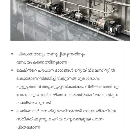
പ്രധാനമായും തണുപ്പിക്കുന്നതിനും
വന്ധ്യംകരണത്തിനുമാണ്
മെഷീൻ്റെ പ്രധാന ഭാഗങ്ങൾ സ്റ്റെയിൻലെസ് സ്റ്റീൽ
കൊണ്ടാണ് നിർമ്മിച്ചിരിക്കുന്നത്, മുകൾഭാഗം
എളുപ്പത്തിൽ അറ്റകുറ്റപ്പണികൾക്കും നിരീക്ഷണത്തിനും
വേണ്ടി തുറക്കാൻ കഴിയുന്ന തരത്തിലാണ് രൂപകൽപ്പന
ചെയ്തിരിക്കുന്നത്.
കൺവെയർ ബെൽറ്റ് റെക്‌സ്‌നോർ സാങ്കേതികവിദ്യ
സ്വീകരിക്കുന്നു, ചെറിയ വസ്ത്രങ്ങളുള്ള പരന്ന
പ്രതലമാണ്