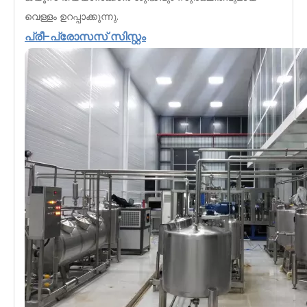
വെള്ളം ഉറപ്പാക്കുന്നു.
പ്രീ-പ്രോസസ് സിസ്റ്റം