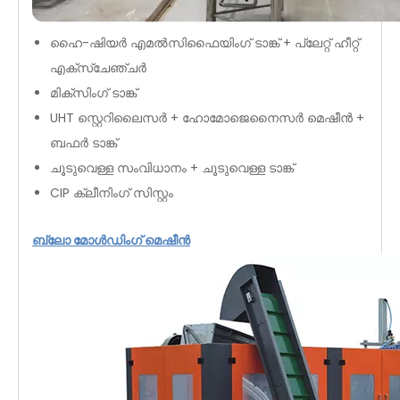
ഹൈ-ഷിയർ എമൽസിഫൈയിംഗ് ടാങ്ക് + പ്ലേറ്റ് ഹീറ്റ്
എക്സ്ചേഞ്ചർ
മിക്സിംഗ് ടാങ്ക്
UHT സ്റ്റെറിലൈസർ + ഹോമോജെനൈസർ മെഷീൻ +
ബഫർ ടാങ്ക്
ചൂടുവെള്ള സംവിധാനം + ചൂടുവെള്ള ടാങ്ക്
CIP ക്ലീനിംഗ് സിസ്റ്റം
ബ്ലോ മോൾഡിംഗ് മെഷീൻ