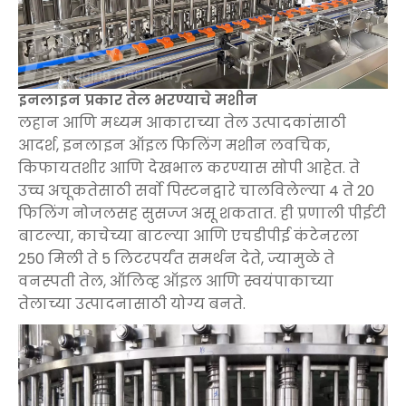
इनलाइन प्रकार तेल भरण्याचे मशीन
लहान आणि मध्यम आकाराच्या तेल उत्पादकांसाठी
आदर्श, इनलाइन ऑइल फिलिंग मशीन लवचिक,
किफायतशीर आणि देखभाल करण्यास सोपी आहेत. ते
उच्च अचूकतेसाठी सर्वो पिस्टनद्वारे चालविलेल्या 4 ते 20
फिलिंग नोजलसह सुसज्ज असू शकतात. ही प्रणाली पीईटी
बाटल्या, काचेच्या बाटल्या आणि एचडीपीई कंटेनरला
250 मिली ते 5 लिटरपर्यंत समर्थन देते, ज्यामुळे ते
वनस्पती तेल, ऑलिव्ह ऑइल आणि स्वयंपाकाच्या
तेलाच्या उत्पादनासाठी योग्य बनते.