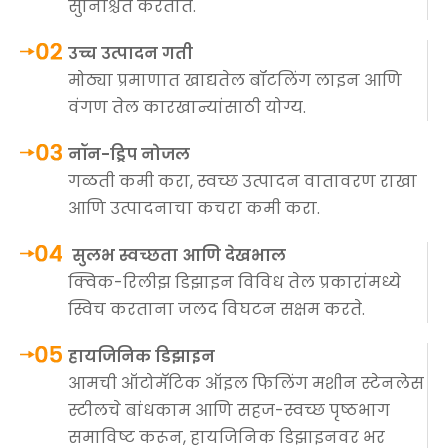
सुनिश्चित करतात.
उच्च उत्पादन गती
मोठ्या प्रमाणात खाद्यतेल बॉटलिंग लाइन आणि
वंगण तेल कारखान्यांसाठी योग्य.
नॉन-ड्रिप नोजल
गळती कमी करा, स्वच्छ उत्पादन वातावरण राखा
आणि उत्पादनाचा कचरा कमी करा.
सुलभ स्वच्छता आणि देखभाल
क्विक-रिलीझ डिझाइन विविध तेल प्रकारांमध्ये
स्विच करताना जलद विघटन सक्षम करते.
हायजिनिक डिझाइन
आमची ऑटोमॅटिक ऑइल फिलिंग मशीन स्टेनलेस
स्टीलचे बांधकाम आणि सहज-स्वच्छ पृष्ठभाग
समाविष्ट करून, हायजिनिक डिझाइनवर भर