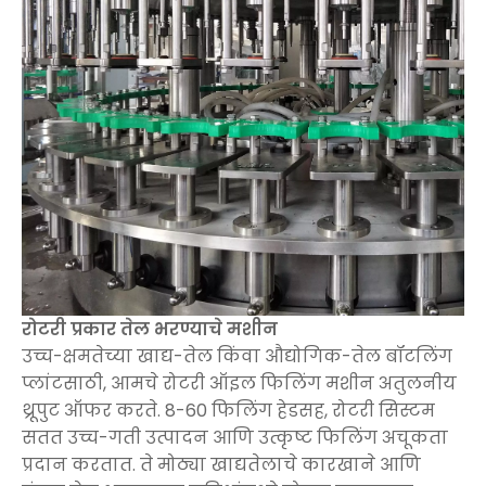
रोटरी प्रकार तेल भरण्याचे मशीन
उच्च-क्षमतेच्या खाद्य-तेल किंवा औद्योगिक-तेल बॉटलिंग
प्लांटसाठी, आमचे रोटरी ऑइल फिलिंग मशीन अतुलनीय
थ्रूपुट ऑफर करते. 8-60 फिलिंग हेडसह, रोटरी सिस्टम
सतत उच्च-गती उत्पादन आणि उत्कृष्ट फिलिंग अचूकता
प्रदान करतात. ते मोठ्या खाद्यतेलाचे कारखाने आणि