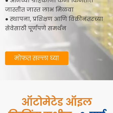
● आमच्या ग्राहकांना कमी किमतीत
जास्तीत जास्त लाभ मिळवा
● स्थापना, प्रशिक्षण आणि विक्रीनंतरच्या
सेवेसाठी पूर्णपणे समर्थन
मोफत सल्ला घ्या
ऑटोमेटेड ऑइल