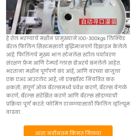
हे तेल भरण्याचे मशीन प्रामुख्याने 100-300kgs लिक्विड
बॅरल फिलिंग सिस्टमसाठी बुद्धिमानपणे डिझाइन केलेले
आहे. फिलिंगचे मुख्य भाग स्टेनलेस स्टील पर्यावरण
संरक्षण फ्रेम आणि टेम्पर्ड ग्लास डोअरचे बनलेले आहेत.
भरताना मशीन पूर्णपणे बंद आहे, आणि वरच्या बाजूला
एक एअर आउटलेट आहे, जो एक्झॉस्ट नियंत्रित करू
शकतो; संपूर्ण ओळ बॅरल्समध्ये प्रवेश करणे, बॅरल्स वेगळे
करणे, बॅरल्स संरेखित करणे आणि बॅरल्स सोडण्याची
प्रक्रिया पूर्ण करते. फोमिंग टाळण्यासाठी फिलिंग व्हॉल्यूम
वाढवा.
आता नवीनतम किंमत मिळवा