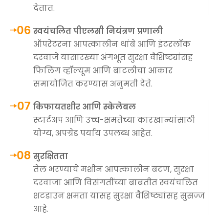
देतात.
स्वयंचलित पीएलसी नियंत्रण प्रणाली
ऑपरेटरना आपत्कालीन थांबे आणि इंटरलॉक
दरवाजे यासारख्या अंगभूत सुरक्षा वैशिष्ट्यांसह
फिलिंग व्हॉल्यूम आणि बाटलीचा आकार
समायोजित करण्यास अनुमती देते.
किफायतशीर आणि स्केलेबल
स्टार्टअप आणि उच्च-क्षमतेच्या कारखान्यांसाठी
योग्य, अपग्रेड पर्याय उपलब्ध आहेत.
सुरक्षितता
तेल भरण्याचे मशीन आपत्कालीन बटण, सुरक्षा
दरवाजा आणि विसंगतींच्या बाबतीत स्वयंचलित
शटडाउन क्षमता यासह सुरक्षा वैशिष्ट्यांसह सुसज्ज
आहे.