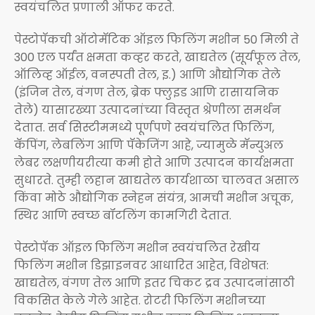
स्वयंचलित प्रणाली ऑफर करते.
पेस्टोपॅकची ऑटोमॅटिक ऑइल फिलिंग मशीन 50 मिली ते
300 एल पर्यंत क्षमता कव्हर करते, खाद्यतेल (सूर्यफूल तेल,
ऑलिव्ह ऑईल, वनस्पती तेल, इ.) आणि औद्योगिक तेले
(इंजिन तेल, वंगण तेल, ब्रेक फ्लुइड आणि रासायनिक
तेले) यासारख्या उत्पादनांच्या विस्तृत श्रेणीला समर्थन
देतात. सर्व सिस्टीममध्ये पूर्णपणे स्वयंचलित फिलिंग,
कॅपिंग, लेबलिंग आणि पॅकेजिंग आहे, ज्यामुळे मॅन्युअल
लेबर लक्षणीयरीत्या कमी होते आणि उत्पादन कार्यक्षमता
सुधारते. तुम्ही लहान खाद्यतेल कार्यशाळा चालवत असाल
किंवा मोठे औद्योगिक स्नेहन संयंत्र, आमची मशीन अचूक,
स्थिर आणि स्वच्छ बॉटलिंग कामगिरी देतात.
पेस्टोपॅक ऑइल फिलिंग मशीन स्वयंचलित रेखीय
फिलिंग मशीन डिझाइनवर आधारित आहेत, विशेषत:
खाद्यतेल, वंगण तेल आणि इतर चिकट द्रव उत्पादनांसाठी
विकसित केले गेले आहेत. रोटरी फिलिंग मशीनच्या