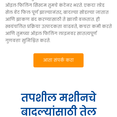
ऑइल फिलिंग सिस्टम तुमचे कंटेनर भरते. एकदा लोड
सेल वेट फिल पूर्ण झाल्यानंतर, बादल्या सोडल्या जातात
आणि झाकण बंद करण्यासाठी ते खाली वळतात. ही
स्वयंचलित प्रक्रिया उत्पादकता वाढवते, कचरा कमी करते
आणि तुमच्या ऑइल फिलिंग लाइनवर सातत्यपूर्ण
गुणवत्ता सुनिश्चित करते.
आता संपर्क करा
तपशील
मशीनचे
बादल्यांसाठी तेल