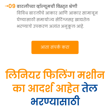
बाटलीच्या व्हॉल्यूमची विस्तृत श्रेणी
विविध बाटलीचे आकार आणि आकार सामावून
घेण्यासाठी समायोज्य सेटिंग्जसह खाद्यतेल
भरण्याचे उपकरण अत्यंत अनुकूल आहे.
आता संपर्क करा
लिनियर फिलिंग मशीन
का आदर्श आहेत
तेल
भरण्यासाठी