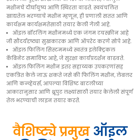
मशीनचे दीर्घायुष्य आणि स्थिरता वाढते. स्वयंचलित
खाद्यतेल भरण्याचे मशीन म्हणून, ही प्रणाली सतत आणि
कार्यक्षम कार्यक्षमतेसाठी तयार केली गेली आहे.
ऑइल बॉटलिंग मशीनमध्ये एक जंगम टचस्क्रीन आहे
जी सौंदर्यदृष्ट्या सुखकारक आणि ऑपरेट करणे सोपे आहे.
ऑइल फिलिंग सिस्टममध्ये स्वतंत्र इलेक्ट्रिकल
कॅबिनेट समाविष्ट आहे, जे सुरक्षा कार्यप्रदर्शन वाढवते.
ऑइल फिलिंग मशीन इतर सहाय्यक उपकरणांसह
एकत्रित केले जाऊ शकते जसे की फिलिंग मशीन, लेबलर
आणि कन्व्हेयर्स, आपल्या विशिष्ट बाटलीच्या
आकारानुसार आणि थ्रूपुट लक्ष्यांसाठी तयार केलेली संपूर्ण
तेल भरण्याची लाइन तयार करते.
ऑइल
वैशिष्ट्ये
प्रमुख