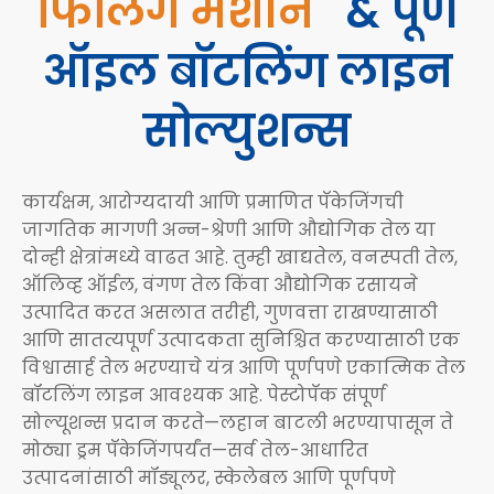
फिलिंग मशीन
&
पूर्ण
ऑइल बॉटलिंग लाइन
सोल्युशन्स
कार्यक्षम, आरोग्यदायी आणि प्रमाणित पॅकेजिंगची
जागतिक मागणी अन्न-श्रेणी आणि औद्योगिक तेल या
दोन्ही क्षेत्रांमध्ये वाढत आहे. तुम्ही खाद्यतेल, वनस्पती तेल,
ऑलिव्ह ऑईल, वंगण तेल किंवा औद्योगिक रसायने
उत्पादित करत असलात तरीही, गुणवत्ता राखण्यासाठी
आणि सातत्यपूर्ण उत्पादकता सुनिश्चित करण्यासाठी एक
विश्वासार्ह तेल भरण्याचे यंत्र आणि पूर्णपणे एकात्मिक तेल
बॉटलिंग लाइन आवश्यक आहे. पेस्टोपॅक संपूर्ण
सोल्यूशन्स प्रदान करते—लहान बाटली भरण्यापासून ते
मोठ्या ड्रम पॅकेजिंगपर्यंत—सर्व तेल-आधारित
उत्पादनांसाठी मॉड्यूलर, स्केलेबल आणि पूर्णपणे