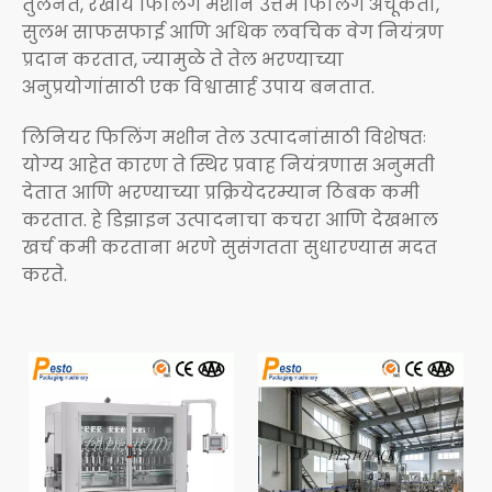
तुलनेत, रेखीय फिलिंग मशीन उत्तम फिलिंग अचूकता,
सुलभ साफसफाई आणि अधिक लवचिक वेग नियंत्रण
प्रदान करतात, ज्यामुळे ते तेल भरण्याच्या
अनुप्रयोगांसाठी एक विश्वासार्ह उपाय बनतात.
लिनियर फिलिंग मशीन तेल उत्पादनांसाठी विशेषतः
योग्य आहेत कारण ते स्थिर प्रवाह नियंत्रणास अनुमती
देतात आणि भरण्याच्या प्रक्रियेदरम्यान ठिबक कमी
करतात. हे डिझाइन उत्पादनाचा कचरा आणि देखभाल
खर्च कमी करताना भरणे सुसंगतता सुधारण्यास मदत
करते.