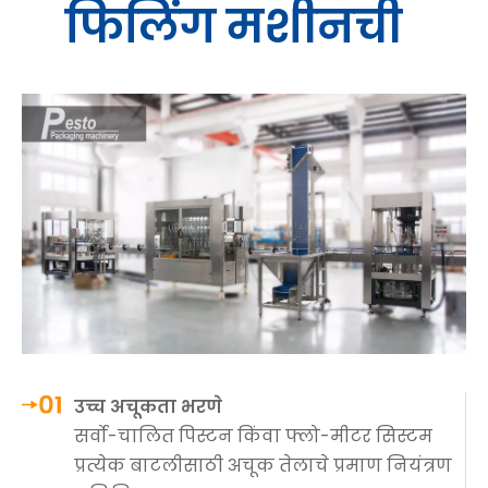
फिलिंग मशीनची
उच्च अचूकता भरणे
सर्वो-चालित पिस्टन किंवा फ्लो-मीटर सिस्टम
प्रत्येक बाटलीसाठी अचूक तेलाचे प्रमाण नियंत्रण