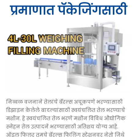
प्रमाणात पॅकेजिंगसाठी
निव्वळ वजनाने तेलांचे बॅरल्स अचूकपणे भरण्यासाठी
डिझाइन केलेले बादल्यांसाठी स्वयंचलित तेल भरण्याचे
मशीन. हे स्वयंचलित तेल भरणे मशीन विविध औद्योगिक
स्नेहन तेल उत्पादने भरण्यासाठी अतिशय योग्य आहे.
ऑइल फिलर तुमचे बॅरल्स फिलिंग स्टेशनवर नेतो जिथे