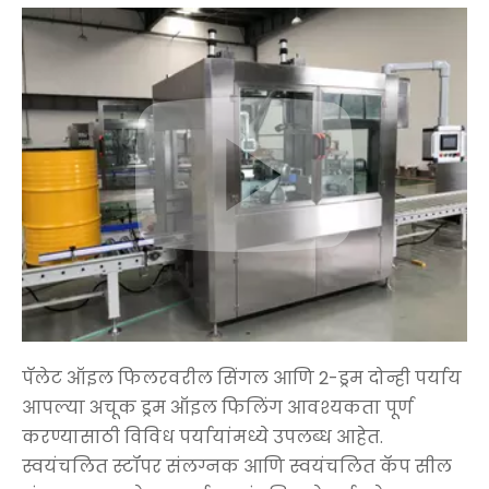
पॅलेट ऑइल फिलरवरील सिंगल आणि 2-ड्रम दोन्ही पर्याय
आपल्या अचूक ड्रम ऑइल फिलिंग आवश्यकता पूर्ण
करण्यासाठी विविध पर्यायांमध्ये उपलब्ध आहेत.
स्वयंचलित स्टॉपर संलग्नक आणि स्वयंचलित कॅप सील