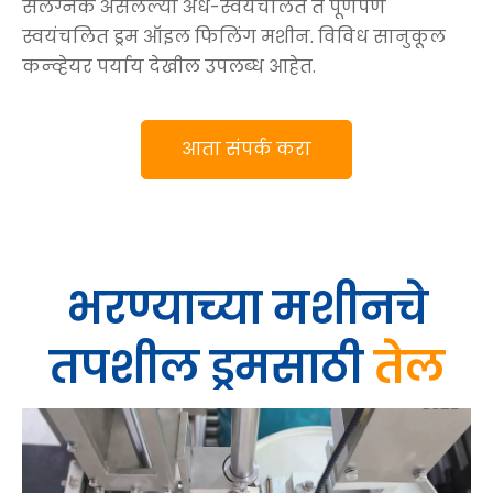
संलग्नक असलेल्या अर्ध-स्वयंचलित ते पूर्णपणे
स्वयंचलित ड्रम ऑइल फिलिंग मशीन. विविध सानुकूल
कन्व्हेयर पर्याय देखील उपलब्ध आहेत.
आता संपर्क करा
भरण्याच्या मशीनचे
तपशील
ड्रमसाठी
तेल