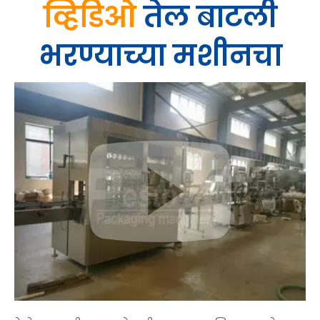
व्हिडिओ
तेल बाटली
भरण्याच्या मशीनचा