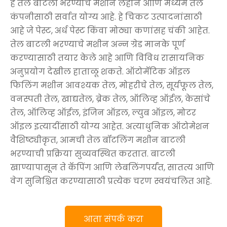
हे तेल बाटली भरण्याचे मशीन लहान आणि मध्यम तेल
कंपनीसाठी सर्वात योग्य आहे. हे चिकट उत्पादनांसाठी
आहे जे पेस्ट, अर्ध पेस्ट किंवा मोठ्या कणांसह चंकी आहेत.
तेल बाटली भरण्याचे मशीन अन्न ग्रेड मानके पूर्ण
करण्यासाठी तयार केले आहे आणि विविध रासायनिक
अनुप्रयोग देखील हाताळू शकते. ऑटोमॅटिक ऑइल
फिलिंग मशीन आवश्यक तेल, मोहरीचे तेल, सूर्यफूल तेल,
वनस्पती तेल, खाद्यतेल, ब्रेक तेल, ऑलिव्ह ऑईल, केसांचे
तेल, ऑलिव्ह ऑईल, इंजिन ऑइल, ल्युब ऑइल, मोटर
ऑइल इत्यादींसाठी योग्य आहेत. अत्याधुनिक ऑटोमेशन
वैशिष्ट्यीकृत, आमची तेल बॉटलिंग मशीन बाटली
भरण्याची प्रक्रिया सुव्यवस्थित करतात. बाटली
खाण्यापासून ते कॅपिंग आणि लेबलिंगपर्यंत, सातत्य आणि
वेग सुनिश्चित करण्यासाठी प्रत्येक चरण स्वयंचलित आहे.
आता संपर्क करा