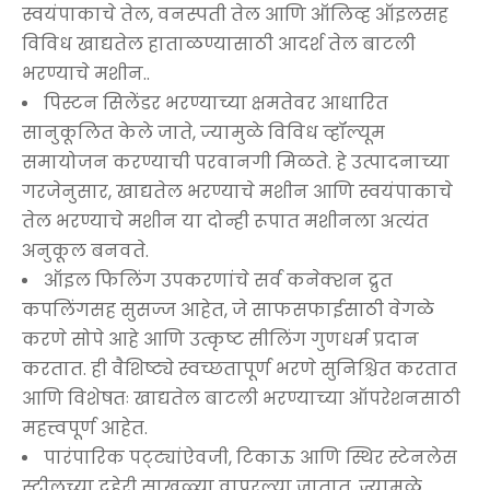
स्वयंपाकाचे तेल, वनस्पती तेल आणि ऑलिव्ह ऑइलसह
विविध खाद्यतेल हाताळण्यासाठी आदर्श तेल बाटली
भरण्याचे मशीन..
पिस्टन सिलेंडर भरण्याच्या क्षमतेवर आधारित
सानुकूलित केले जाते, ज्यामुळे विविध व्हॉल्यूम
समायोजन करण्याची परवानगी मिळते. हे उत्पादनाच्या
गरजेनुसार, खाद्यतेल भरण्याचे मशीन आणि स्वयंपाकाचे
तेल भरण्याचे मशीन या दोन्ही रूपात मशीनला अत्यंत
अनुकूल बनवते.
ऑइल फिलिंग उपकरणांचे सर्व कनेक्शन द्रुत
कपलिंगसह सुसज्ज आहेत, जे साफसफाईसाठी वेगळे
करणे सोपे आहे आणि उत्कृष्ट सीलिंग गुणधर्म प्रदान
करतात. ही वैशिष्ट्ये स्वच्छतापूर्ण भरणे सुनिश्चित करतात
आणि विशेषतः खाद्यतेल बाटली भरण्याच्या ऑपरेशनसाठी
महत्त्वपूर्ण आहेत.
पारंपारिक पट्ट्यांऐवजी, टिकाऊ आणि स्थिर स्टेनलेस
स्टीलच्या दुहेरी साखळ्या वापरल्या जातात, ज्यामुळे