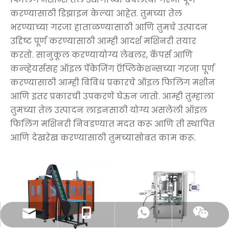
करण्यासाठी डिझाइन केल्या आहेत. तुमच्या तेल
भरण्याच्या गरजा हाताळण्यासाठी आणि तुमचे उत्पादन
उद्दिष्ट पूर्ण करण्यासाठी आम्ही आदर्श मशिनरी तयार
करतो. सानुकूल करण्यायोग्य लेबलर, कॅपर्स आणि
कन्व्हेयर्ससह ऑइल पॅकेजिंग ऍप्लिकेशन्सच्या गरजा पूर्ण
करण्यासाठी आम्ही विविध प्रकारचे ऑइल फिलिंग मशीन
आणि इतर प्रकारची उपकरणे घेऊन जातो. आम्ही तुम्हाला
तुमच्या तेल उत्पादन लाइनसाठी योग्य असलेली ऑइल
फिलिंग मशिनरी निवडण्यात मदत करू आणि ती स्थापित
आणि देखरेख करण्यासाठी तुमच्यासोबत काम करू.
sales@pestopack.com
0086- 18151995436
व्हॉट्सॲप
वेचॅट