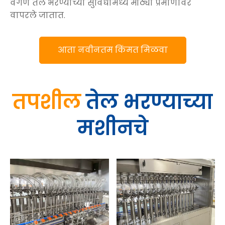
वंगण तेल भरण्याच्या सुविधांमध्ये मोठ्या प्रमाणावर
वापरले जातात.
आता नवीनतम किंमत मिळवा
तपशील
तेल भरण्याच्या
मशीनचे