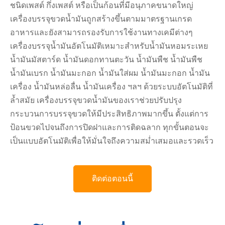
ชนิดเพสต์ กึ่งเพสต์ หรือเป็นก้อนที่มีอนุภาคขนาดใหญ่
เครื่องบรรจุขวดน้ำมันถูกสร้างขึ้นตามมาตรฐานเกรด
อาหารและยังสามารถรองรับการใช้งานทางเคมีต่างๆ
เครื่องบรรจุน้ำมันอัตโนมัติเหมาะสำหรับน้ำมันหอมระเหย
น้ำมันมัสตาร์ด น้ำมันดอกทานตะวัน น้ำมันพืช น้ำมันพืช
น้ำมันเบรก น้ำมันมะกอก น้ำมันใส่ผม น้ำมันมะกอก น้ำมัน
เครื่อง น้ำมันหล่อลื่น น้ำมันเครื่อง ฯลฯ ด้วยระบบอัตโนมัติที่
ล้ำสมัย เครื่องบรรจุขวดน้ำมันของเราช่วยปรับปรุง
กระบวนการบรรจุขวดให้มีประสิทธิภาพมากขึ้น ตั้งแต่การ
ป้อนขวดไปจนถึงการปิดฝาและการติดฉลาก ทุกขั้นตอนจะ
เป็นแบบอัตโนมัติเพื่อให้มั่นใจถึงความสม่ำเสมอและรวดเร็ว
ติดต่อตอนนี้