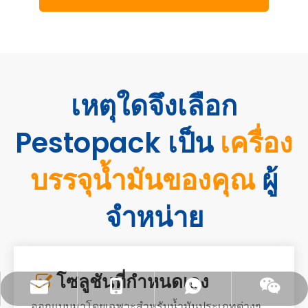
เหตุใดจึงเลือก
Pestopack เป็น
เครื่อง
บรรจุน้ำมันของคุณ
ผู้
จำหน่าย
โซลูชันที่กำหนดเอง

sales@pestopack.com
18151995436
วอทส์แอพพ์
วีแชท
ออกแบบมาโดยเฉพาะสำหรับน้ำมันประเภทต่างๆ