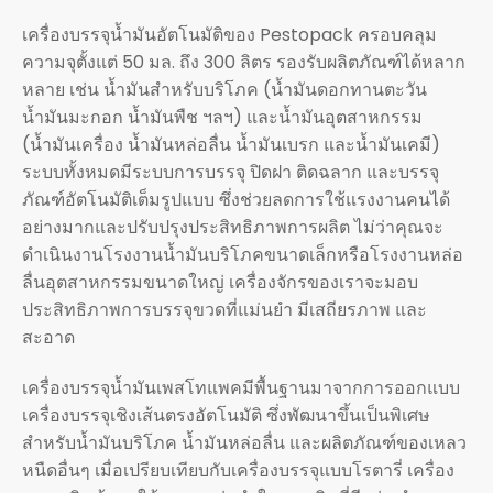
เครื่องบรรจุน้ำมันอัตโนมัติของ Pestopack ครอบคลุม
ความจุตั้งแต่ 50 มล. ถึง 300 ลิตร รองรับผลิตภัณฑ์ได้หลาก
หลาย เช่น น้ำมันสำหรับบริโภค (น้ำมันดอกทานตะวัน
น้ำมันมะกอก น้ำมันพืช ฯลฯ) และน้ำมันอุตสาหกรรม
(น้ำมันเครื่อง น้ำมันหล่อลื่น น้ำมันเบรก และน้ำมันเคมี)
ระบบทั้งหมดมีระบบการบรรจุ ปิดฝา ติดฉลาก และบรรจุ
ภัณฑ์อัตโนมัติเต็มรูปแบบ ซึ่งช่วยลดการใช้แรงงานคนได้
อย่างมากและปรับปรุงประสิทธิภาพการผลิต ไม่ว่าคุณจะ
ดำเนินงานโรงงานน้ำมันบริโภคขนาดเล็กหรือโรงงานหล่อ
ลื่นอุตสาหกรรมขนาดใหญ่ เครื่องจักรของเราจะมอบ
ประสิทธิภาพการบรรจุขวดที่แม่นยำ มีเสถียรภาพ และ
สะอาด
เครื่องบรรจุน้ำมันเพสโทแพคมีพื้นฐานมาจากการออกแบบ
เครื่องบรรจุเชิงเส้นตรงอัตโนมัติ ซึ่งพัฒนาขึ้นเป็นพิเศษ
สำหรับน้ำมันบริโภค น้ำมันหล่อลื่น และผลิตภัณฑ์ของเหลว
หนืดอื่นๆ เมื่อเปรียบเทียบกับเครื่องบรรจุแบบโรตารี่ เครื่อง