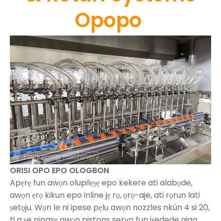
Opopo
ORISI OPO EPO OLOGBON
Apẹrẹ fun awọn olupilẹṣẹ epo kekere ati alabọde,
awọn ẹrọ kikun epo inline jẹ rọ, ọrọ-aje, ati rọrun lati
ṣetọju. Wọn le ni ipese pẹlu awọn nozzles nkún 4 si 20,
ti a ṣe nipasẹ awọn pistons servo fun iṣedede giga.