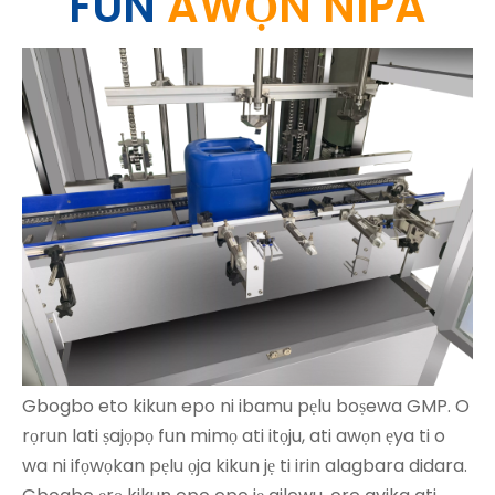
FUN
AWỌN NIPA
Gbogbo eto kikun epo ni ibamu pẹlu boṣewa GMP. O
rọrun lati ṣajọpọ fun mimọ ati itọju, ati awọn ẹya ti o
wa ni ifọwọkan pẹlu ọja kikun jẹ ti irin alagbara didara.