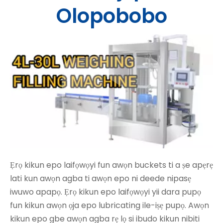
Olopobobo
Ẹrọ kikun epo laifọwọyi fun awọn buckets ti a ṣe apẹrẹ
lati kun awọn agba ti awọn epo ni deede nipasẹ
iwuwo apapọ. Ẹrọ kikun epo laifọwọyi yii dara pupọ
fun kikun awọn ọja epo lubricating ile-iṣẹ pupọ. Awọn
kikun epo gbe awọn agba rẹ lọ si ibudo kikun nibiti