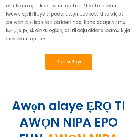
eto kikun epo kun awọn apoti rẹ. Ni kete ti kikun
iwuwo sẹẹli fifuye ti pade, awọn buckets ti tu silẹ ati
pe wọn lọ si isalẹ lati pa ideri naa. Ilana adaṣe yii mu
iṣẹ-ṣiṣe pọ si, dinku egbin, ati rii daju didara ibamu kọja
laini kikun epo rẹ.
Kan si Bayi
Awọn alaye ẸRỌ
TI
AWỌN NIPA EPO