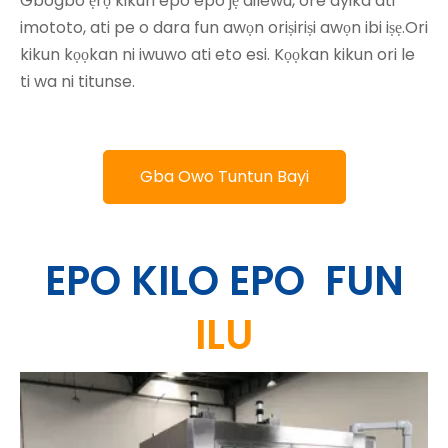
Gbogbo ẹrọ kikun epo epo jẹ ailewu, ore ayika ati
imototo, ati pe o dara fun awọn oriṣiriṣi awọn ibi iṣẹ.Ori
kikun kọọkan ni iwuwo ati eto esi. Kọọkan kikun ori le
ti wa ni titunse.
Gba Owo Tuntun Bayi
EPO KILO EPO
FUN
ILU