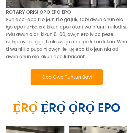
ROTARY ORISI OPO EPO EPO
Fun epo-epo ti o jẹun ti o ga julọ tabi awọn ohun elo
igo epo ile-iṣẹ, ẹrọ kikun epo rotari wa nfunni ni ilodi si.
Pẹlu awọn olori kikun 8-60, awọn eto iyipo pese
iṣelọpọ iyara giga ti nlọsiwaju ati pipe kikun kikun. Wọn
ti wa ni lilo pupọ ni awọn ile-iṣẹ epo ti o jẹun nla ati
awọn ohun elo kikun epo lubricant.
Gba Owo Tuntun Bayi
Ẹ̀RỌ̀
Ẹ̀RỌ̀ Ọ̀RỌ̀ EPO