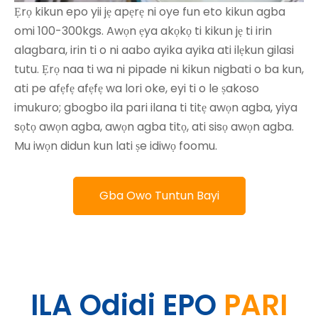
Ẹrọ kikun epo yii jẹ apẹrẹ ni oye fun eto kikun agba
omi 100-300kgs. Awọn ẹya akọkọ ti kikun jẹ ti irin
alagbara, irin ti o ni aabo ayika ayika ati ilẹkun gilasi
tutu. Ẹrọ naa ti wa ni pipade ni kikun nigbati o ba kun,
ati pe afẹfẹ afẹfẹ wa lori oke, eyi ti o le ṣakoso
imukuro; gbogbo ila pari ilana ti titẹ awọn agba, yiya
sọtọ awọn agba, awọn agba titọ, ati sisọ awọn agba.
Mu iwọn didun kun lati ṣe idiwọ foomu.
Gba Owo Tuntun Bayi
ILA Odidi EPO
PARI