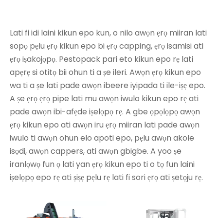
Lati fi idi laini kikun epo kun, o nilo awọn ẹrọ miiran lati
sopọ pẹlu ẹrọ kikun epo bi ẹrọ capping, ẹrọ isamisi ati
ẹrọ iṣakojọpọ. Pestopack pari eto kikun epo rẹ lati
apẹrẹ si otitọ bii ohun ti a ṣe ileri. Awọn ẹrọ kikun epo
wa ti a ṣe lati pade awọn ibeere iyipada ti ile-iṣẹ epo.
A ṣe ẹrọ ẹrọ pipe lati mu awọn iwulo kikun epo rẹ ati
pade awọn ibi-afẹde iṣelọpọ rẹ. A gbe ọpọlọpọ awọn
ẹrọ kikun epo ati awọn iru ẹrọ miiran lati pade awọn
iwulo ti awọn ohun elo apoti epo, pẹlu awọn akole
isọdi, awọn cappers, ati awọn gbigbe. A yoo ṣe
iranlọwọ fun ọ lati yan ẹrọ kikun epo ti o tọ fun laini
iṣelọpọ epo rẹ ati ṣiṣẹ pẹlu rẹ lati fi sori ẹrọ ati ṣetọju rẹ.