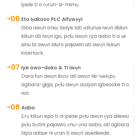
ipele ti o rọrun-si-mimọ.
Eto Iṣakoso PLC Aifọwọyi
Gba awọn oniṣẹ laaye lati ṣatunṣe iwọn didun
kikun ati iwọn igo, pẹlu awọn ẹya aabo ti a ṣe
sinu bi awọn iduro pajawiri ati awọn ilẹkun
interlock.
Iye owo-doko & Ti iwọn
Dara fun awọn ibẹrẹ ati awọn ile-iṣelọpọ
agbara-giga, pẹlu awọn aṣayan igbesoke ti o
wa.
Aabo
Ẹrọ kikun epo ti ni ipese pẹlu awọn ẹya ailewu
pẹlu bọtini pajawiri, ẹnu-ọna aabo, ati agbara
tiipa adaṣe ni ọran ti awọn aiṣedeede.