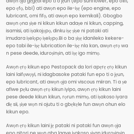
awọn ọja gẹgẹbi epo ti o jẹun (epo sunflower, epo olifi,
epo ẹfọ, bbl) ati awọn epo ile-iṣẹ (epo engine, epo
lubricant, omi fifọ, ati awọn epo kemikali). Gbogbo
awọn ọna ṣiṣe ni kikun kikun adaṣe ni kikun, capping,
isamisi, ati iṣakojọpọ, dinku iṣẹ ṣiṣe ni pataki ati
imudara iṣelọpọ iṣelọpọ.Bi o ba ṣiṣẹ idanileko kekere-
epo tabi ile-iṣẹ lubrication ile-iṣẹ nla kan, awọn ẹrọ wa
n pese deede, iduroṣinṣin, ati iṣẹ igo mimọ.
Awọn ẹrọ kikun epo Pestopack da lori apẹrẹ ẹrọ kikun
laini laifọwọyi, ni idagbasoke pataki fun epo ti o jẹun,
epo lubricant, ati awọn ọja omi viscous miiran. Ti a ṣe
afiwe pẹlu awọn ẹrọ kikun iyipo, awọn ẹrọ kikun laini
pese deede kikun kikun, rọrun mimọ, ati iṣakoso iyara
diẹ sii, ṣiṣe wọn ni ojutu ti o gbẹkẹle fun awọn ohun elo
kikun epo.
Awọn ẹrọ kikun laini jẹ pataki ni pataki fun awọn ọja
epo nitori pe wọn gba laaye iṣakoso ṣiṣan iduroṣinṣin