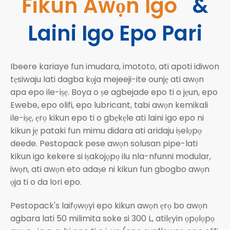
Fikun Awọn Igo
&
Laini Igo Epo Pari
Ibeere kariaye fun imudara, imototo, ati apoti idiwon
tẹsiwaju lati dagba kọja mejeeji-ite ounjẹ ati awọn
apa epo ile-iṣẹ. Boya o ṣe agbejade epo ti o jẹun, epo
Ewebe, epo olifi, epo lubricant, tabi awọn kemikali
ile-iṣẹ, ẹrọ kikun epo ti o gbẹkẹle ati laini igo epo ni
kikun jẹ pataki fun mimu didara ati aridaju iṣelọpọ
deede. Pestopack pese awọn solusan pipe-lati
kikun igo kekere si iṣakojọpọ ilu nla-nfunni modular,
iwọn, ati awọn eto adaṣe ni kikun fun gbogbo awọn
ọja ti o da lori epo.
Pestopack's laifọwọyi epo kikun awọn ẹrọ bo awọn
agbara lati 50 milimita soke si 300 L, atilẹyin ọpọlọpọ