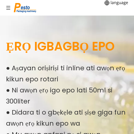
ẸRỌ IGBAGBỌ EPO
● Aṣayan oriṣiriṣi ti inline ati awọn ẹrọ
kikun epo rotari
● Ni awọn ẹrọ igo epo lati 50ml si
300liter
● Didara ti o gbẹkẹle ati ṣiṣe giga fun
awọn ẹrọ kikun epo wa