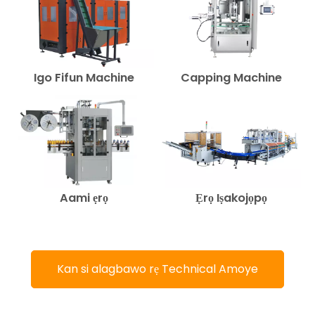
Igo Fifun Machine
Capping Machine
Aami ẹrọ
Ẹrọ Iṣakojọpọ
Kan si alagbawo rẹ Technical Amoye