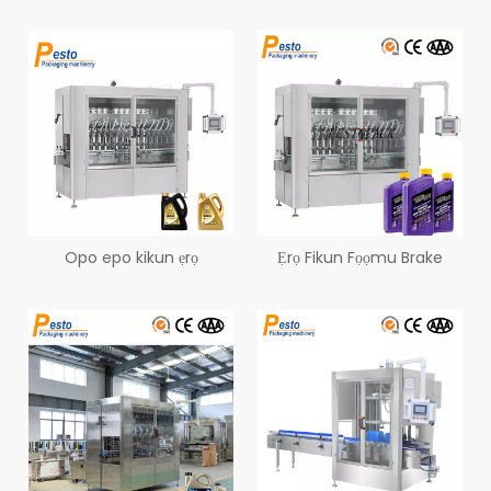
Opo epo kikun ẹrọ
Ẹrọ Fikun Fọọmu Brake