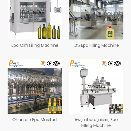
Epo Olifi Filling Machine
Ẹfọ Epo Filling Machine
Ohun elo Epo Musitadi
Awọn ibaraẹnisọrọ Epo
Filling Machine