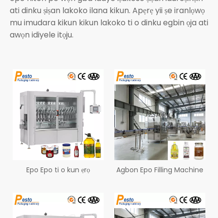
ati dinku ṣiṣan lakoko ilana kikun. Apẹrẹ yii ṣe iranlọwọ
mu imudara kikun kikun lakoko ti o dinku egbin ọja ati
awọn idiyele itọju.
Epo Epo ti o kun ẹrọ
Agbon Epo Filling Machine