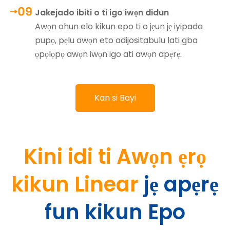
Jakejado ibiti o ti igo iwọn didun
Awọn ohun elo kikun epo ti o jẹun jẹ iyipada
pupọ, pẹlu awọn eto adijositabulu lati gba
ọpọlọpọ awọn iwọn igo ati awọn apẹrẹ.
Kan si Bayi
Kini idi ti Awọn ẹrọ
kikun Linear
jẹ apẹrẹ
fun kikun Epo