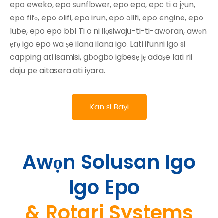
epo eweko, epo sunflower, epo epo, epo ti o jẹun,
epo fifọ, epo olifi, epo irun, epo olifi, epo engine, epo
lube, epo epo bbl Ti o ni ilọsiwaju-ti-ti-aworan, awọn
ẹrọ igo epo wa ṣe ilana ilana igo. Lati ifunni igo si
capping ati isamisi, gbogbo igbesẹ jẹ adaṣe lati rii
daju pe aitasera ati iyara.
Kan si Bayi
Awọn Solusan Igo
Igo Epo
&
Rotari Systems