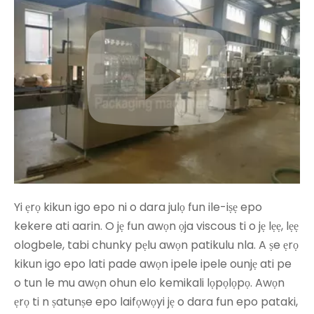
Yi ẹrọ kikun igo epo ni o dara julọ fun ile-iṣẹ epo
kekere ati aarin. O jẹ fun awọn ọja viscous ti o jẹ lẹẹ, lẹẹ
ologbele, tabi chunky pẹlu awọn patikulu nla. A ṣe ẹrọ
kikun igo epo lati pade awọn ipele ipele ounjẹ ati pe
o tun le mu awọn ohun elo kemikali lọpọlọpọ. Awọn
ẹrọ ti n ṣatunṣe epo laifọwọyi jẹ o dara fun epo pataki,