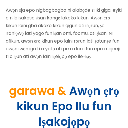
Awọn ọja epo nigbagbogbo ni alabọde si iki giga, eyiti
o nilo iṣakoso ṣiṣan kongẹ lakoko kikun. Awọn ẹrọ
kikun laini gba akoko kikun gigun ati irọrun, ṣe
iranlọwọ lati yago fun iṣan omi, foomu, ati ṣiṣan. Ni
afikun, awọn ẹrọ kikun epo laini rọrun lati ṣatunṣe fun
awọn iwọn igo ti o yatọ ati pe o dara fun epo mejeeji
ti o jẹun ati awọn laini iṣelọpọ epo ile-iṣẹ.
garawa &
Awọn ẹrọ
kikun Epo Ilu fun
Iṣakojọpọ