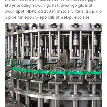
Eto yii ṣe atilẹyin awọn igo PET, awọn igo gilasi, ati
awọn apoti HDPE lati 250 milimita si 5 liters, ti o jẹ ki o
jẹ pipe fun epo ẹfọ, epo olifi, ati iṣelọpọ epo sise.