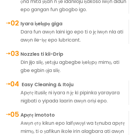
ọna mita ṣiṣan n ṣe idaniloju iṣakoso iwọn didun
epo gangan fun gbogbo igo.
Iyara iṣelọpọ giga
Dara fun awọn laini igo epo ti o jẹ iwọn nla ati
awọn ile-iṣẹ epo lubricant.
Nozzles ti kii-Drip
Din jijo silẹ, ṣetọju agbegbe iṣelọpọ mimọ, ati
gbe egbin ọja silẹ.
Easy Cleaning & Itoju
Apẹrẹ itusilẹ ni iyara n jẹ ki pipinka yarayara
nigbati o yipada laarin awọn oriṣi epo.
Apẹrẹ imototo
Awọn ẹrọ kikun epo laifọwọyi wa tẹnuba apẹrẹ
mimọ, ti o ṣafikun ikole irin alagbara ati awọn