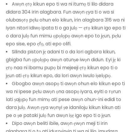
Awọn ẹrọ kikun epo ti wa ni itumọ ti lilo didara
didara 304 irin alagbara. Fun awọn ẹya ti o wa si
olubasọrọ pẹlu ohun elo kikun, irin alagbara 316 wa ni
iyan nitori idiwọ ipata ti o ga julọ — ẹrọ kikun igo epo ti
o dara julọ fun mimu ọpọlọpọ awọn epo to jẹun, pẹlu
epo sise, epo ẹfọ, ati epo olifi.
Silinda piston jẹ adani ti o da lori agbara kikun,
gbigba fun ọpọlọpọ awọn atunṣe iwọn didun. Eyi jẹ ki
ẹrọ naa ni ibamu pupọ bi mejeeji ẹrọ kikun epo ti o
jẹun ati ẹrọ kikun epo, da lori awọn iwulo iṣelọpọ.
Gbogbo awọn asopọ ti awọn ohun elo kikun epo ti
wa ni ipese pẹlu awọn ọna asopọ iyara, eyiti o rọrun
lati ṣajọpọ fun mimọ ati pese awọn ohun-ini edidi to
dara julọ. Awọn ẹya wọnyi ṣe idaniloju kikun kikun ati
pe o ṣe pataki julọ fun awọn iṣẹ igo epo ti o jẹun.
Dipo awọn beliti ibile, awọn ẹwọn meji ti irin
alagbara ti o tọ ati iduroṣinṣin ti wa ni lilo, imudara