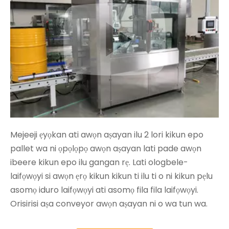
Mejeeji ẹyọkan ati awọn aṣayan ilu 2 lori kikun epo
pallet wa ni ọpọlọpọ awọn aṣayan lati pade awọn
ibeere kikun epo ilu gangan rẹ. Lati ologbele-
laifọwọyi si awọn ẹrọ kikun kikun ti ilu ti o ni kikun pẹlu
asomọ iduro laifọwọyi ati asomọ fila fila laifọwọyi.
Orisirisi aṣa conveyor awọn aṣayan ni o wa tun wa.