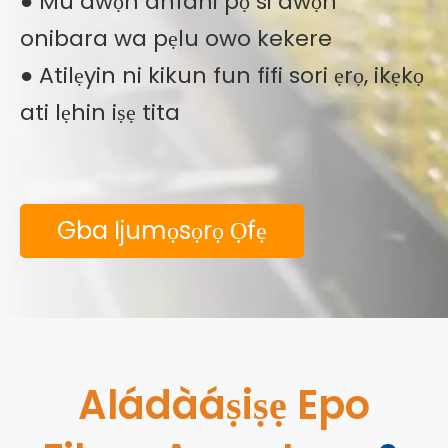
● Mu awọn anfani pọ si awọn
onibara wa pẹlu owo kekere
● Atilẹyin ni kikun fun fifi sori ẹrọ, ikẹkọ
ati lẹhin iṣẹ tita
Gba Ijumọsọrọ Ọfẹ
Aládàáṣiṣẹ Epo