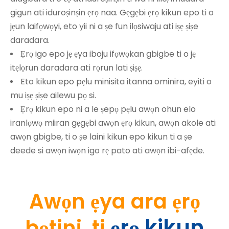
gigun ati iduroṣinṣin ẹrọ naa. Gẹgẹbi ẹrọ kikun epo ti o
jẹun laifọwọyi, eto yii ni a ṣe fun ilọsiwaju ati iṣẹ ṣiṣe
daradara.
Ẹrọ igo epo jẹ ẹya iboju ifọwọkan gbigbe ti o jẹ
itẹlọrun daradara ati rọrun lati ṣiṣẹ.
Eto kikun epo pẹlu minisita itanna ominira, eyiti o
mu iṣẹ ṣiṣe ailewu pọ si.
Ẹrọ kikun epo ni a le ṣepọ pẹlu awọn ohun elo
iranlọwọ miiran gẹgẹbi awọn ẹrọ kikun, awọn akole ati
awọn gbigbe, ti o ṣe laini kikun epo kikun ti a ṣe
deede si awọn iwọn igo rẹ pato ati awọn ibi-afẹde.
Awọn ẹya ara ẹrọ
ẹrọ kikun
bọtini
ti