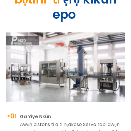
epo
Ga Yiye Nkún
Awọn pistons ti a ti nṣakoso Servo tabi awọn