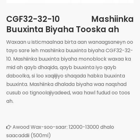
CGF32-32-10 Mashiinka
Buuxinta Biyaha Tooska ah
Waxaan u isticmaalnaa birta aan wanaagsaneyn oo
tayo sare leh mashiinka buuxinta biyaha CGF32-32-
10. Mashiinka buuxinta biyaha monoblock waxaa ka
mid ah qayb dhaqida, qayb buuxinta iyo qayb
daboolka, si loo xaqiijiyo shaqada habka buuxinta
buuxinta. Mashiinka dhalada biyaha waa naqshad
cusub oo tignoolajiyadeed, waa hawl fudud oo toos
ah.
Awood Wax-soo-saar: 12000-13000 dhalo

saacaddii (500ml)