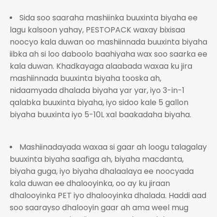
Sida soo saaraha mashiinka buuxinta biyaha ee
lagu kalsoon yahay, PESTOPACK waxay bixisaa
noocyo kala duwan oo mashiinnada buuxinta biyaha
iibka ah si loo daboolo baahiyaha wax soo saarka ee
kala duwan. Khadkayaga alaabada waxaa ku jira
mashiinnada buuxinta biyaha tooska ah,
nidaamyada dhalada biyaha yar yar, iyo 3-in-1
qalabka buuxinta biyaha, iyo sidoo kale 5 gallon
biyaha buuxinta iyo 5-10L xal baakadaha biyaha.
Mashiinadayada waxaa si gaar ah loogu talagalay
buuxinta biyaha saafiga ah, biyaha macdanta,
biyaha guga, iyo biyaha dhalaalaya ee noocyada
kala duwan ee dhalooyinka, oo ay ku jiraan
dhalooyinka PET iyo dhalooyinka dhalada. Haddi aad
soo saarayso dhalooyin gaar ah ama weel mug