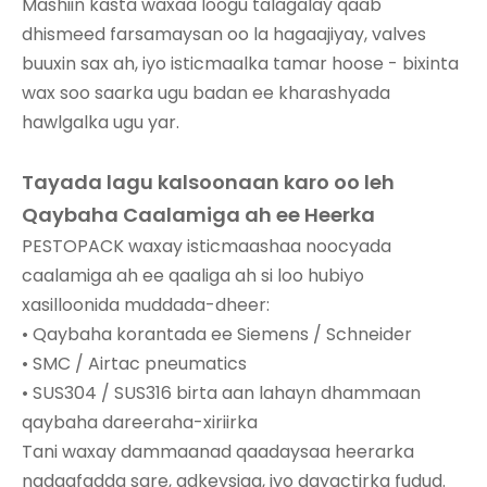
Mashiin kasta waxaa loogu talagalay qaab
dhismeed farsamaysan oo la hagaajiyay, valves
buuxin sax ah, iyo isticmaalka tamar hoose - bixinta
wax soo saarka ugu badan ee kharashyada
hawlgalka ugu yar.
Tayada lagu kalsoonaan karo oo leh
Qaybaha Caalamiga ah ee Heerka
PESTOPACK waxay isticmaashaa noocyada
caalamiga ah ee qaaliga ah si loo hubiyo
xasilloonida muddada-dheer:
• Qaybaha korantada ee Siemens / Schneider
• SMC / Airtac pneumatics
• SUS304 / SUS316 birta aan lahayn dhammaan
qaybaha dareeraha-xiriirka
Tani waxay dammaanad qaadaysaa heerarka
nadaafadda sare, adkeysiga, iyo dayactirka fudud.