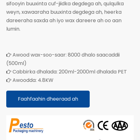
sifooyin buuxinta cuf-jiidka degdega ah, qulqulka
weyn, xawaaraha buuxinta degdega ah, heerka
dareeraha saxda ah iyo wax dareere ah oo aan
lumin.
Awood wax-soo-saar: 8000 dhalo saacaddii

(500ml)
Cabbirka dhalada: 200ml-2000ml dhalada PET

Awoodda: 4.8KW

Faahfaahin dheeraad ah