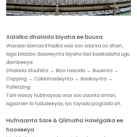
Xalalka dhalada biyaha ee buuxa
Waxaan bixinaa khadka wax soo saarka oo dhan,
laga bilaabo daaweynta biyaha ilaa baakadaha ugu
dambeeya:
Dhalada afuufista → Biyo raacida → Buuxinta →
Capping → Calaamadeynta → Baakaynta →
Palletizing
Tani waxay hubinaysaa wax soo saarka siman,
isgaarsiin la fududeeyay, iyo tayada joogtada ah.
Hufnaanta Sare & Qiimaha Hawlgalka ee
hooseeya