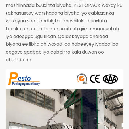
mashiinnada buuxinta biyaha, PESTOPACK waxay ku
takhasustay warshadaha biyaha iyo cabitaanka
waxayna soo bandhigtaa mashiinka buuxinta
tooska ah oo ballaaran oo iib ah qiimo macquul ah
iyo adeegga ugu fiican. Qalabkayaga dhalada
biyaha ee iibka ah waxaa loo habeeyey iyadoo loo
eegayo qaabab iyo cabbirro kala duwan oo
dhalada ah.