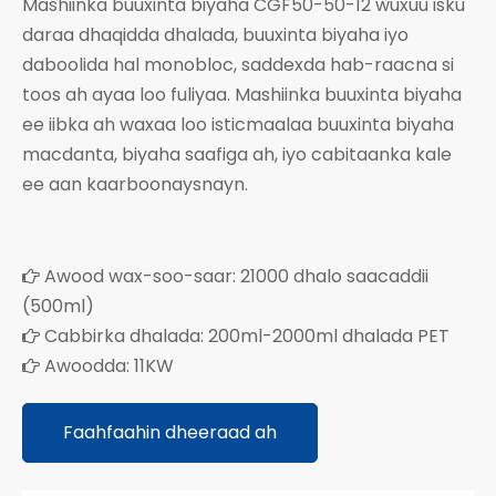
Mashiinka buuxinta biyaha CGF50-50-12 wuxuu isku
daraa dhaqidda dhalada, buuxinta biyaha iyo
daboolida hal monobloc, saddexda hab-raacna si
toos ah ayaa loo fuliyaa. Mashiinka buuxinta biyaha
ee iibka ah waxaa loo isticmaalaa buuxinta biyaha
macdanta, biyaha saafiga ah, iyo cabitaanka kale
ee aan kaarboonaysnayn.
Awood wax-soo-saar: 21000 dhalo saacaddii

(500ml)
Cabbirka dhalada: 200ml-2000ml dhalada PET

Awoodda: 11KW

Faahfaahin dheeraad ah