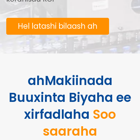
Hel latashi bilaash ah
ah
Makiinada
Buuxinta Biyaha ee
xirfadlaha
Soo
saaraha