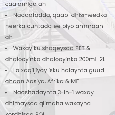
caalamiga ah
Nadaafadda, qaab-dhismeedka
heerka cuntada ee biyo ammaan
ah
Waxay ku shaqeysaa PET &
dhalooyinka dhalooyinka 200ml-2L
La xaqiijiyay isku halaynta guud
ahaan Aasiya, Afrika & ME
Naqshadaynta 3-in-1 waxay
dhimaysaa qiimaha waxayna
kordhisaa ROI