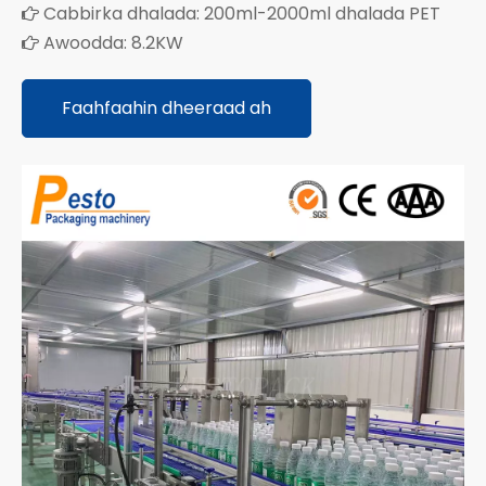
Cabbirka dhalada: 200ml-2000ml dhalada PET

Awoodda: 8.2KW

Faahfaahin dheeraad ah