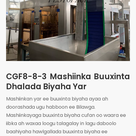
CGF8-8-3 Mashiinka Buuxinta
Dhalada Biyaha Yar
Mashiinkan yar ee buuxinta biyaha ayaa ah
doorashada ugu habboon ee Bilawga.
Mashiinkayaga buuxinta biyaha cufan oo waara ee
iibka ah waxaa loogu talagalay in lagu daboolo
baahiyaha hawlgallada buuxinta biyaha ee