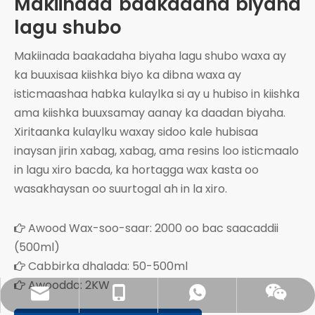
Makiinada baakadaha biyaha
lagu shubo
Makiinada baakadaha biyaha lagu shubo waxa ay
ka buuxisaa kiishka biyo ka dibna waxa ay
isticmaashaa habka kulaylka si ay u hubiso in kiishka
ama kiishka buuxsamay aanay ka daadan biyaha.
Xiritaanka kulaylku waxay sidoo kale hubisaa
inaysan jirin xabag, xabag, ama resins loo isticmaalo
in lagu xiro bacda, ka hortagga wax kasta oo
wasakhaysan oo suurtogal ah in la xiro.
Awood Wax-soo-saar: 2000 oo bac saacaddii

(500ml)
Cabbirka dhalada: 50-500ml

Awoodda: 2KW

sales@pestopack.com
18151995436
WhatsApp
Wechat