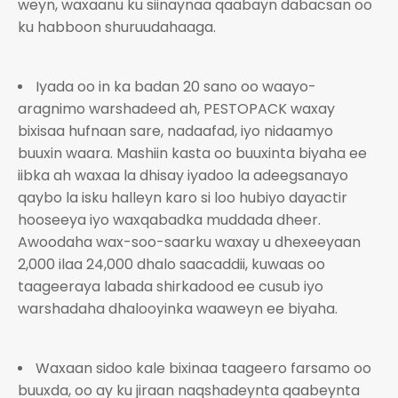
weyn, waxaanu ku siinaynaa qaabayn dabacsan oo
ku habboon shuruudahaaga.
Iyada oo in ka badan 20 sano oo waayo-
aragnimo warshadeed ah, PESTOPACK waxay
bixisaa hufnaan sare, nadaafad, iyo nidaamyo
buuxin waara. Mashiin kasta oo buuxinta biyaha ee
iibka ah waxaa la dhisay iyadoo la adeegsanayo
qaybo la isku halleyn karo si loo hubiyo dayactir
hooseeya iyo waxqabadka muddada dheer.
Awoodaha wax-soo-saarku waxay u dhexeeyaan
2,000 ilaa 24,000 dhalo saacaddii, kuwaas oo
taageeraya labada shirkadood ee cusub iyo
warshadaha dhalooyinka waaweyn ee biyaha.
Waxaan sidoo kale bixinaa taageero farsamo oo
buuxda, oo ay ku jiraan naqshadeynta qaabeynta