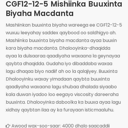
CGF12-12-5 Mishiinka Buuxinta
Biyaha Macdanta
Mashiinkan buuxinta biyaha wareega ee CGF12-12-5
wuxuu leeyahay saddex qaybood oo saldhigyo ah.
Mashiinka buuxinta biyaha macdanta ayaa buuxin
kara biyaha macdanta. Dhalooyinka-dhaqidda
ayaa la dulsaaraa qaadiyaha waxaana la geynayaa
qaybta dhaqidda. Gudaha iyo dibaddaba waxaa
lagu dhaqaa biyo nadiif ah oo la qalajiyey. Buuxinta
Dhalooyinku waxay yimadaan qaybta buuxinta
qaadiyaha waxaana lagu shubaa dhalada siyaabo
kala duwan iyadoo loo eegayo viscosity dareeraha
buuxinta. Dhalooyinka daboolka ka buuxa ayaa lagu
xidhay qaybtan ilaa ay ka furayaan isticmaaluhu.
Awood wax-soo-saar: 4000 dhalo saacaddii
