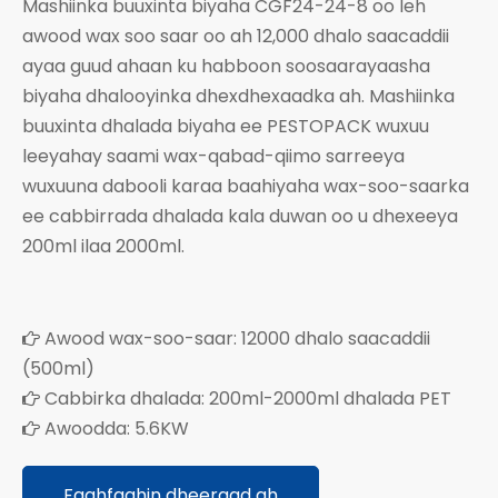
Mashiinka buuxinta biyaha CGF24-24-8 oo leh
awood wax soo saar oo ah 12,000 dhalo saacaddii
ayaa guud ahaan ku habboon soosaarayaasha
biyaha dhalooyinka dhexdhexaadka ah. Mashiinka
buuxinta dhalada biyaha ee PESTOPACK wuxuu
leeyahay saami wax-qabad-qiimo sarreeya
wuxuuna dabooli karaa baahiyaha wax-soo-saarka
ee cabbirrada dhalada kala duwan oo u dhexeeya
200ml ilaa 2000ml.
Awood wax-soo-saar: 12000 dhalo saacaddii

(500ml)
Cabbirka dhalada: 200ml-2000ml dhalada PET

Awoodda: 5.6KW

Faahfaahin dheeraad ah