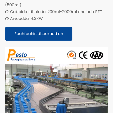
(500ml)
Cabbirka dhalada: 200ml-2000ml dhalada PET

Awoodda: 4.3KW

Faahfaahin dheeraad ah