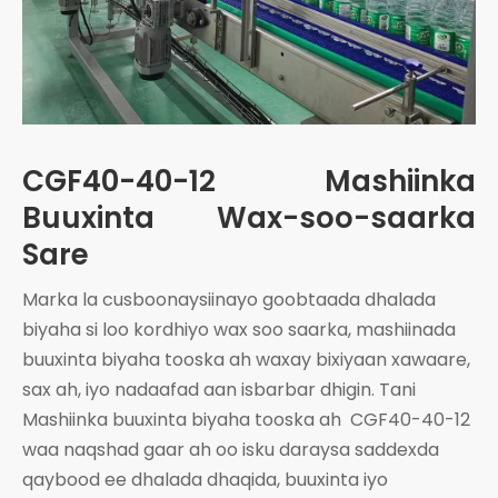
CGF40-40-12 Mashiinka
Buuxinta Wax-soo-saarka
Sare
Marka la cusboonaysiinayo goobtaada dhalada
biyaha si loo kordhiyo wax soo saarka, mashiinada
buuxinta biyaha tooska ah waxay bixiyaan xawaare,
sax ah, iyo nadaafad aan isbarbar dhigin. Tani
Mashiinka buuxinta biyaha tooska ah
CGF40-40-12
waa naqshad gaar ah oo isku daraysa saddexda
qaybood ee dhalada dhaqida, buuxinta iyo