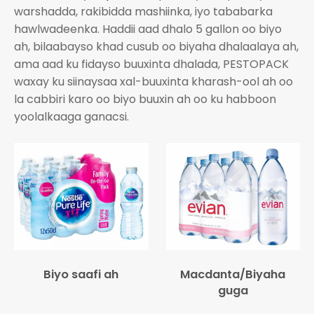
warshadda, rakibidda mashiinka, iyo tababarka
hawlwadeenka. Haddii aad dhalo 5 gallon oo biyo
ah, bilaabayso khad cusub oo biyaha dhalaalaya ah,
ama aad ku fidayso buuxinta dhalada, PESTOPACK
waxay ku siinaysaa xal-buuxinta kharash-ool ah oo
la cabbiri karo oo biyo buuxin ah oo ku habboon
yoolalkaaga ganacsi.
Biyo saafi ah
Macdanta/Biyaha
guga