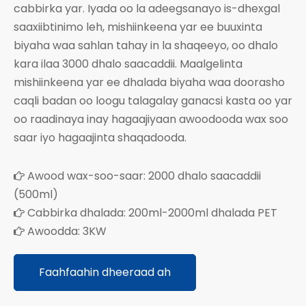
cabbirka yar. Iyada oo la adeegsanayo is-dhexgal
saaxiibtinimo leh, mishiinkeena yar ee buuxinta
biyaha waa sahlan tahay in la shaqeeyo, oo dhalo
kara ilaa 3000 dhalo saacaddii. Maalgelinta
mishiinkeena yar ee dhalada biyaha waa doorasho
caqli badan oo loogu talagalay ganacsi kasta oo yar
oo raadinaya inay hagaajiyaan awoodooda wax soo
saar iyo hagaajinta shaqadooda.
Awood wax-soo-saar: 2000 dhalo saacaddii

(500ml)
Cabbirka dhalada: 200ml-2000ml dhalada PET

Awoodda: 3KW

Faahfaahin dheeraad ah