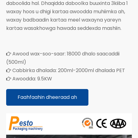
daboolida hal. Dhaqidda daboolka buuxinta 3kiiba 1
waxay hoos u dhigi kartaa awoodda muhiimka ah,
waxay badbaadin kartaa meel waxayna yareyn
kartaa wasakhowga hawada seddexda mashiin.
Awood wax-soo-saar: 18000 dhalo saacaddii

(500ml)
Cabbirka dhalada: 200ml-2000ml dhalada PET

Awoodda: 9.5KW

Faahfaahin dheeraad ah