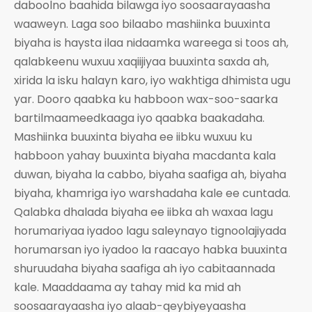
daboolno baahida bilawga iyo soosaarayaasha
waaweyn. Laga soo bilaabo mashiinka buuxinta
biyaha is haysta ilaa nidaamka wareega si toos ah,
qalabkeenu wuxuu xaqiijiyaa buuxinta saxda ah,
xirida la isku halayn karo, iyo wakhtiga dhimista ugu
yar. Dooro qaabka ku habboon wax-soo-saarka
bartilmaameedkaaga iyo qaabka baakadaha.
Mashiinka buuxinta biyaha ee iibku wuxuu ku
habboon yahay buuxinta biyaha macdanta kala
duwan, biyaha la cabbo, biyaha saafiga ah, biyaha
biyaha, khamriga iyo warshadaha kale ee cuntada.
Qalabka dhalada biyaha ee iibka ah waxaa lagu
horumariyaa iyadoo lagu saleynayo tignoolajiyada
horumarsan iyo iyadoo la raacayo habka buuxinta
shuruudaha biyaha saafiga ah iyo cabitaannada
kale. Maaddaama ay tahay mid ka mid ah
soosaarayaasha iyo alaab-qeybiyeyaasha