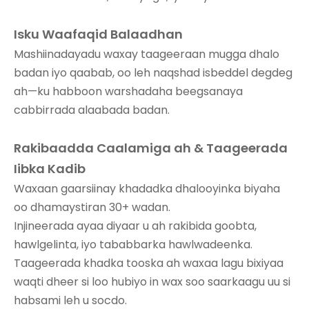
Isku Waafaqid Balaadhan
Mashiinadayadu waxay taageeraan mugga dhalo
badan iyo qaabab, oo leh naqshad isbeddel degdeg
ah—ku habboon warshadaha beegsanaya
cabbirrada alaabada badan.
Rakibaadda Caalamiga ah & Taageerada
Iibka Kadib
Waxaan gaarsiinay khadadka dhalooyinka biyaha
oo dhamaystiran 30+ wadan.
Injineerada ayaa diyaar u ah rakibida goobta,
hawlgelinta, iyo tababbarka hawlwadeenka.
Taageerada khadka tooska ah waxaa lagu bixiyaa
waqti dheer si loo hubiyo in wax soo saarkaagu uu si
habsami leh u socdo.