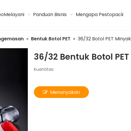
eo
Melayani
Panduan Bisnis
Mengapa Pestopack
ngemasan
»
Bentuk Botol PET
»
36/32 Botol PET Minya
36/32 Bentuk Botol PE
Kuantitas:
Menanyakan