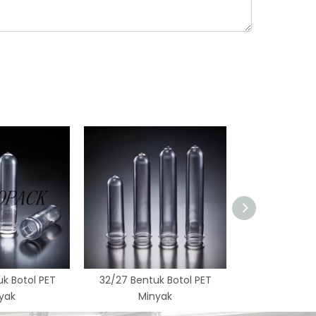
k Botol PET
32/27 Bentuk Botol PET
Bentuk Awal B
yak
Minyak