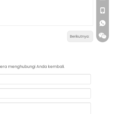
0086- 1
Berikutnya:
egera menghubungi Anda kembali.
Ada ap
Wechat