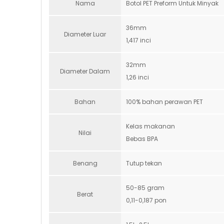
Nama
Botol PET Preform Untuk Minyak
36mm
Diameter Luar
1,417 inci
32mm
Diameter Dalam
1,26 inci
Bahan
100% bahan perawan PET
Kelas makanan
Nilai
Bebas BPA
Benang
Tutup tekan
50-85 gram
Berat
0,11-0,187 pon