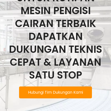
MESIN PENGISI
CAIRAN TERBAIK
DAPATKAN
DUKUNGAN TEKNIS
CEPAT & LAYANAN
SATU STOP
Hubungi Tim Dukungan Kami