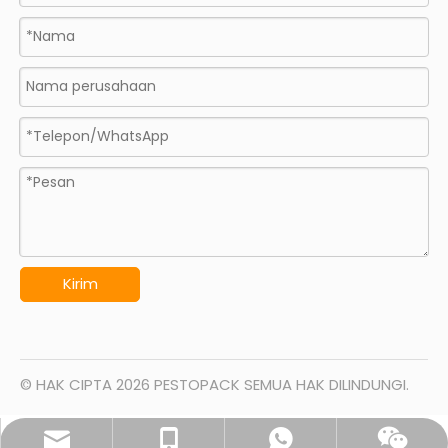
Kirim
© HAK CIPTA
2026
PESTOPACK SEMUA HAK DILINDUNGI.
sales@pestopack.com
0086- 18151995436
Wechat wechat
Ada apa