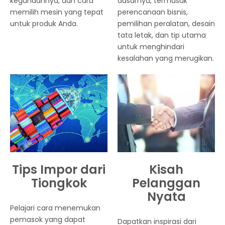
kegunaannya, dan cara
dasarnya, termasuk
memilih mesin yang tepat
perencanaan bisnis,
untuk produk Anda.
pemilihan peralatan, desain
tata letak, dan tip utama
untuk menghindari
kesalahan yang merugikan.
Tips Impor dari
Kisah
Tiongkok
Pelanggan
Nyata
Pelajari cara menemukan
pemasok yang dapat
Dapatkan inspirasi dari