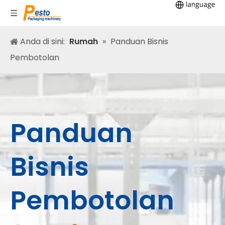
Anda di sini:
Rumah
»
Panduan Bisnis
Pembotolan
Panduan
Bisnis
Pembotolan