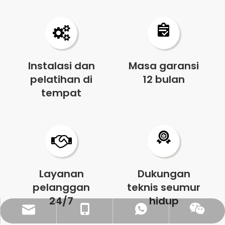
Instalasi dan
Masa garansi
pelatihan di
12 bulan
tempat
Layanan
Dukungan
pelanggan
teknis seumur
24/7
hidup
sales@pestopack.com
0086- 18151995436
Wechat wechat
Ada apa