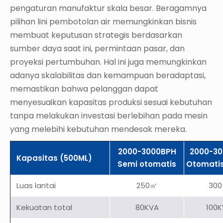
pengaturan manufaktur skala besar. Beragamnya
pilihan lini pembotolan air memungkinkan bisnis
membuat keputusan strategis berdasarkan
sumber daya saat ini, permintaan pasar, dan
proyeksi pertumbuhan. Hal ini juga memungkinkan
adanya skalabilitas dan kemampuan beradaptasi,
memastikan bahwa pelanggan dapat
menyesuaikan kapasitas produksi sesuai kebutuhan
tanpa melakukan investasi berlebihan pada mesin
yang melebihi kebutuhan mendesak mereka.
2000-3000BPH
2000-3
Kapasitas (500ML)
Semi otomatis
Otomati
Luas lantai
250㎡
30
Kekuatan total
80KVA
100