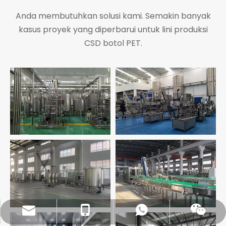
Anda membutuhkan solusi kami. Semakin banyak
kasus proyek yang diperbarui untuk lini produksi
CSD botol PET.
sales@pestopack.com
0086- 18151995436
Wechat wechat
Ada apa