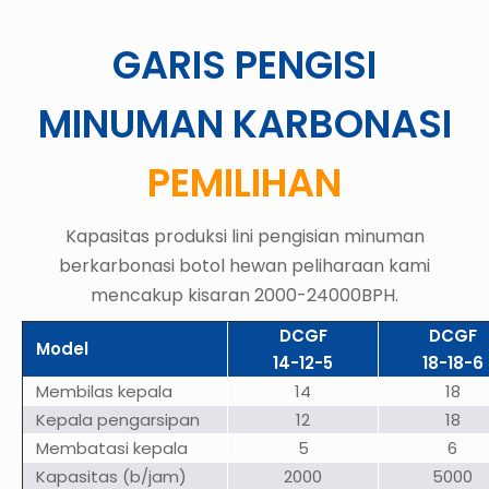
GARIS PENGISI
MINUMAN KARBONASI
PEMILIHAN
Kapasitas produksi lini pengisian minuman
berkarbonasi botol hewan peliharaan kami
mencakup kisaran 2000-24000BPH.
DCGF
DCGF
Model
14-12-5
18-18-6
Membilas kepala
14
18
Kepala pengarsipan
12
18
Membatasi kepala
5
6
Kapasitas (b/jam)
2000
5000