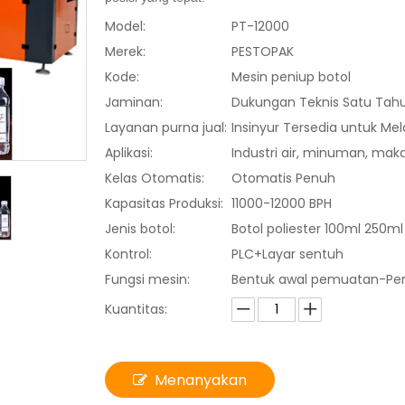
Model:
PT-12000
Merek:
PESTOPAK
Kode:
Mesin peniup botol
Jaminan:
Dukungan Teknis Satu Tah
Layanan purna jual:
Insinyur Tersedia untuk Mel
Aplikasi:
Industri air, minuman, maka
Kelas Otomatis:
Otomatis Penuh
Kapasitas Produksi:
11000-12000 BPH
Jenis botol:
Botol poliester 100ml 250
Kontrol:
PLC+Layar sentuh
Fungsi mesin:
Bentuk awal pemuatan-Pem
Kuantitas:
Menanyakan