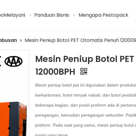
eo
Melayani
Panduan Bisnis
Mengapa Pestopack
mbusan
»
Mesin Peniup Botol PET Otomatis Penuh 12000
Mesin Peniup Botol PE
12000BPH
Mesin peniup botol pet ini digunakan dalam produksi
berkarbonasi, botol minyak nabati, dan botol pesti
beberapa bagian, dan posisi preform ada di pertama
peregangan, kemudian peregangan sekunder. Pasti
preform. Pada saat yang sama, mesin peniup botol 
posisi yang tepat.