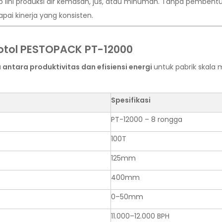
 lini produksi air kemasan, jus, atau minuman. Tanpa pembentuk
pai kinerja yang konsisten.
Botol PESTOPACK PT-12000
ntara produktivitas dan efisiensi energi
untuk pabrik skala
Spesifikasi
PT-12000 – 8 rongga
100T
125mm
400mm
0–50mm
11.000–12.000 BPH