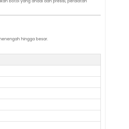
an botol yang andal dan presisi, peralatan
 menengah hingga besar.