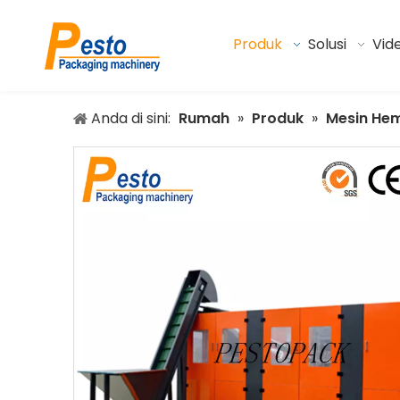
Produk
Solusi
Vid
Anda di sini:
Rumah
»
Produk
»
Mesin He