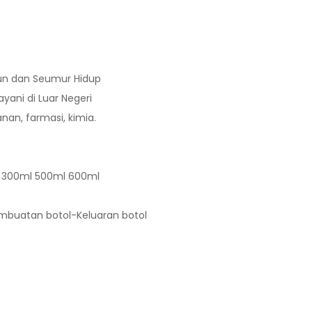
un dan Seumur Hidup
ayani di Luar Negeri
nan, farmasi, kimia.
ml 300ml 500ml 600ml
buatan botol-Keluaran botol