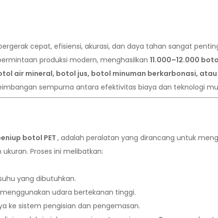
gerak cepat, efisiensi, akurasi, dan daya tahan sangat penti
ermintaan produksi modern, menghasilkan
11.000–12.000 boto
tol air mineral, botol jus, botol minuman berkarbonasi, atau
seimbangan sempurna antara efektivitas biaya dan teknologi mut
peniup botol PET
, adalah peralatan yang dirancang untuk me
kuran. Proses ini melibatkan:
suhu yang dibutuhkan.
 menggunakan udara bertekanan tinggi.
 ke sistem pengisian dan pengemasan.