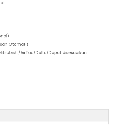
kat
onal)
asan Otomatis
tsubishi/AirTac/Delta/Dapat disesuaikan