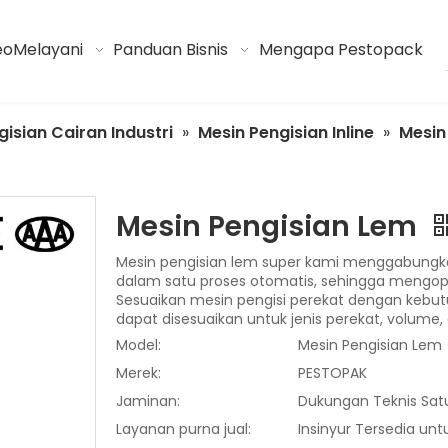
eo
Melayani
Panduan Bisnis
Mengapa Pestopack
isian Cairan Industri
»
Mesin Pengisian Inline
»
Mesin
Mesin Pengisian Lem
Mesin pengisian lem super kami menggabungka
dalam satu proses otomatis, sehingga mengopti
Sesuaikan mesin pengisi perekat dengan kebu
dapat disesuaikan untuk jenis perekat, volum
Model:
Mesin Pengisian Lem
Merek:
PESTOPAK
Jaminan:
Dukungan Teknis Sat
Layanan purna jual:
Insinyur Tersedia unt