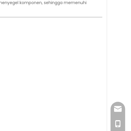
an menyegel komponen, sehingga memenuhi
sales@
0086- 1