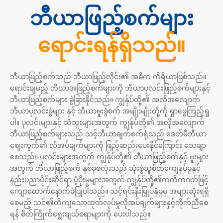
ဘီယာဖြည့်စက်များ
ရောင်းရန်ရှိသည်။
ဘီယာဖြည့်စက်သည် ဘီယာဖြည့်လိုင်း၏ အဓိက ကိရိယာဖြစ်သည်။
ရောင်းချမည့် ဘီယာအဖြည့်စက်များကို ဘီယာပုလင်းဖြည့်စက်များနှင့်
ဘီယာဖြည့်စက်များ ခွဲခြားနိုင်သည်။ ကျွန်ုပ်တို့၏ အလိုအလျောက်
ဘီယာပုလင်းခွံများ နှင့် ဘီယာဗူးခွံစက် အမျိုးမျိုးတို့ကို ရှာဖွေကြည့်ရှု
ပါ။ ပုလင်းများနှင့် သံဘူးများအတွက် ကျွန်ုပ်တို့၏ အလိုအလျောက်
ဘီယာဖြည့်စက်များသည် သင့်ဘီယာချက်စက်ရုံသည် ခေတ်မီဘီယာ
စျေးကွက်၏ လိုအပ်ချက်များကို ဖြည့်ဆည်းပေးနိုင်ကြောင်း သေချာ
စေသည်။ ပုလင်းများအတွက် ကျွန်ုပ်တို့၏ ဘီယာဖြည့်စက်နှင့် ဗူးများ
အတွက် ဘီယာဖြည့်စက် နှစ်ခုစလုံးသည် သုံးစွဲသူစိတ်ကျေနပ်မှုနှင့်
နည်းပညာပိုင်းဆိုင်ရာ ပံ့ပိုးမှုများအတွက် ကျွန်ုပ်တို့၏ကတိကဝတ်ဖြင့်
ကျောထောက်နောက်ခံပြုပါသည်။ သင့်ရင်းနှီးမြှုပ်နှံမှုမှ အများဆုံးရရှိ
စေမည့် သင်၏တိကျသောထုတ်လုပ်မှုလိုအပ်ချက်များနှင့်ကိုက်ညီစေ
ရန် စိတ်ကြိုက်ရွေးချယ်စရာများကို ပေးပါသည်။