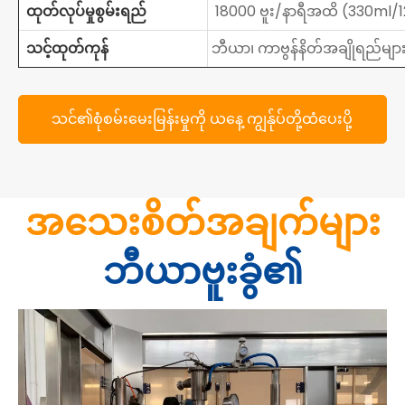
ထုတ်လုပ်မှုစွမ်းရည်
18000 ဗူး/နာရီအထိ (330ml/1
သင့်ထုတ်ကုန်
ဘီယာ၊ ကာဗွန်နိတ်အချိုရည်မျာ
သင်၏စုံစမ်းမေးမြန်းမှုကို ယနေ့ ကျွန်ုပ်တို့ထံပေးပို့
ပါ။
အသေးစိတ်အချက်များ
ဘီယာဗူးခွံ၏