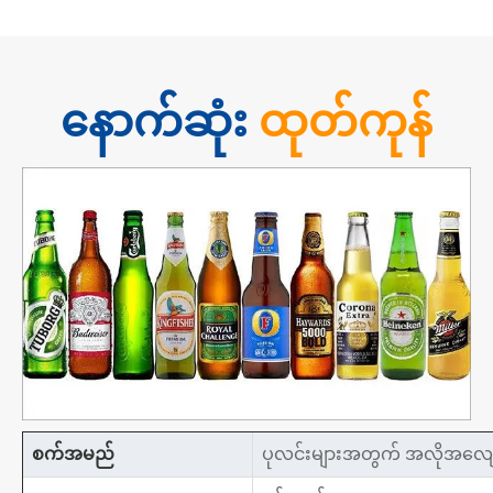
နောက်ဆုံး
ထုတ်ကုန်
စက်အမည်
ပုလင်းများအတွက် အလိုအလျေ