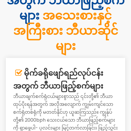
အတွက် ဘီယာဖြည့်စက်
များ
အသေးစားနှင့်
အကြီးစား ဘီယာဆိုင်
များ
မိုက်ခရိုဖျော်ရည်လုပ်ငန်း

အတွက် ဘီယာဖြည့်စက်များ
ဘီယာချက်စက်ရုံငယ်များစွာသည် ၎င်းတို့၏ ဘီယာ
ထုပ်ပိုးရန်အတွက် အလိုအလျောက် ကျွမ်းကျင်သော
စက်ရုံတစ်ရုံကို မတတ်နိုင်ဟု ယူဆကြသည်။ ကျွန်ုပ်
တို့၏ 2000bph သေးငယ်သော ဘီယာဖြည့်စက်များ
ကို ရှာဖွေပါ- ပုလင်းများ မြင့်တက်လာခြင်း၊ ဖြည့်သွင်း