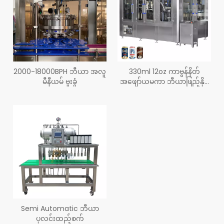
2000-18000BPH ဘီယာ အလူ
330ml 12oz ကာဗွန်နိတ်
မီနီယမ် ဗူးခွံ
အဖျော်ယမကာ ဘီယာဖြည့်နိုင်
သည့်လိုင်း
Semi Automatic ဘီယာ
ပုလင်းထည့်စက်