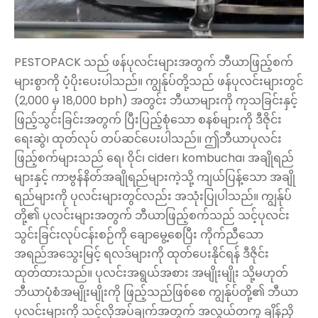
PESTOPACK သည် ဖန်ပုလင်းများအတွက် ဘီယာဖြည့်စက်
များစွာကို ပံ့ပိုးပေးပါသည်။ ကျွန်ုပ်တို့သည် ဖန်ပုလင်းများတွင်
(2,000 မှ 18,000 bph) အတွင်း ဘီယာများကို ကုသခြင်းနှင့်
ဖြည့်သွင်းခြင်းအတွက် ပြီးပြည့်စုံသော စနစ်များကို ဒီဇိုင်း
ရေးဆွဲ၊ ထုတ်လုပ် တပ်ဆင်ပေးပါသည်။ ဤဘီယာပုလင်း
ဖြည့်စက်များသည် ရေ၊ ဝိုင်၊ cider၊ kombucha၊ အချိုရည်
များနှင့် ကာဗွန်နိတ်အချိုရည်များကဲ့သို့ ကျယ်ပြန့်သော အချို
ရည်များကို ပုလင်းများတွင်လည်း အသုံးပြုပါသည်။ ကျွန်ုပ်
တို့၏ ပုလင်းများအတွက် ဘီယာဖြည့်စက်သည် သင့်ပုလင်း
သွင်းခြင်းလုပ်ငန်းစဉ်ကို ချောမွေ့စေပြီး ကိုက်ညီသော
အရည်အသွေးမြင့် ရလဒ်များကို ထုတ်ပေးနိုင်ရန် ဒီဇိုင်း
ထုတ်ထားသည်။ ပုလင်းအရွယ်အစား အမျိုးမျိုး သို့မဟုတ်
ဘီယာပုံစံအမျိုးမျိုးကို ဖြည့်သည်ဖြစ်စေ ကျွန်ုပ်တို့၏ ဘီယာ
ပုလင်းများကို သင့်လိုအပ်ချက်အတွက် အလွယ်တကူ ချိန်ညှိ