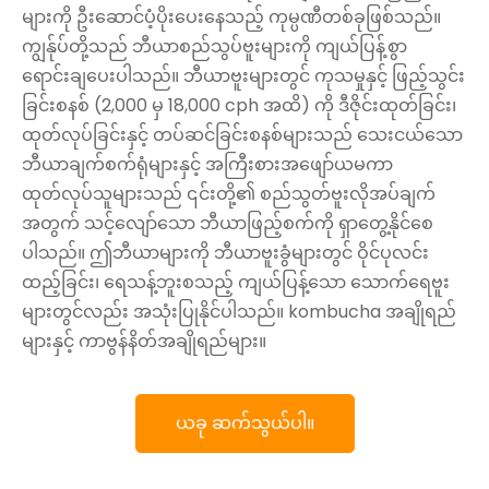
များကို ဦးဆောင်ပံ့ပိုးပေးနေသည့် ကုမ္ပဏီတစ်ခုဖြစ်သည်။
ကျွန်ုပ်တို့သည် ဘီယာစည်သွပ်ဗူးများကို ကျယ်ပြန့်စွာ
ရောင်းချပေးပါသည်။ ဘီယာဗူးများတွင် ကုသမှုနှင့် ဖြည့်သွင်း
ခြင်းစနစ် (2,000 မှ 18,000 cph အထိ) ကို ဒီဇိုင်းထုတ်ခြင်း၊
ထုတ်လုပ်ခြင်းနှင့် တပ်ဆင်ခြင်းစနစ်များသည် သေးငယ်သော
ဘီယာချက်စက်ရုံများနှင့် အကြီးစားအဖျော်ယမကာ
ထုတ်လုပ်သူများသည် ၎င်းတို့၏ စည်သွတ်ဗူးလိုအပ်ချက်
အတွက် သင့်လျော်သော ဘီယာဖြည့်စက်ကို ရှာတွေ့နိုင်စေ
ပါသည်။ ဤဘီယာများကို ဘီယာဗူးခွံများတွင် ဝိုင်ပုလင်း
ထည့်ခြင်း၊ ရေသန့်ဘူးစသည့် ကျယ်ပြန့်သော သောက်ရေဗူး
များတွင်လည်း အသုံးပြုနိုင်ပါသည်။ kombucha အချိုရည်
များနှင့် ကာဗွန်နိတ်အချိုရည်များ။
ယခု ဆက်သွယ်ပါ။