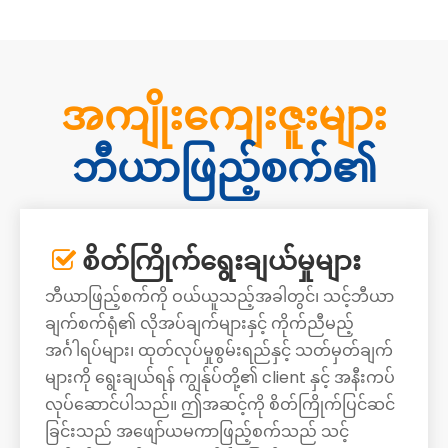
အကျိုးကျေးဇူးများ
ဘီယာဖြည့်စက်၏
စိတ်ကြိုက်ရွေးချယ်မှုများ

ဘီယာဖြည့်စက်ကို ဝယ်ယူသည့်အခါတွင်၊ သင့်ဘီယာ
ချက်စက်ရုံ၏ လိုအပ်ချက်များနှင့် ကိုက်ညီမည့်
အင်္ဂါရပ်များ၊ ထုတ်လုပ်မှုစွမ်းရည်နှင့် သတ်မှတ်ချက်
များကို ရွေးချယ်ရန် ကျွန်ုပ်တို့၏ client နှင့် အနီးကပ်
လုပ်ဆောင်ပါသည်။ ဤအဆင့်ကို စိတ်ကြိုက်ပြင်ဆင်
ခြင်းသည် အဖျော်ယမကာဖြည့်စက်သည် သင့်