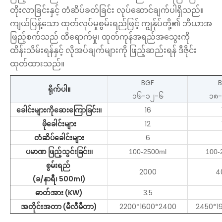
တိုးလာခြင်းနှင့် တံဆိပ်ခတ်ခြင်း လုပ်ဆောင်ချက်ပါရှိသည်။
ကျယ်ပြန့်သော ထုတ်လုပ်မှုစွမ်းရည်ဖြင့် ကျွန်ုပ်တို့၏ ဘီယာအ
ဖြည့်စက်သည် ထိရောက်မှု၊ ထုတ်ကုန်အရည်အသွေးကို
ထိန်းသိမ်းရန်နှင့် လိုအပ်ချက်များကို ဖြည့်ဆည်းရန် ဒီဇိုင်း
ထုတ်ထားသည်။
BGF
ရိုက်ပါ။
၁၆-၁၂-၆
၁၈
ခေါင်းများကိုဆေးကြောခြင်း။
16
ဖိုခေါင်းများ
12
တံဆိပ်ခေါင်းများ
6
ပမာဏ ဖြည့်သွင်းခြင်း။
100-2500ml
100-
စွမ်းရည်
2000
4
(ခ/နာရီ၊ 500ml)
ဓာတ်အား (KW)
3.5
အတိုင်းအတာ (မီလီမီတာ)
2200*1600*2400
2450*1