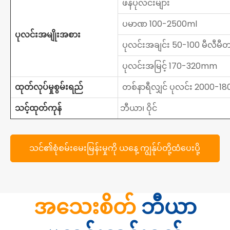
ဖန်ပုလင်းများ
ပမာဏ 100-2500ml
ပုလင်းအမျိုးအစား
ပုလင်းအချင်း 50-100 မီလီမီ
ပုလင်းအမြင့် 170-320mm
ထုတ်လုပ်မှုစွမ်းရည်
တစ်နာရီလျှင် ပုလင်း 2000-18
သင့်ထုတ်ကုန်
ဘီယာ၊ ဝိုင်
သင်၏စုံစမ်းမေးမြန်းမှုကို ယနေ့ ကျွန်ုပ်တို့ထံပေးပို့
ပါ။
အသေးစိတ်
ဘီယာ