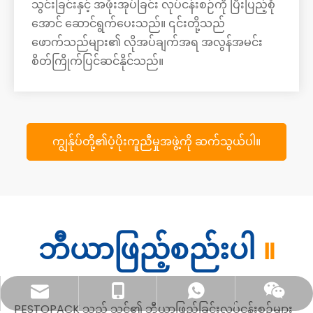
သွင်းခြင်းနှင့် အဖုံးအုပ်ခြင်း လုပ်ငန်းစဉ်ကို ပြီးပြည့်စုံ
အောင် ဆောင်ရွက်ပေးသည်။ ၎င်းတို့သည်
ဖောက်သည်များ၏ လိုအပ်ချက်အရ အလွန်အမင်း
စိတ်ကြိုက်ပြင်ဆင်နိုင်သည်။
ကျွန်ုပ်တို့၏ပံ့ပိုးကူညီမှုအဖွဲ့ကို ဆက်သွယ်ပါ။
ဘီယာဖြည့်စည်းပါ
။
sales@pestopack.com
၀၀၈၆- 18151995436
WhatsApp
Wechat
PESTOPACK သည် သင်၏ ဘီယာဖြည့်ခြင်းလုပ်ငန်းစဉ်များ