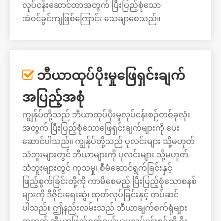
လုပ်ငန်းဆောင်တာအတွက် ပြီးပြည့်စုံသော
အံဝင်ခွင်ကျဖြစ်ကြောင်း သေချာစေသည်။
ဘီယာထုပ်ပိုးမှုဖြေရှင်းချက်

အပြည့်အစုံ
ကျွန်ုပ်တို့သည် ဘီယာထုပ်ပိုးမှုလုပ်ငန်းစဉ်တစ်ခုလုံး
အတွက် ပြီးပြည့်စုံသောဖြေရှင်းချက်များကို ပေး
ဆောင်ပါသည်။ ကျွန်ုပ်တို့သည် ပုလင်းများ သို့မဟုတ်
သံဘူးများတွင် ဘီယာများကို ပုလင်းများ သို့မဟုတ်
သံဘူးများတွင် ကုသမှု၊ စီမံဆောင်ရွက်ခြင်းနှင့်
ဖြည့်စွက်ခြင်းတို့ကို ကာမိစေမည့် ပြီးပြည့်စုံသောစနစ်
များကို ဒီဇိုင်းရေးဆွဲ၊ ထုတ်လုပ်ခြင်းနှင့် တပ်ဆင်
ပါသည်။ ဤနည်းလမ်းသည် ဘီယာချက်စက်ရုံများ