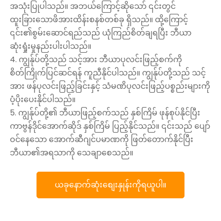
အသုံးပြုပါသည်။ အဘယ်ကြောင့်ဆိုသော် ၎င်းတွင်
ထူးခြားသောဖိအားထိန်းစနစ်တစ်ခု ရှိသည်။ ထို့ကြောင့်
၎င်း၏စွမ်းဆောင်ရည်သည် ယုံကြည်စိတ်ချရပြီး ဘီယာ
ဆုံးရှုံးမှုနည်းပါးပါသည်။
4. ကျွန်ုပ်တို့သည် သင့်အား ဘီယာပုလင်းဖြည့်စက်ကို
စိတ်ကြိုက်ပြင်ဆင်ရန် ကူညီနိုင်ပါသည်။ ကျွန်ုပ်တို့သည် သင့်
အား ဖန်ပုလင်းဖြည့်ခြင်းနှင့် သံမဏိပုလင်းဖြည့်ပစ္စည်းများကို
ပံ့ပိုးပေးနိုင်ပါသည်။
5. ကျွန်ုပ်တို့၏ ဘီယာဖြည့်စက်သည် နှစ်ကြိမ် ဖုန်စုပ်နိုင်ပြီး
ကာဗွန်ဒိုင်အောက်ဆိုဒ် နှစ်ကြိမ် ပြည့်နိုင်သည်။ ၎င်းသည် ပျော်
ဝင်နေသော အောက်ဆီဂျင်ပမာဏကို ဖြတ်တောက်နိုင်ပြီး
ဘီယာ၏အရသာကို သေချာစေသည်။
ယခုနောက်ဆုံးစျေးနှုန်းကိုရယူပါ။