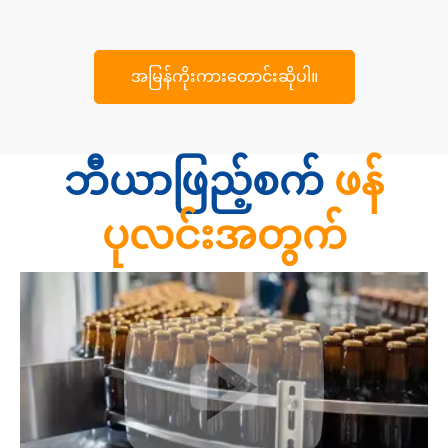
အမြန်ကိုးကားတောင်းဆိုပါ။
ဘီယာဖြည့်စက်
ဖန်
ပုလင်းအတွက်