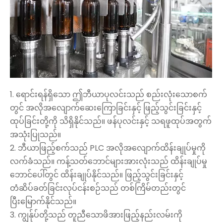
1. ရောင်းရန်ရှိသော ဤဘီယာပုလင်းသည် စည်းလုံးသောစက်
တွင် အလိုအလျောက်ဆေးကြောခြင်းနှင့် ဖြည့်သွင်းခြင်းနှင့်
ထုပ်ခြင်းတို့ကို သိရှိနိုင်သည်။ ဖန်ပုလင်းနှင့် သရဖူထုပ်အတွက်
အသုံးပြုသည်။
2. ဘီယာဖြည့်စက်သည် PLC အလိုအလျောက်ထိန်းချုပ်မှုကို
လက်ခံသည်။ ကန့်သတ်ဘောင်များအားလုံးသည် ထိန်းချုပ်မှု
ဘောင်ပေါ်တွင် ထိန်းချုပ်နိုင်သည်။ ဖြည့်သွင်းခြင်းနှင့်
တံဆိပ်ခတ်ခြင်းလုပ်ငန်းစဉ်သည် တစ်ကြိမ်တည်းတွင်
ပြီးမြောက်နိုင်သည်။
3. ကျွန်ုပ်တို့သည် တူညီသောဖိအားဖြည့်နည်းလမ်းကို