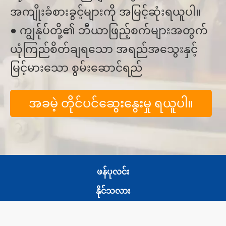
အကျိုးခံစားခွင့်များကို အမြင့်ဆုံးရယူပါ။
● ကျွန်ုပ်တို့၏ ဘီယာဖြည့်စက်များအတွက်
ယုံကြည်စိတ်ချရသော အရည်အသွေးနှင့်
မြင့်မားသော စွမ်းဆောင်ရည်
အခမဲ့ တိုင်ပင်ဆွေးနွေးမှု ရယူပါ။
ဖန်ပုလင်း
နိုင်သလား