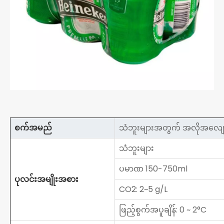
စက်အမည်
သံဘူးများအတွက် အလိုအလျော
သံဘူးများ
ပမာဏ 150-750ml
ပုလင်းအမျိုးအစား
CO2: 2~5 g/L
ဖြည့်စွက်အပူချိန်: 0 ~ 2°C