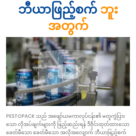
ဘီယာဖြည့်စက်
ဘူး
အတွက်
PESTOPACK သည် အဖျော်ယမကာလုပ်ငန်း၏ မတူကွဲပြား
သော လိုအပ်ချက်များကို ဖြည့်ဆည်းရန် ဒီဇိုင်းထုတ်ထားသော
ခေတ်မီသော ခေတ်မီသော အလိုအလျောက် ဘီယာဖြည့်စက်