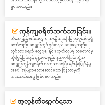
အတွက် ဘီယာဖြည့်စက်ဝယ်ယူမှုလုပ်ငန်းစဉ်ကို ရိုး
ရှင်းစေသည်။
ကုန်ကျစရိတ်သက်သာခြင်း။

ဘီယာဖြည့်စက်အတွက် ကနဦးရင်းနှီးမြုပ်နှံမှုတစ်ခုရှိ
သော်လည်း ရေရှည်တွင် ၎င်းသည် ပေးချေသည်။
လုပ်သားစရိတ် လျှော့ချခြင်း၊ ထုတ်လုပ်မှု ထိရောက်မှု
တိုးမြှင့်ခြင်းနှင့် စွန့်ပစ်ပစ္စည်း နည်းပါးခြင်းတို့က
ရေရှည်ကုန်ကျစရိတ် သက်သာစေပြီး ရင်းနှီးမြှုပ်နှံမှု
အပေါ် အပြုသဘောဆောင်သော ပြန်လာမှုကို
အထောက်အကူ ဖြစ်စေပါသည်။
အလွန်ထိရောက်သော
