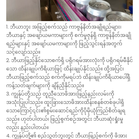
1. ဘီယာဘူး အဖြည့်စက်သည် ကာဗွန်နိတ်အချိုရည်များ၊
ဘီယာနှင့် အဖျော်ယမကာများကို စက်မှုဇုန်ရှိ ကာဗွန်နိတ်အချို
ရည်များနှင့် အဖျော်ယမကာများကို ဖြည့်သွင်းရန်အတွက်
သင့်လျော်သည်။
2. ဘီယာဖြည့်နိုင်သောစက်ရှိ ပရိုဂရမ်အားလုံးကို ပရိုဂရမ်မီနိုင်
သော ထိန်းချုပ်ကိရိယာဖြင့် ထိန်းချုပ်နိုင်သည်။ ထို့အပြင်၊
ဘီယာဖြည့်စက်သည် စက်ကိုမရပ်ဘဲ ထိန်းချုပ်ကိရိယာပေါ်ရှိ
ကန့်သတ်ချက်များကို ချိန်ညှိနိုင်သည်။
3. ကျွန်ုပ်တို့သည် တူညီသောဖိအားဖြည့်နည်းလမ်းကို
အသုံးပြုပါသည်။ ထူးခြားသောဖိအားထိန်းစနစ်တစ်ခုပါရှိ
သောကြောင့်၎င်း၏စွမ်းဆောင်ရည်ကိုပိုမိုယုံကြည်စိတ်ချရ
သည်။ ဟုတ်ပါတယ်၊ ဖြည့်စွက်စဉ်အတွင်း ဘီယာဆုံးရှုံးမှု
လည်း နည်းပါတယ်။
4. ကျွန်ုပ်တို့၏ စည်သွတ်ဘူးတွင် ဘီယာဖြည့်စက်ကို ဖိအား