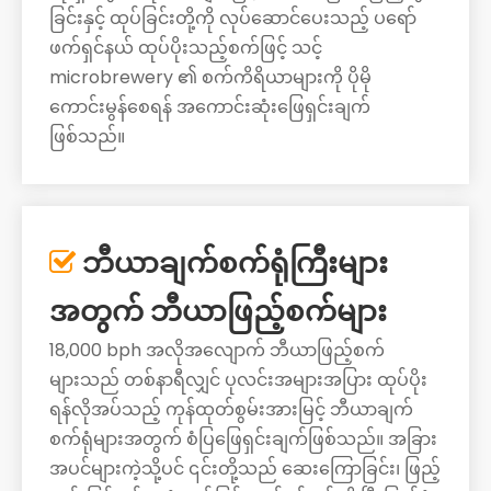
ခြင်းနှင့် ထုပ်ခြင်းတို့ကို လုပ်ဆောင်ပေးသည့် ပရော်
ဖက်ရှင်နယ် ထုပ်ပိုးသည့်စက်ဖြင့် သင့်
microbrewery ၏ စက်ကိရိယာများကို ပိုမို
ကောင်းမွန်စေရန် အကောင်းဆုံးဖြေရှင်းချက်
ဖြစ်သည်။
ဘီယာချက်စက်ရုံကြီးများ

အတွက် ဘီယာဖြည့်စက်များ
18,000 bph အလိုအလျောက် ဘီယာဖြည့်စက်
များသည် တစ်နာရီလျှင် ပုလင်းအများအပြား ထုပ်ပိုး
ရန်လိုအပ်သည့် ကုန်ထုတ်စွမ်းအားမြင့် ဘီယာချက်
စက်ရုံများအတွက် စံပြဖြေရှင်းချက်ဖြစ်သည်။ အခြား
အပင်များကဲ့သို့ပင် ၎င်းတို့သည် ဆေးကြောခြင်း၊ ဖြည့်