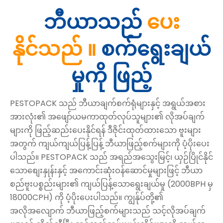
ဘီယာသည်
ပေး
နိုင်သည် ။
စက်ရွေးချယ်
မှုကို ဖြည့်
PESTOPACK သည် ဘီယာချက်စက်ရုံများနှင့် အရွယ်အစား
အားလုံး၏ အဖျော်ယမကာထုတ်လုပ်သူများ၏ လိုအပ်ချက်
များကို ဖြည့်ဆည်းပေးနိုင်ရန် ဒီဇိုင်းထုတ်ထားသော ဗူးများ
အတွက် ကျယ်ကျယ်ပြန့်ပြန့် ဘီယာဖြည့်စက်များကို ပံ့ပိုးပေး
ပါသည်။ PESTOPACK သည် အရည်အသွေးမြင့်၊ ယှဉ်ပြိုင်နိုင်
သောစျေးနှုန်းနှင့် အကောင်းဆုံးဝန်ဆောင်မှုများဖြင့် ဘီယာ
စည်ဗူးပစ္စည်းများ၏ ကျယ်ပြန့်သောရွေးချယ်မှု (2000BPH မှ
18000CPH) ကို ပံ့ပိုးပေးပါသည်။ ကျွန်ုပ်တို့၏
အလိုအလျောက် ဘီယာဖြည့်စက်များသည် သင့်လိုအပ်ချက်