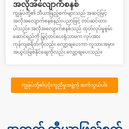
အလိုအလျောက်စနစ်
ကျွန်ုပ်တို့၏ ဘီယာဖြည့်စက်များသည် အဆင့်မြင့်
အလိုအလျောက်စနစ်နည်းပညာဖြင့် တပ်ဆင်ထား
ပါသည်။ အလိုအလျောက်စနစ်သည် ထုတ်လုပ်မှုစွမ်း
ဆောင်ရည်ကို မြှင့်တင်ပေးရုံသာမက လုပ်အား
ကုန်ကျစရိတ်ကိုလည်း လျှော့ချပေးကာ လူသားအမှား
အယွင်းဖြစ်နိုင်ချေကိုလည်း လျှော့ချပေးသည်။
ကျွန်ုပ်တို့၏ပံ့ပိုးကူညီမှုအဖွဲ့ကို ဆက်သွယ်ပါ။