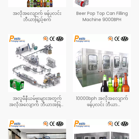
အလိုအလျောက် ဖန်ပုလင်း
Beer Pop Top Can Filling
ဘီယာဖြည့်စက်
Machine 9000BPH
အလူမီနီယမ်ဗူးများအတွက်
10000bph အလိုအလျောက်
အလိုအလျောက် ဘီယာအဖြည့်
ဖန်ပုလင်း ဘီယာ
ခံနှင့် ပိုက်တံ
အဖျော်ယမကာ ပုလင်းအဝတ်
လျှော် အဖြည့်ချုပ်စက်