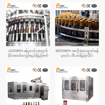
4000BPH ဖန်ပုလင်းအတွက်
18000BPH အလိုအလျောက်ဖန်
ဝိုင်အ၀တ်လျှော်ရည်ဖြည့်စက်
ပုလင်း ဘီယာဖြည့်လိုင်း