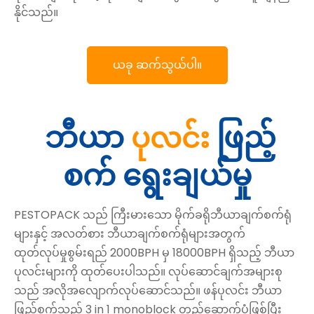
နိုင်သည်။
ယခု ဆက်သွယ်ပါ။
ဘီယာ
ဖြည့်
ပုလင်း
စက် ရွေးချယ်မှု
PESTOPACK သည် ကြီးမားသော မိုက်ခရိုဘီယာချက်စက်ရုံ
များနှင့် အလတ်စား ဘီယာချက်စက်ရုံများအတွက်
ထုတ်လုပ်မှုစွမ်းရည် 2000BPH မှ 18000BPH ရှိသည့် ဘီယာ
ပုလင်းများကို ထုတ်ပေးပါသည်။ လုပ်ဆောင်ချက်အများစု
သည် အလိုအလျောက်လုပ်ဆောင်သည်။ ဖန်ပုလင်း ဘီယာ
ဖြည့်စက်သည် 3 in 1 monoblock တည်ဆောက်ပုံဖြစ်ပြီး