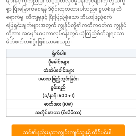
များနှင့် ကိုက်ညီပြီး သင့်ထုတ်လုပ်မှုပန်းတိုင်များကို လွယ်ကူ
စွာ ပြီးမြောက်စေရန် ဒီဇိုင်းထုတ်ထားပါသည်။ စွယ်စုံရ၊ ထိ
ရောက်မှု၊ တိကျမှုနှင့် ပြီးပြည့်စုံသော ဘီယာဖြည့်စက်
ဖြေရှင်းချက်များအတွက် ကျွန်ုပ်တို့၏ကတိကဝတ်က ကျွန်ုပ်
တို့အား အဖျော်ယမကာလုပ်ငန်းတွင် ယုံကြည်စိတ်ချရသော
မိတ်ဖက်တစ်ဦးဖြစ်လာစေသည်။
ရိုက်ပါ။
ဖိုခေါင်းများ
တံဆိပ်ခေါင်းများ
ပမာဏ ဖြည့်သွင်းခြင်း။
စွမ်းရည်
(ခ/နာရီ၊ 500ml)
ဓာတ်အား (KW)
အတိုင်းအတာ (မီလီမီတာ)
သင်၏နည်းပညာကျွမ်းကျင်သူနှင့် တိုင်ပင်ပါ။