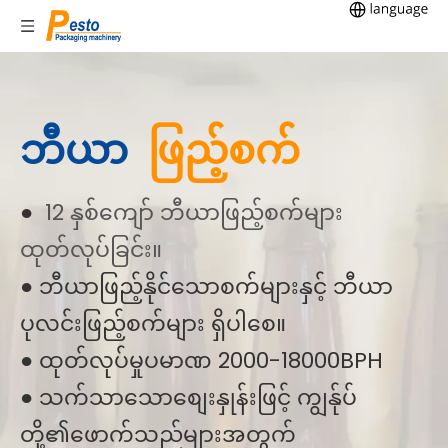
ဘီယာ
ဖြည့်စက်
●
12 နှစ်ကျော် ဘီယာဖြည့်စက်များ
ထုတ်လုပ်ခြင်း။
● ဘီယာဖြည့်နိုင်သောစက်များနှင့် ဘီယာ
ပုလင်းဖြည့်စက်များ ရှိပါစေ။
● ထုတ်လုပ်မှုပမာဏ 2000-18000BPH
● သက်သာသောစျေးနှုန်းဖြင့် ကျွန်ုပ်
တို့၏ဖောက်သည်များအတွက်