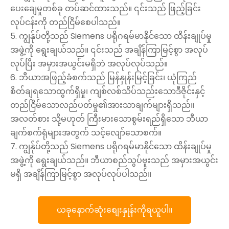
ပေးချေမှုတစ်ခု တပ်ဆင်ထားသည်။ ၎င်းသည် ဖြည့်ခြင်း
လုပ်ငန်းကို တည်ငြိမ်စေပါသည်။
5. ကျွန်ုပ်တို့သည် Siemens ပရိုဂရမ်မာနိုင်သော ထိန်းချုပ်မှု
အဖွဲ့ကို ရွေးချယ်သည်။ ၎င်းသည် အချိန်ကြာမြင့်စွာ အလုပ်
လုပ်ပြီး အမှားအယွင်းမရှိဘဲ အလုပ်လုပ်သည်။
6. ဘီယာအဖြည့်ခံစက်သည် မြန်နှုန်းမြင့်ခြင်း၊ ယုံကြည်
စိတ်ချရသောထွက်ရှိမှု၊ ကျစ်လစ်သိပ်သည်းသောဒီဇိုင်းနှင့်
တည်ငြိမ်သောလည်ပတ်မှု၏အားသာချက်များရှိသည်။
အလတ်စား သို့မဟုတ် ကြီးမားသောစွမ်းရည်ရှိသော ဘီယာ
ချက်စက်ရုံများအတွက် သင့်လျော်သောစက်။
7. ကျွန်ုပ်တို့သည် Siemens ပရိုဂရမ်မာနိုင်သော ထိန်းချုပ်မှု
အဖွဲ့ကို ရွေးချယ်သည်။ ဘီယာစည်သွပ်ဗူးသည် အမှားအယွင်း
မရှိ အချိန်ကြာမြင့်စွာ အလုပ်လုပ်ပါသည်။
ယခုနောက်ဆုံးစျေးနှုန်းကိုရယူပါ။